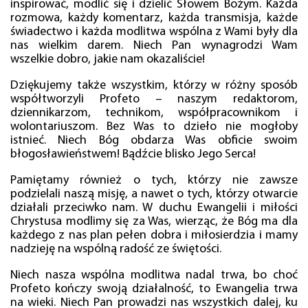
inspirować, modlić się i dzielić Słowem Bożym. Każda
rozmowa, każdy komentarz, każda transmisja, każde
świadectwo i każda modlitwa wspólna z Wami były dla
nas wielkim darem. Niech Pan wynagrodzi Wam
wszelkie dobro, jakie nam okazaliście!
Dziękujemy także wszystkim, którzy w różny sposób
współtworzyli Profeto – naszym redaktorom,
dziennikarzom, technikom, współpracownikom i
wolontariuszom. Bez Was to dzieło nie mogłoby
istnieć. Niech Bóg obdarza Was obficie swoim
błogosławieństwem! Bądźcie blisko Jego Serca!
Pamiętamy również o tych, którzy nie zawsze
podzielali naszą misję, a nawet o tych, którzy otwarcie
działali przeciwko nam. W duchu Ewangelii i miłości
Chrystusa modlimy się za Was, wierząc, że Bóg ma dla
każdego z nas plan pełen dobra i miłosierdzia i mamy
nadzieję na wspólną radość ze świętości.
Niech nasza wspólna modlitwa nadal trwa, bo choć
Profeto kończy swoją działalność, to Ewangelia trwa
na wieki. Niech Pan prowadzi nas wszystkich dalej, ku