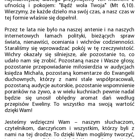
ufnością i pokojem: "Bądź wola Twoja" (Mt 6,10).
Wierzymy, że każde dzieło ma swój czas, a nasz czas w
tej formie właśnie się dopełnił.
Przez te lata nie było na naszej antenie i na naszych
internetowych łamach polityki, bieżących spraw
świata, nienawiści, oceniania i wichrów codzienności.
Staraliśmy się wprowadzać pokój w tę rzeczywistość.
Wichry okazały się silniejsze, ale pozostanie to, co
udało nam się zrobić. Pozostaną nasze i Wasze głosy,
pozostanie przepowiadanie miłosierdzia w audycjach
księdza Michała, pozostaną komentarze do Ewangelii
duchownych, którzy z nami stale współpracowali,
pozostaną audycje autorskie, pozostanie wspomnienie
poranków na żywo, a w wielu kuchniach pewnie nadal
będzie się unosił obłędny aromat dań według
przepisów Eweliny. To wszystko ma swoją wartość
dzięki Wam!
Jesteśmy wdzięczni Wam – naszym słuchaczom,
czytelnikom, darczyńcom i wszystkim, którzy byli z
nami na tej drodze. To dzięki Wam mogliśmy tworzyć,