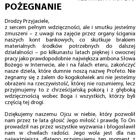
POŻEGNANIE
Drodzy Przyjaciele,
z sercem pełnym wdzięczności, ale i smutku jesteśmy
zmuszeni – z uwagi na zajęcie przez organy ścigania
naszych kont bankowych, co skutkuje brakiem
materialnych środków potrzebnych do dalszej
działalności – po kilkunastu latach pięknej i owocnej
pracy jako prawdopodobnie największa ambona Słowa
Bożego w Internecie, ale i na falach eteru, zakończyć
nasze dzieła, które dumnie noszą nazwę Profeto. Nie
żegnamy się z żalem do kogokolwiek ani nie jesteśmy
obrażeni na rzeczywistość, której nie rozumiemy, lecz
przyjmujemy to z chrześcijańską pokorą i z głęboką
wdzięcznością wobec Boga i wszystkich, którzy byli
częścią tej drogi.
Dziękujemy naszemu Ojcu w niebie, który pozwolił
nam przez te lata głosić Jego miłość i prawdę. To On
prowadził nas przez wszystkie wyzwania i błogosławił
nam w chwilach radości. Jego wola jest dla nas
najważniejsza, dlatego przyjmujemy ten moment z