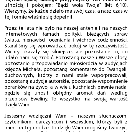
ufnością i pokojem: "Bądź wola Twoja" (Mt 6,10).
Wierzymy, że każde dzieło ma swój czas, a nasz czas w
tej formie właśnie się dopełnił.
Przez te lata nie było na naszej antenie i na naszych
internetowych łamach polityki, bieżących spraw
świata, nienawiści, oceniania i wichrów codzienności.
Staraliśmy się wprowadzać pokój w tę rzeczywistość.
Wichry okazały się silniejsze, ale pozostanie to, co
udało nam się zrobić. Pozostaną nasze i Wasze głosy,
pozostanie przepowiadanie miłosierdzia w audycjach
księdza Michała, pozostaną komentarze do Ewangelii
duchownych, którzy z nami stale współpracowali,
pozostaną audycje autorskie, pozostanie wspomnienie
poranków na żywo, a w wielu kuchniach pewnie nadal
będzie się unosił obłędny aromat dań według
przepisów Eweliny. To wszystko ma swoją wartość
dzięki Wam!
Jesteśmy wdzięczni Wam – naszym słuchaczom,
czytelnikom, darczyńcom i wszystkim, którzy byli z
nami na tej drodze. To dzięki Wam mogliśmy tworzyć,