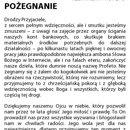
POŻEGNANIE
Drodzy Przyjaciele,
z sercem pełnym wdzięczności, ale i smutku jesteśmy
zmuszeni – z uwagi na zajęcie przez organy ścigania
naszych kont bankowych, co skutkuje brakiem
materialnych środków potrzebnych do dalszej
działalności – po kilkunastu latach pięknej i owocnej
pracy jako prawdopodobnie największa ambona Słowa
Bożego w Internecie, ale i na falach eteru, zakończyć
nasze dzieła, które dumnie noszą nazwę Profeto. Nie
żegnamy się z żalem do kogokolwiek ani nie jesteśmy
obrażeni na rzeczywistość, której nie rozumiemy, lecz
przyjmujemy to z chrześcijańską pokorą i z głęboką
wdzięcznością wobec Boga i wszystkich, którzy byli
częścią tej drogi.
Dziękujemy naszemu Ojcu w niebie, który pozwolił
nam przez te lata głosić Jego miłość i prawdę. To On
prowadził nas przez wszystkie wyzwania i błogosławił
nam w chwilach radości. Jego wola jest dla nas
najważniejsza, dlatego przyjmujemy ten moment z