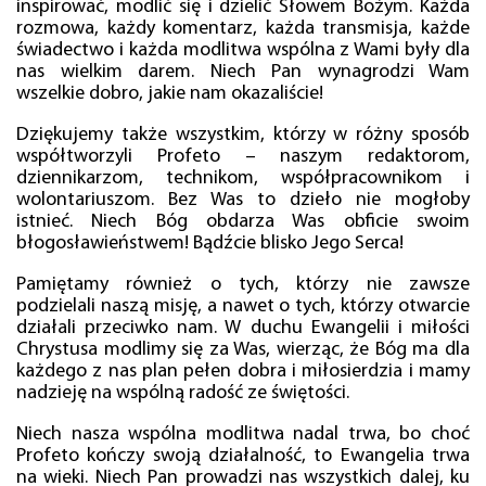
inspirować, modlić się i dzielić Słowem Bożym. Każda
rozmowa, każdy komentarz, każda transmisja, każde
świadectwo i każda modlitwa wspólna z Wami były dla
nas wielkim darem. Niech Pan wynagrodzi Wam
wszelkie dobro, jakie nam okazaliście!
Dziękujemy także wszystkim, którzy w różny sposób
współtworzyli Profeto – naszym redaktorom,
dziennikarzom, technikom, współpracownikom i
wolontariuszom. Bez Was to dzieło nie mogłoby
istnieć. Niech Bóg obdarza Was obficie swoim
błogosławieństwem! Bądźcie blisko Jego Serca!
Pamiętamy również o tych, którzy nie zawsze
podzielali naszą misję, a nawet o tych, którzy otwarcie
działali przeciwko nam. W duchu Ewangelii i miłości
Chrystusa modlimy się za Was, wierząc, że Bóg ma dla
każdego z nas plan pełen dobra i miłosierdzia i mamy
nadzieję na wspólną radość ze świętości.
Niech nasza wspólna modlitwa nadal trwa, bo choć
Profeto kończy swoją działalność, to Ewangelia trwa
na wieki. Niech Pan prowadzi nas wszystkich dalej, ku