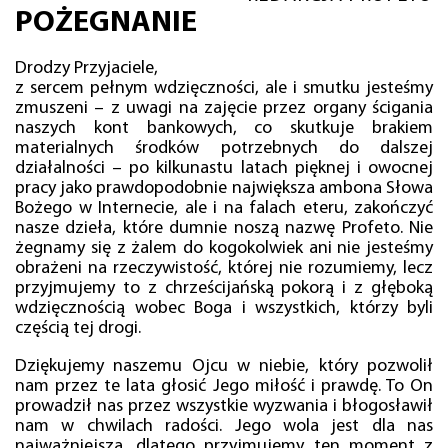
POŻEGNANIE
Drodzy Przyjaciele,
z sercem pełnym wdzięczności, ale i smutku jesteśmy
zmuszeni – z uwagi na zajęcie przez organy ścigania
naszych kont bankowych, co skutkuje brakiem
materialnych środków potrzebnych do dalszej
działalności – po kilkunastu latach pięknej i owocnej
pracy jako prawdopodobnie największa ambona Słowa
Bożego w Internecie, ale i na falach eteru, zakończyć
nasze dzieła, które dumnie noszą nazwę Profeto. Nie
żegnamy się z żalem do kogokolwiek ani nie jesteśmy
obrażeni na rzeczywistość, której nie rozumiemy, lecz
przyjmujemy to z chrześcijańską pokorą i z głęboką
wdzięcznością wobec Boga i wszystkich, którzy byli
częścią tej drogi.
Dziękujemy naszemu Ojcu w niebie, który pozwolił
nam przez te lata głosić Jego miłość i prawdę. To On
prowadził nas przez wszystkie wyzwania i błogosławił
nam w chwilach radości. Jego wola jest dla nas
najważniejsza, dlatego przyjmujemy ten moment z