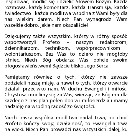
inspirować, modlić się i dzielić Słowem Bożym. Każda
rozmowa, każdy komentarz, każda transmisja, każde
świadectwo i każda modlitwa wspólna z Wami były dla
nas wielkim darem. Niech Pan wynagrodzi Wam
wszelkie dobro, jakie nam okazaliście!
Dziękujemy także wszystkim, którzy w różny sposób
współtworzyli Profeto – naszym redaktorom,
dziennikarzom, technikom, współpracownikom i
wolontariuszom. Bez Was to dzieło nie mogłoby
istnieć. Niech Bóg obdarza Was obficie swoim
błogosławieństwem! Bądźcie blisko Jego Serca!
Pamiętamy również o tych, którzy nie zawsze
podzielali naszą misję, a nawet o tych, którzy otwarcie
działali przeciwko nam. W duchu Ewangelii i miłości
Chrystusa modlimy się za Was, wierząc, że Bóg ma dla
każdego z nas plan pełen dobra i miłosierdzia i mamy
nadzieję na wspólną radość ze świętości.
Niech nasza wspólna modlitwa nadal trwa, bo choć
Profeto kończy swoją działalność, to Ewangelia trwa
na wieki. Niech Pan prowadzi nas wszystkich dalej, ku