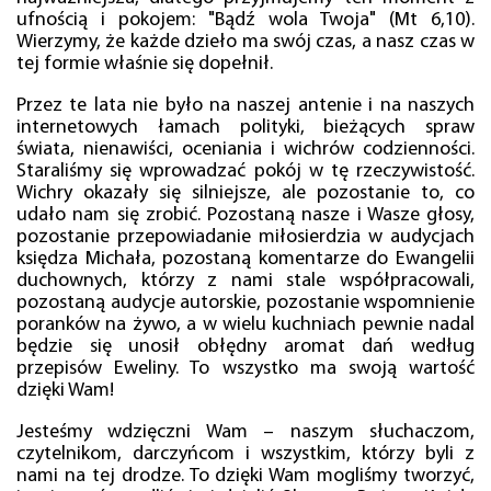
ufnością i pokojem: "Bądź wola Twoja" (Mt 6,10).
Wierzymy, że każde dzieło ma swój czas, a nasz czas w
tej formie właśnie się dopełnił.
Przez te lata nie było na naszej antenie i na naszych
internetowych łamach polityki, bieżących spraw
świata, nienawiści, oceniania i wichrów codzienności.
Staraliśmy się wprowadzać pokój w tę rzeczywistość.
Wichry okazały się silniejsze, ale pozostanie to, co
udało nam się zrobić. Pozostaną nasze i Wasze głosy,
pozostanie przepowiadanie miłosierdzia w audycjach
księdza Michała, pozostaną komentarze do Ewangelii
duchownych, którzy z nami stale współpracowali,
pozostaną audycje autorskie, pozostanie wspomnienie
poranków na żywo, a w wielu kuchniach pewnie nadal
będzie się unosił obłędny aromat dań według
przepisów Eweliny. To wszystko ma swoją wartość
dzięki Wam!
Jesteśmy wdzięczni Wam – naszym słuchaczom,
czytelnikom, darczyńcom i wszystkim, którzy byli z
nami na tej drodze. To dzięki Wam mogliśmy tworzyć,