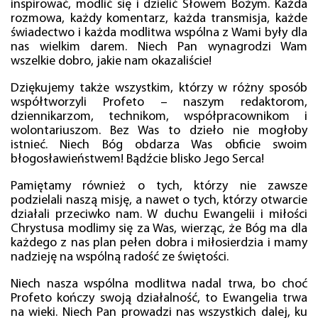
inspirować, modlić się i dzielić Słowem Bożym. Każda
rozmowa, każdy komentarz, każda transmisja, każde
świadectwo i każda modlitwa wspólna z Wami były dla
nas wielkim darem. Niech Pan wynagrodzi Wam
wszelkie dobro, jakie nam okazaliście!
Dziękujemy także wszystkim, którzy w różny sposób
współtworzyli Profeto – naszym redaktorom,
dziennikarzom, technikom, współpracownikom i
wolontariuszom. Bez Was to dzieło nie mogłoby
istnieć. Niech Bóg obdarza Was obficie swoim
błogosławieństwem! Bądźcie blisko Jego Serca!
Pamiętamy również o tych, którzy nie zawsze
podzielali naszą misję, a nawet o tych, którzy otwarcie
działali przeciwko nam. W duchu Ewangelii i miłości
Chrystusa modlimy się za Was, wierząc, że Bóg ma dla
każdego z nas plan pełen dobra i miłosierdzia i mamy
nadzieję na wspólną radość ze świętości.
Niech nasza wspólna modlitwa nadal trwa, bo choć
Profeto kończy swoją działalność, to Ewangelia trwa
na wieki. Niech Pan prowadzi nas wszystkich dalej, ku