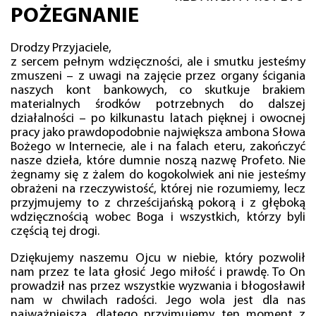
POŻEGNANIE
Drodzy Przyjaciele,
z sercem pełnym wdzięczności, ale i smutku jesteśmy
zmuszeni – z uwagi na zajęcie przez organy ścigania
naszych kont bankowych, co skutkuje brakiem
materialnych środków potrzebnych do dalszej
działalności – po kilkunastu latach pięknej i owocnej
pracy jako prawdopodobnie największa ambona Słowa
Bożego w Internecie, ale i na falach eteru, zakończyć
nasze dzieła, które dumnie noszą nazwę Profeto. Nie
żegnamy się z żalem do kogokolwiek ani nie jesteśmy
obrażeni na rzeczywistość, której nie rozumiemy, lecz
przyjmujemy to z chrześcijańską pokorą i z głęboką
wdzięcznością wobec Boga i wszystkich, którzy byli
częścią tej drogi.
Dziękujemy naszemu Ojcu w niebie, który pozwolił
nam przez te lata głosić Jego miłość i prawdę. To On
prowadził nas przez wszystkie wyzwania i błogosławił
nam w chwilach radości. Jego wola jest dla nas
najważniejsza, dlatego przyjmujemy ten moment z