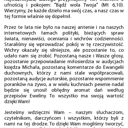
ufnością i pokojem: "Bądź wola Twoja" (Mt 6,10).
Wierzymy, że każde dzieło ma swój czas, a nasz czas w
tej formie właśnie się dopełnił.
Przez te lata nie było na naszej antenie i na naszych
internetowych łamach polityki, bieżących spraw
świata, nienawiści, oceniania i wichrów codzienności.
Staraliśmy się wprowadzać pokój w tę rzeczywistość.
Wichry okazały się silniejsze, ale pozostanie to, co
udało nam się zrobić. Pozostaną nasze i Wasze głosy,
pozostanie przepowiadanie miłosierdzia w audycjach
księdza Michała, pozostaną komentarze do Ewangelii
duchownych, którzy z nami stale współpracowali,
pozostaną audycje autorskie, pozostanie wspomnienie
poranków na żywo, a w wielu kuchniach pewnie nadal
będzie się unosił obłędny aromat dań według
przepisów Eweliny. To wszystko ma swoją wartość
dzięki Wam!
Jesteśmy wdzięczni Wam – naszym słuchaczom,
czytelnikom, darczyńcom i wszystkim, którzy byli z
nami na tej drodze. To dzięki Wam mogliśmy tworzyć,