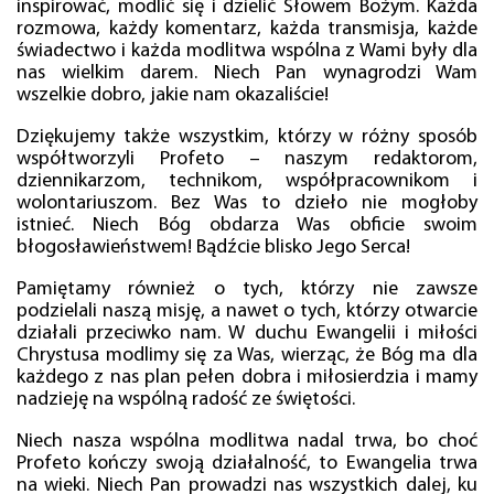
inspirować, modlić się i dzielić Słowem Bożym. Każda
rozmowa, każdy komentarz, każda transmisja, każde
świadectwo i każda modlitwa wspólna z Wami były dla
nas wielkim darem. Niech Pan wynagrodzi Wam
wszelkie dobro, jakie nam okazaliście!
Dziękujemy także wszystkim, którzy w różny sposób
współtworzyli Profeto – naszym redaktorom,
dziennikarzom, technikom, współpracownikom i
wolontariuszom. Bez Was to dzieło nie mogłoby
istnieć. Niech Bóg obdarza Was obficie swoim
błogosławieństwem! Bądźcie blisko Jego Serca!
Pamiętamy również o tych, którzy nie zawsze
podzielali naszą misję, a nawet o tych, którzy otwarcie
działali przeciwko nam. W duchu Ewangelii i miłości
Chrystusa modlimy się za Was, wierząc, że Bóg ma dla
każdego z nas plan pełen dobra i miłosierdzia i mamy
nadzieję na wspólną radość ze świętości.
Niech nasza wspólna modlitwa nadal trwa, bo choć
Profeto kończy swoją działalność, to Ewangelia trwa
na wieki. Niech Pan prowadzi nas wszystkich dalej, ku