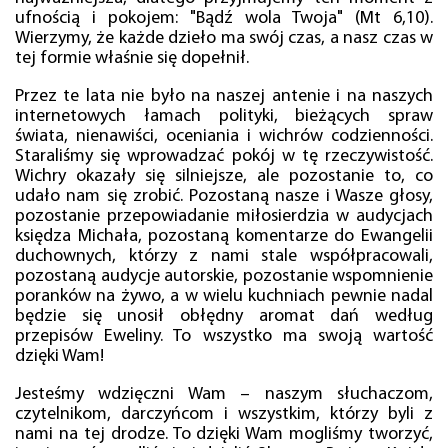
ufnością i pokojem: "Bądź wola Twoja" (Mt 6,10).
Wierzymy, że każde dzieło ma swój czas, a nasz czas w
tej formie właśnie się dopełnił.
Przez te lata nie było na naszej antenie i na naszych
internetowych łamach polityki, bieżących spraw
świata, nienawiści, oceniania i wichrów codzienności.
Staraliśmy się wprowadzać pokój w tę rzeczywistość.
Wichry okazały się silniejsze, ale pozostanie to, co
udało nam się zrobić. Pozostaną nasze i Wasze głosy,
pozostanie przepowiadanie miłosierdzia w audycjach
księdza Michała, pozostaną komentarze do Ewangelii
duchownych, którzy z nami stale współpracowali,
pozostaną audycje autorskie, pozostanie wspomnienie
poranków na żywo, a w wielu kuchniach pewnie nadal
będzie się unosił obłędny aromat dań według
przepisów Eweliny. To wszystko ma swoją wartość
dzięki Wam!
Jesteśmy wdzięczni Wam – naszym słuchaczom,
czytelnikom, darczyńcom i wszystkim, którzy byli z
nami na tej drodze. To dzięki Wam mogliśmy tworzyć,