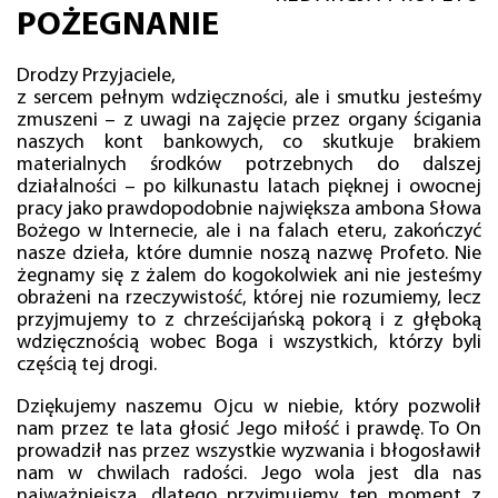
POŻEGNANIE
Drodzy Przyjaciele,
z sercem pełnym wdzięczności, ale i smutku jesteśmy
zmuszeni – z uwagi na zajęcie przez organy ścigania
naszych kont bankowych, co skutkuje brakiem
materialnych środków potrzebnych do dalszej
działalności – po kilkunastu latach pięknej i owocnej
pracy jako prawdopodobnie największa ambona Słowa
Bożego w Internecie, ale i na falach eteru, zakończyć
nasze dzieła, które dumnie noszą nazwę Profeto. Nie
żegnamy się z żalem do kogokolwiek ani nie jesteśmy
obrażeni na rzeczywistość, której nie rozumiemy, lecz
przyjmujemy to z chrześcijańską pokorą i z głęboką
wdzięcznością wobec Boga i wszystkich, którzy byli
częścią tej drogi.
Dziękujemy naszemu Ojcu w niebie, który pozwolił
nam przez te lata głosić Jego miłość i prawdę. To On
prowadził nas przez wszystkie wyzwania i błogosławił
nam w chwilach radości. Jego wola jest dla nas
najważniejsza, dlatego przyjmujemy ten moment z