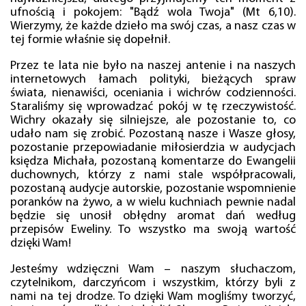
ufnością i pokojem: "Bądź wola Twoja" (Mt 6,10).
Wierzymy, że każde dzieło ma swój czas, a nasz czas w
tej formie właśnie się dopełnił.
Przez te lata nie było na naszej antenie i na naszych
internetowych łamach polityki, bieżących spraw
świata, nienawiści, oceniania i wichrów codzienności.
Staraliśmy się wprowadzać pokój w tę rzeczywistość.
Wichry okazały się silniejsze, ale pozostanie to, co
udało nam się zrobić. Pozostaną nasze i Wasze głosy,
pozostanie przepowiadanie miłosierdzia w audycjach
księdza Michała, pozostaną komentarze do Ewangelii
duchownych, którzy z nami stale współpracowali,
pozostaną audycje autorskie, pozostanie wspomnienie
poranków na żywo, a w wielu kuchniach pewnie nadal
będzie się unosił obłędny aromat dań według
przepisów Eweliny. To wszystko ma swoją wartość
dzięki Wam!
Jesteśmy wdzięczni Wam – naszym słuchaczom,
czytelnikom, darczyńcom i wszystkim, którzy byli z
nami na tej drodze. To dzięki Wam mogliśmy tworzyć,