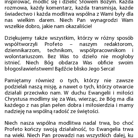
inspirować, modlić się i dzielić Słowem Bożym. Każda
rozmowa, każdy komentarz, każda transmisja, każde
świadectwo i każda modlitwa wspólna z Wami były dla
nas wielkim darem. Niech Pan wynagrodzi Wam
wszelkie dobro, jakie nam okazaliście!
Dziękujemy także wszystkim, którzy w różny sposób
współtworzyli Profeto – naszym redaktorom,
dziennikarzom, technikom, współpracownikom i
wolontariuszom. Bez Was to dzieło nie mogłoby
istnieć. Niech Bóg obdarza Was obficie swoim
błogosławieństwem! Bądźcie blisko Jego Serca!
Pamiętamy również o tych, którzy nie zawsze
podzielali naszą misję, a nawet o tych, którzy otwarcie
działali przeciwko nam. W duchu Ewangelii i miłości
Chrystusa modlimy się za Was, wierząc, że Bóg ma dla
każdego z nas plan pełen dobra i miłosierdzia i mamy
nadzieję na wspólną radość ze świętości.
Niech nasza wspólna modlitwa nadal trwa, bo choć
Profeto kończy swoją działalność, to Ewangelia trwa
na wieki. Niech Pan prowadzi nas wszystkich dalej, ku