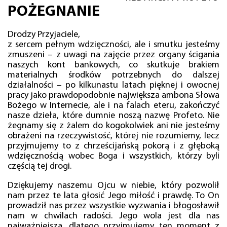
POŻEGNANIE
Drodzy Przyjaciele,
z sercem pełnym wdzięczności, ale i smutku jesteśmy
zmuszeni – z uwagi na zajęcie przez organy ścigania
naszych kont bankowych, co skutkuje brakiem
materialnych środków potrzebnych do dalszej
działalności – po kilkunastu latach pięknej i owocnej
pracy jako prawdopodobnie największa ambona Słowa
Bożego w Internecie, ale i na falach eteru, zakończyć
nasze dzieła, które dumnie noszą nazwę Profeto. Nie
żegnamy się z żalem do kogokolwiek ani nie jesteśmy
obrażeni na rzeczywistość, której nie rozumiemy, lecz
przyjmujemy to z chrześcijańską pokorą i z głęboką
wdzięcznością wobec Boga i wszystkich, którzy byli
częścią tej drogi.
Dziękujemy naszemu Ojcu w niebie, który pozwolił
nam przez te lata głosić Jego miłość i prawdę. To On
prowadził nas przez wszystkie wyzwania i błogosławił
nam w chwilach radości. Jego wola jest dla nas
najważniejsza, dlatego przyjmujemy ten moment z