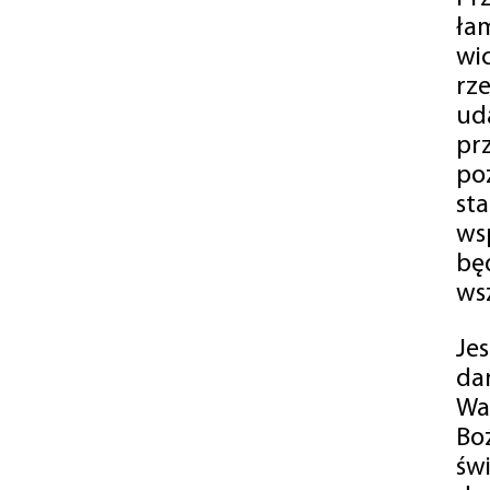
ła
wi
rz
ud
pr
po
st
ws
bę
ws
Je
da
Wa
Bo
św