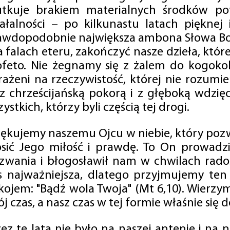
utkuje brakiem materialnych środków po
iałalności – po kilkunastu latach pięknej
awdopodobnie największa ambona Słowa Boż
na falach eteru, zakończyć nasze dzieła, kt
ofeto. Nie żegnamy się z żalem do kogokol
rażeni na rzeczywistość, której nie rozumi
 z chrześcijańską pokorą i z głęboką wdzię
ystkich, którzy byli częścią tej drogi.
iękujemy naszemu Ojcu w niebie, który pozw
osić Jego miłość i prawdę. To On prowadzi
zwania i błogosławił nam w chwilach radośc
s najważniejsza, dlatego przyjmujemy ten
kojem: "Bądź wola Twoja" (Mt 6,10). Wierzy
j czas, a nasz czas w tej formie właśnie się d
zez te lata nie było na naszej antenie i na