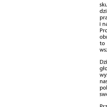
sk
dz
pr
i 
Pr
ob
to
wsz
Dz
gł
wy
na
po
swó
Pr