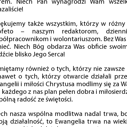
rem. Niech Pan wynagrodzi Wam wszelk
zaliście!
iękujemy także wszystkim, którzy w różny
ofeto – naszym redaktorom, dzienni
półpracownikom i wolontariuszom. Bez Was 
tnieć. Niech Bóg obdarza Was obficie swo
źcie blisko Jego Serca!
miętamy również o tych, którzy nie zawsze p
nawet o tych, którzy otwarcie działali p
angelii i miłości Chrystusa modlimy się za W
a każdego z nas plan pełen dobra i miłosierd
ólną radość ze świętości.
ech nasza wspólna modlitwa nadal trwa, b
oją działalność, to Ewangelia trwa na wiek