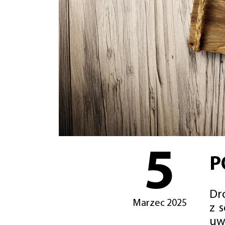
5
P
Dro
Marzec 2025
z 
uw