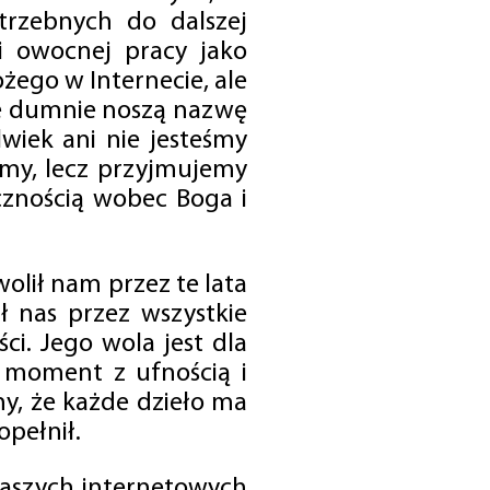
trzebnych do dalszej
 i owocnej pracy jako
ego w Internecie, ale
óre dumnie noszą nazwę
wiek ani nie jesteśmy
emy, lecz przyjmujemy
cznością wobec Boga i
olił nam przez te lata
ł nas przez wszystkie
i. Jego wola jest dla
 moment z ufnością i
my, że każde dzieło ma
opełnił.
 naszych internetowych