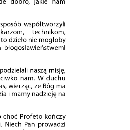
ie dobro, jakie nam
 sposób współtworzyli
karzom, technikom,
to dzieło nie mogłoby
im błogosławieństwem!
odzielali naszą misję,
rzeciwko nam. W duchu
as, wierząc, że Bóg ma
zia i mamy nadzieję na
o choć Profeto kończy
i. Niech Pan prowadzi