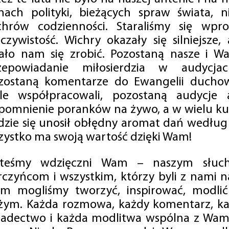
mach polityki, bieżących spraw świata, ni
chrów codzienności. Staraliśmy się wp
eczywistość. Wichry okazały się silniejsze,
ało nam się zrobić. Pozostaną nasze i Wa
zepowiadanie miłosierdzia w audycjac
zostaną komentarze do Ewangelii duchow
ale współpracowali, pozostaną audycje a
pomnienie poranków na żywo, a w wielu ku
dzie się unosił obłędny aromat dań według 
zystko ma swoją wartość dzięki Wam!
steśmy wdzięczni Wam – naszym słucha
rczyńcom i wszystkim, którzy byli z nami na
m mogliśmy tworzyć, inspirować, modlić 
żym. Każda rozmowa, każdy komentarz, każ
iadectwo i każda modlitwa wspólna z Wami