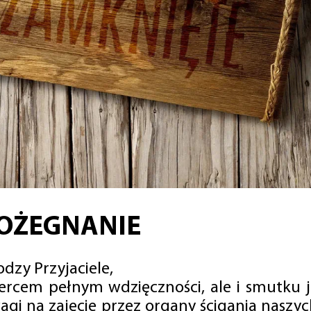
OŻEGNANIE
dzy Przyjaciele,
sercem pełnym wdzięczności, ale i smutku 
agi na zajęcie przez organy ścigania naszy