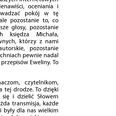
enawiści, oceniania i
rowadzać pokój w tę
 ale pozostanie to, co
sze głosy, pozostanie
h księdza Michała,
nych, którzy z nami
utorskie, pozostanie
chniach pewnie nadal
przepisów Eweliny. To
czom, czytelnikom,
 tej drodze. To dzięki
się i dzielić Słowem
da transmisja, każde
 były dla nas wielkim