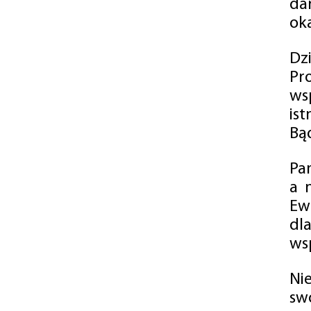
da
oka
Dz
Pr
ws
is
Bąd
Pa
a 
Ew
dl
wsp
Ni
sw