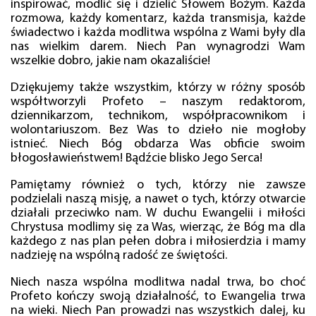
inspirować, modlić się i dzielić Słowem Bożym. Każda
rozmowa, każdy komentarz, każda transmisja, każde
świadectwo i każda modlitwa wspólna z Wami były dla
nas wielkim darem. Niech Pan wynagrodzi Wam
wszelkie dobro, jakie nam okazaliście!
Dziękujemy także wszystkim, którzy w różny sposób
współtworzyli Profeto – naszym redaktorom,
dziennikarzom, technikom, współpracownikom i
wolontariuszom. Bez Was to dzieło nie mogłoby
istnieć. Niech Bóg obdarza Was obficie swoim
błogosławieństwem! Bądźcie blisko Jego Serca!
Pamiętamy również o tych, którzy nie zawsze
podzielali naszą misję, a nawet o tych, którzy otwarcie
działali przeciwko nam. W duchu Ewangelii i miłości
Chrystusa modlimy się za Was, wierząc, że Bóg ma dla
każdego z nas plan pełen dobra i miłosierdzia i mamy
nadzieję na wspólną radość ze świętości.
Niech nasza wspólna modlitwa nadal trwa, bo choć
Profeto kończy swoją działalność, to Ewangelia trwa
na wieki. Niech Pan prowadzi nas wszystkich dalej, ku