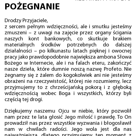
POŻEGNANIE
Drodzy Przyjaciele,
z sercem pełnym wdzięczności, ale i smutku jesteśmy
zmuszeni – z uwagi na zajęcie przez organy ścigania
naszych kont bankowych, co skutkuje brakiem
materialnych środków potrzebnych do dalszej
działalności – po kilkunastu latach pięknej i owocnej
pracy jako prawdopodobnie największa ambona Słowa
Bożego w Internecie, ale i na falach eteru, zakończyć
nasze dzieła, które dumnie noszą nazwę Profeto. Nie
żegnamy się z żalem do kogokolwiek ani nie jesteśmy
obrażeni na rzeczywistość, której nie rozumiemy, lecz
przyjmujemy to z chrześcijańską pokorą i z głęboką
wdzięcznością wobec Boga i wszystkich, którzy byli
częścią tej drogi.
Dziękujemy naszemu Ojcu w niebie, który pozwolił
nam przez te lata głosić Jego miłość i prawdę. To On
prowadził nas przez wszystkie wyzwania i błogosławił
nam w chwilach radości. Jego wola jest dla nas
najważniejsza, dlatego przyjmujemy ten moment z