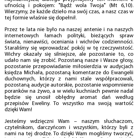
ufnością i pokojem: "Bądź wola Twoja" (Mt 6,10).
Wierzymy, że każde dzieło ma swój czas, a nasz czas w
tej formie właśnie się dopełnił.
Przez te lata nie było na naszej antenie i na naszych
internetowych łamach polityki, bieżących spraw
świata, nienawiści, oceniania i wichrów codzienności.
Staraliśmy się wprowadzać pokój w tę rzeczywistość.
Wichry okazały się silniejsze, ale pozostanie to, co
udało nam się zrobić. Pozostaną nasze i Wasze głosy,
pozostanie przepowiadanie miłosierdzia w audycjach
księdza Michała, pozostaną komentarze do Ewangelii
duchownych, którzy z nami stale współpracowali,
pozostaną audycje autorskie, pozostanie wspomnienie
poranków na żywo, a w wielu kuchniach pewnie nadal
będzie się unosił obłędny aromat dań według
przepisów Eweliny. To wszystko ma swoją wartość
dzięki Wam!
Jesteśmy wdzięczni Wam – naszym słuchaczom,
czytelnikom, darczyńcom i wszystkim, którzy byli z
nami na tej drodze. To dzięki Wam mogliśmy tworzyć,