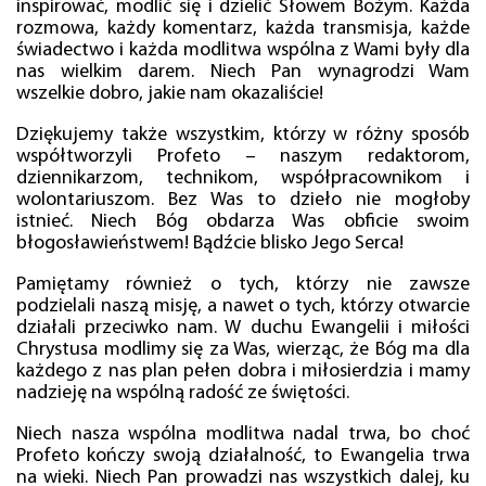
inspirować, modlić się i dzielić Słowem Bożym. Każda
rozmowa, każdy komentarz, każda transmisja, każde
świadectwo i każda modlitwa wspólna z Wami były dla
nas wielkim darem. Niech Pan wynagrodzi Wam
wszelkie dobro, jakie nam okazaliście!
Dziękujemy także wszystkim, którzy w różny sposób
współtworzyli Profeto – naszym redaktorom,
dziennikarzom, technikom, współpracownikom i
wolontariuszom. Bez Was to dzieło nie mogłoby
istnieć. Niech Bóg obdarza Was obficie swoim
błogosławieństwem! Bądźcie blisko Jego Serca!
Pamiętamy również o tych, którzy nie zawsze
podzielali naszą misję, a nawet o tych, którzy otwarcie
działali przeciwko nam. W duchu Ewangelii i miłości
Chrystusa modlimy się za Was, wierząc, że Bóg ma dla
każdego z nas plan pełen dobra i miłosierdzia i mamy
nadzieję na wspólną radość ze świętości.
Niech nasza wspólna modlitwa nadal trwa, bo choć
Profeto kończy swoją działalność, to Ewangelia trwa
na wieki. Niech Pan prowadzi nas wszystkich dalej, ku