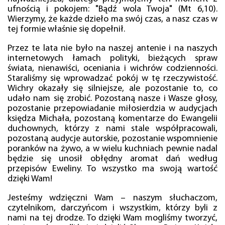
ufnością i pokojem: "Bądź wola Twoja" (Mt 6,10).
Wierzymy, że każde dzieło ma swój czas, a nasz czas w
tej formie właśnie się dopełnił.
Przez te lata nie było na naszej antenie i na naszych
internetowych łamach polityki, bieżących spraw
świata, nienawiści, oceniania i wichrów codzienności.
Staraliśmy się wprowadzać pokój w tę rzeczywistość.
Wichry okazały się silniejsze, ale pozostanie to, co
udało nam się zrobić. Pozostaną nasze i Wasze głosy,
pozostanie przepowiadanie miłosierdzia w audycjach
księdza Michała, pozostaną komentarze do Ewangelii
duchownych, którzy z nami stale współpracowali,
pozostaną audycje autorskie, pozostanie wspomnienie
poranków na żywo, a w wielu kuchniach pewnie nadal
będzie się unosił obłędny aromat dań według
przepisów Eweliny. To wszystko ma swoją wartość
dzięki Wam!
Jesteśmy wdzięczni Wam – naszym słuchaczom,
czytelnikom, darczyńcom i wszystkim, którzy byli z
nami na tej drodze. To dzięki Wam mogliśmy tworzyć,