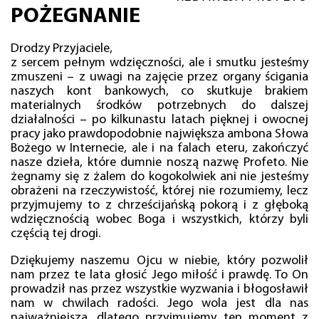
POŻEGNANIE
Drodzy Przyjaciele,
z sercem pełnym wdzięczności, ale i smutku jesteśmy
zmuszeni – z uwagi na zajęcie przez organy ścigania
naszych kont bankowych, co skutkuje brakiem
materialnych środków potrzebnych do dalszej
działalności – po kilkunastu latach pięknej i owocnej
pracy jako prawdopodobnie największa ambona Słowa
Bożego w Internecie, ale i na falach eteru, zakończyć
nasze dzieła, które dumnie noszą nazwę Profeto. Nie
żegnamy się z żalem do kogokolwiek ani nie jesteśmy
obrażeni na rzeczywistość, której nie rozumiemy, lecz
przyjmujemy to z chrześcijańską pokorą i z głęboką
wdzięcznością wobec Boga i wszystkich, którzy byli
częścią tej drogi.
Dziękujemy naszemu Ojcu w niebie, który pozwolił
nam przez te lata głosić Jego miłość i prawdę. To On
prowadził nas przez wszystkie wyzwania i błogosławił
nam w chwilach radości. Jego wola jest dla nas
najważniejsza, dlatego przyjmujemy ten moment z