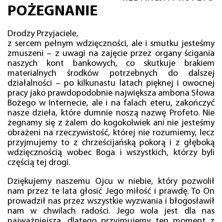
POŻEGNANIE
Drodzy Przyjaciele,
z sercem pełnym wdzięczności, ale i smutku jesteśmy
zmuszeni – z uwagi na zajęcie przez organy ścigania
naszych kont bankowych, co skutkuje brakiem
materialnych środków potrzebnych do dalszej
działalności – po kilkunastu latach pięknej i owocnej
pracy jako prawdopodobnie największa ambona Słowa
Bożego w Internecie, ale i na falach eteru, zakończyć
nasze dzieła, które dumnie noszą nazwę Profeto. Nie
żegnamy się z żalem do kogokolwiek ani nie jesteśmy
obrażeni na rzeczywistość, której nie rozumiemy, lecz
przyjmujemy to z chrześcijańską pokorą i z głęboką
wdzięcznością wobec Boga i wszystkich, którzy byli
częścią tej drogi.
Dziękujemy naszemu Ojcu w niebie, który pozwolił
nam przez te lata głosić Jego miłość i prawdę. To On
prowadził nas przez wszystkie wyzwania i błogosławił
nam w chwilach radości. Jego wola jest dla nas
najważniejsza, dlatego przyjmujemy ten moment z