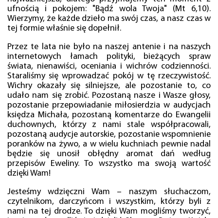
ufnością i pokojem: "Bądź wola Twoja" (Mt 6,10).
Wierzymy, że każde dzieło ma swój czas, a nasz czas w
tej formie właśnie się dopełnił.
Przez te lata nie było na naszej antenie i na naszych
internetowych łamach polityki, bieżących spraw
świata, nienawiści, oceniania i wichrów codzienności.
Staraliśmy się wprowadzać pokój w tę rzeczywistość.
Wichry okazały się silniejsze, ale pozostanie to, co
udało nam się zrobić. Pozostaną nasze i Wasze głosy,
pozostanie przepowiadanie miłosierdzia w audycjach
księdza Michała, pozostaną komentarze do Ewangelii
duchownych, którzy z nami stale współpracowali,
pozostaną audycje autorskie, pozostanie wspomnienie
poranków na żywo, a w wielu kuchniach pewnie nadal
będzie się unosił obłędny aromat dań według
przepisów Eweliny. To wszystko ma swoją wartość
dzięki Wam!
Jesteśmy wdzięczni Wam – naszym słuchaczom,
czytelnikom, darczyńcom i wszystkim, którzy byli z
nami na tej drodze. To dzięki Wam mogliśmy tworzyć,