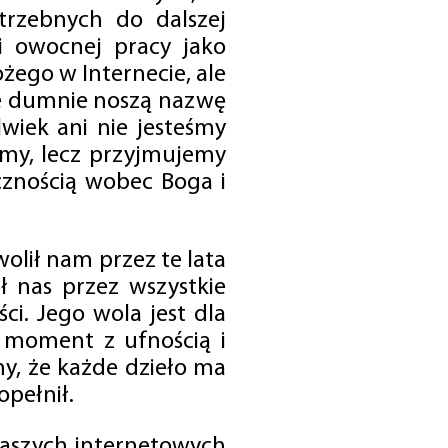
trzebnych do dalszej
 i owocnej pracy jako
ego w Internecie, ale
óre dumnie noszą nazwę
wiek ani nie jesteśmy
emy, lecz przyjmujemy
cznością wobec Boga i
olił nam przez te lata
ł nas przez wszystkie
i. Jego wola jest dla
 moment z ufnością i
my, że każde dzieło ma
opełnił.
 naszych internetowych