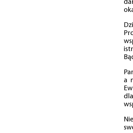
da
oka
Dz
Pr
ws
is
Bąd
Pa
a 
Ew
dl
wsp
Ni
sw