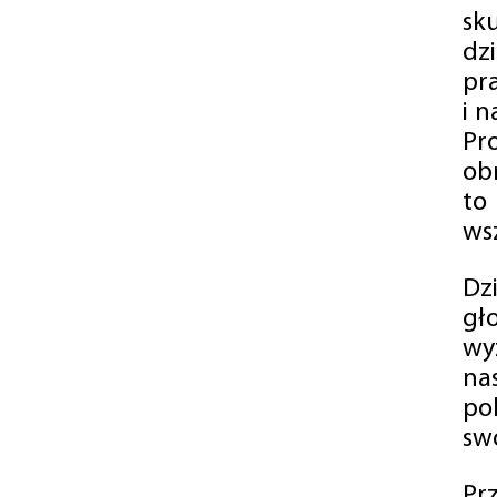
sk
dz
pr
i 
Pr
ob
to
wsz
Dz
gł
wy
na
po
swó
Pr