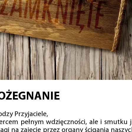
OŻEGNANIE
dzy Przyjaciele,
sercem pełnym wdzięczności, ale i smutku 
agi na zajęcie przez organy ścigania naszy