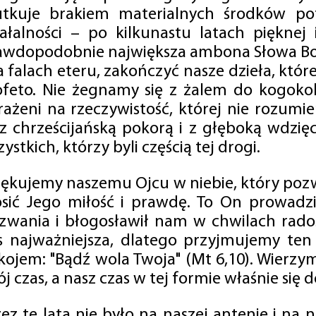
utkuje brakiem materialnych środków po
iałalności – po kilkunastu latach pięknej
awdopodobnie największa ambona Słowa Boż
na falach eteru, zakończyć nasze dzieła, kt
ofeto. Nie żegnamy się z żalem do kogokol
rażeni na rzeczywistość, której nie rozumi
 z chrześcijańską pokorą i z głęboką wdzię
ystkich, którzy byli częścią tej drogi.
iękujemy naszemu Ojcu w niebie, który pozw
osić Jego miłość i prawdę. To On prowadzi
zwania i błogosławił nam w chwilach radośc
s najważniejsza, dlatego przyjmujemy ten
kojem: "Bądź wola Twoja" (Mt 6,10). Wierzy
j czas, a nasz czas w tej formie właśnie się d
zez te lata nie było na naszej antenie i na