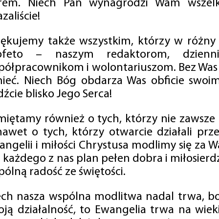
rem. Niech Pan wynagrodzi Wam wszelk
zaliście!
iękujemy także wszystkim, którzy w różny
ofeto – naszym redaktorom, dzienni
półpracownikom i wolontariuszom. Bez Was 
tnieć. Niech Bóg obdarza Was obficie swo
źcie blisko Jego Serca!
miętamy również o tych, którzy nie zawsze p
nawet o tych, którzy otwarcie działali p
angelii i miłości Chrystusa modlimy się za W
a każdego z nas plan pełen dobra i miłosierd
ólną radość ze świętości.
ech nasza wspólna modlitwa nadal trwa, b
oją działalność, to Ewangelia trwa na wiek