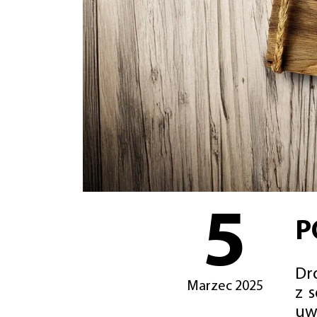
5
P
Dro
Marzec 2025
z 
uw