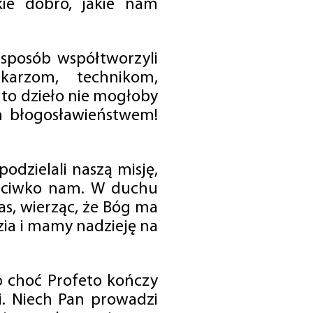
ie dobro, jakie nam
 sposób współtworzyli
karzom, technikom,
to dzieło nie mogłoby
im błogosławieństwem!
odzielali naszą misję,
rzeciwko nam. W duchu
as, wierząc, że Bóg ma
zia i mamy nadzieję na
o choć Profeto kończy
i. Niech Pan prowadzi