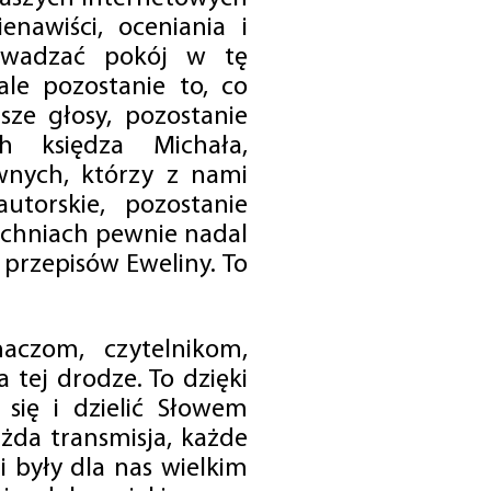
enawiści, oceniania i
rowadzać pokój w tę
 ale pozostanie to, co
sze głosy, pozostanie
h księdza Michała,
nych, którzy z nami
utorskie, pozostanie
chniach pewnie nadal
przepisów Eweliny. To
czom, czytelnikom,
 tej drodze. To dzięki
się i dzielić Słowem
da transmisja, każde
 były dla nas wielkim