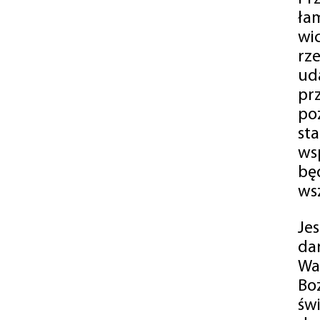
ła
wi
rz
ud
pr
po
st
ws
bę
ws
Je
da
Wa
Bo
św