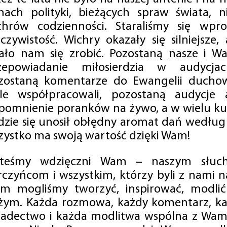
mach polityki, bieżących spraw świata, ni
chrów codzienności. Staraliśmy się wp
eczywistość. Wichry okazały się silniejsze,
ało nam się zrobić. Pozostaną nasze i Wa
zepowiadanie miłosierdzia w audycjac
zostaną komentarze do Ewangelii duchow
ale współpracowali, pozostaną audycje a
pomnienie poranków na żywo, a w wielu ku
dzie się unosił obłędny aromat dań według 
zystko ma swoją wartość dzięki Wam!
steśmy wdzięczni Wam – naszym słucha
rczyńcom i wszystkim, którzy byli z nami na
m mogliśmy tworzyć, inspirować, modlić 
żym. Każda rozmowa, każdy komentarz, każ
iadectwo i każda modlitwa wspólna z Wami