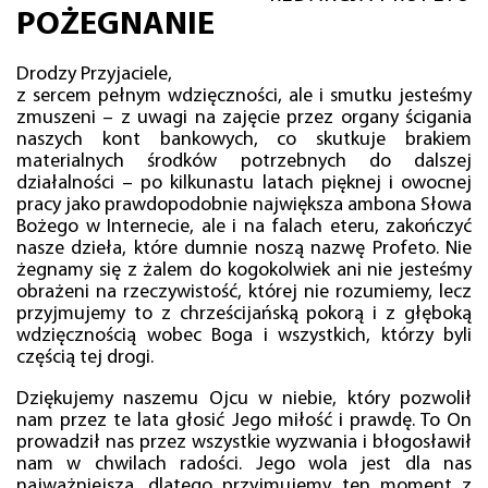
POŻEGNANIE
Drodzy Przyjaciele,
z sercem pełnym wdzięczności, ale i smutku jesteśmy
zmuszeni – z uwagi na zajęcie przez organy ścigania
naszych kont bankowych, co skutkuje brakiem
materialnych środków potrzebnych do dalszej
działalności – po kilkunastu latach pięknej i owocnej
pracy jako prawdopodobnie największa ambona Słowa
Bożego w Internecie, ale i na falach eteru, zakończyć
nasze dzieła, które dumnie noszą nazwę Profeto. Nie
żegnamy się z żalem do kogokolwiek ani nie jesteśmy
obrażeni na rzeczywistość, której nie rozumiemy, lecz
przyjmujemy to z chrześcijańską pokorą i z głęboką
wdzięcznością wobec Boga i wszystkich, którzy byli
częścią tej drogi.
Dziękujemy naszemu Ojcu w niebie, który pozwolił
nam przez te lata głosić Jego miłość i prawdę. To On
prowadził nas przez wszystkie wyzwania i błogosławił
nam w chwilach radości. Jego wola jest dla nas
najważniejsza, dlatego przyjmujemy ten moment z