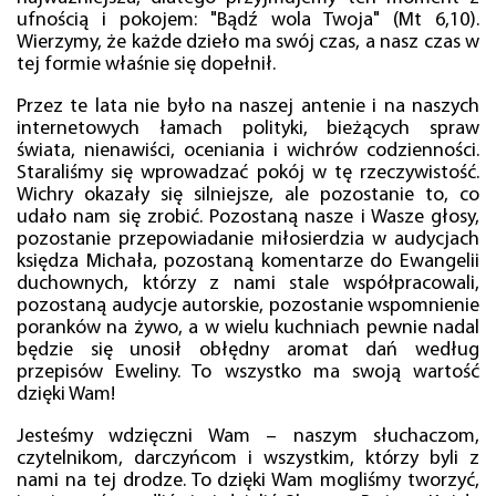
ufnością i pokojem: "Bądź wola Twoja" (Mt 6,10).
Wierzymy, że każde dzieło ma swój czas, a nasz czas w
tej formie właśnie się dopełnił.
Przez te lata nie było na naszej antenie i na naszych
internetowych łamach polityki, bieżących spraw
świata, nienawiści, oceniania i wichrów codzienności.
Staraliśmy się wprowadzać pokój w tę rzeczywistość.
Wichry okazały się silniejsze, ale pozostanie to, co
udało nam się zrobić. Pozostaną nasze i Wasze głosy,
pozostanie przepowiadanie miłosierdzia w audycjach
księdza Michała, pozostaną komentarze do Ewangelii
duchownych, którzy z nami stale współpracowali,
pozostaną audycje autorskie, pozostanie wspomnienie
poranków na żywo, a w wielu kuchniach pewnie nadal
będzie się unosił obłędny aromat dań według
przepisów Eweliny. To wszystko ma swoją wartość
dzięki Wam!
Jesteśmy wdzięczni Wam – naszym słuchaczom,
czytelnikom, darczyńcom i wszystkim, którzy byli z
nami na tej drodze. To dzięki Wam mogliśmy tworzyć,