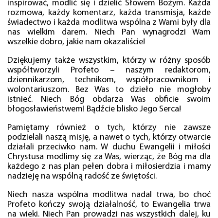
inspirować, modlić się i dzielić Słowem Bożym. Każda
rozmowa, każdy komentarz, każda transmisja, każde
świadectwo i każda modlitwa wspólna z Wami były dla
nas wielkim darem. Niech Pan wynagrodzi Wam
wszelkie dobro, jakie nam okazaliście!
Dziękujemy także wszystkim, którzy w różny sposób
współtworzyli Profeto – naszym redaktorom,
dziennikarzom, technikom, współpracownikom i
wolontariuszom. Bez Was to dzieło nie mogłoby
istnieć. Niech Bóg obdarza Was obficie swoim
błogosławieństwem! Bądźcie blisko Jego Serca!
Pamiętamy również o tych, którzy nie zawsze
podzielali naszą misję, a nawet o tych, którzy otwarcie
działali przeciwko nam. W duchu Ewangelii i miłości
Chrystusa modlimy się za Was, wierząc, że Bóg ma dla
każdego z nas plan pełen dobra i miłosierdzia i mamy
nadzieję na wspólną radość ze świętości.
Niech nasza wspólna modlitwa nadal trwa, bo choć
Profeto kończy swoją działalność, to Ewangelia trwa
na wieki. Niech Pan prowadzi nas wszystkich dalej, ku