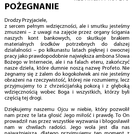
POŻEGNANIE
Drodzy Przyjaciele,
z sercem pełnym wdzięczności, ale i smutku jesteśmy
zmuszeni – z uwagi na zajęcie przez organy ścigania
naszych kont bankowych, co skutkuje brakiem
materialnych środków potrzebnych do dalszej
działalności – po kilkunastu latach pięknej i owocnej
pracy jako prawdopodobnie największa ambona Słowa
Bożego w Internecie, ale i na falach eteru, zakończyć
nasze dzieła, które dumnie noszą nazwę Profeto. Nie
żegnamy się z żalem do kogokolwiek ani nie jesteśmy
obrażeni na rzeczywistość, której nie rozumiemy, lecz
przyjmujemy to z chrześcijańską pokorą i z głęboką
wdzięcznością wobec Boga i wszystkich, którzy byli
częścią tej drogi.
Dziękujemy naszemu Ojcu w niebie, który pozwolił
nam przez te lata głosić Jego miłość i prawdę. To On
prowadził nas przez wszystkie wyzwania i błogosławił
nam w chwilach radości. Jego wola jest dla nas
najważniejsza, dlatego przyjmujemy ten moment z