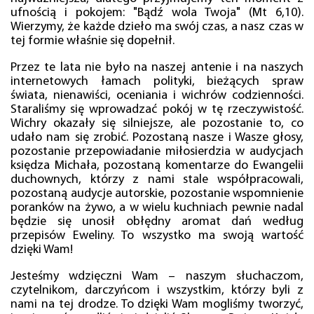
ufnością i pokojem: "Bądź wola Twoja" (Mt 6,10).
Wierzymy, że każde dzieło ma swój czas, a nasz czas w
tej formie właśnie się dopełnił.
Przez te lata nie było na naszej antenie i na naszych
internetowych łamach polityki, bieżących spraw
świata, nienawiści, oceniania i wichrów codzienności.
Staraliśmy się wprowadzać pokój w tę rzeczywistość.
Wichry okazały się silniejsze, ale pozostanie to, co
udało nam się zrobić. Pozostaną nasze i Wasze głosy,
pozostanie przepowiadanie miłosierdzia w audycjach
księdza Michała, pozostaną komentarze do Ewangelii
duchownych, którzy z nami stale współpracowali,
pozostaną audycje autorskie, pozostanie wspomnienie
poranków na żywo, a w wielu kuchniach pewnie nadal
będzie się unosił obłędny aromat dań według
przepisów Eweliny. To wszystko ma swoją wartość
dzięki Wam!
Jesteśmy wdzięczni Wam – naszym słuchaczom,
czytelnikom, darczyńcom i wszystkim, którzy byli z
nami na tej drodze. To dzięki Wam mogliśmy tworzyć,