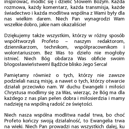
inspirować, modlić się i dzielić Słowem Bożym. Każda
rozmowa, każdy komentarz, każda transmisja, każde
świadectwo i każda modlitwa wspólna z Wami były dla
nas wielkim darem. Niech Pan wynagrodzi Wam
wszelkie dobro, jakie nam okazaliście!
Dziękujemy także wszystkim, którzy w różny sposób
współtworzyli Profeto – naszym redaktorom,
dziennikarzom, technikom, współpracownikom i
wolontariuszom. Bez Was to dzieło nie mogłoby
istnieć. Niech Bóg obdarza Was obficie swoim
błogosławieństwem! Bądźcie blisko Jego Serca!
Pamiętamy również o tych, którzy nie zawsze
podzielali naszą misję, a nawet o tych, którzy otwarcie
działali przeciwko nam. W duchu Ewangelii i miłości
Chrystusa modlimy się za Was, wierząc, że Bóg ma dla
każdego z nas plan pełen dobra i miłosierdzia i mamy
nadzieję na wspólną radość ze świętości.
Niech nasza wspólna modlitwa nadal trwa, bo choć
Profeto kończy swoją działalność, to Ewangelia trwa
na wieki. Niech Pan prowadzi nas wszystkich dalej, ku