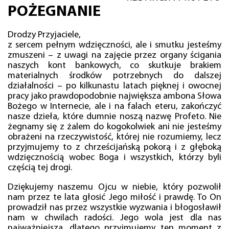
POŻEGNANIE
Drodzy Przyjaciele,
z sercem pełnym wdzięczności, ale i smutku jesteśmy
zmuszeni – z uwagi na zajęcie przez organy ścigania
naszych kont bankowych, co skutkuje brakiem
materialnych środków potrzebnych do dalszej
działalności – po kilkunastu latach pięknej i owocnej
pracy jako prawdopodobnie największa ambona Słowa
Bożego w Internecie, ale i na falach eteru, zakończyć
nasze dzieła, które dumnie noszą nazwę Profeto. Nie
żegnamy się z żalem do kogokolwiek ani nie jesteśmy
obrażeni na rzeczywistość, której nie rozumiemy, lecz
przyjmujemy to z chrześcijańską pokorą i z głęboką
wdzięcznością wobec Boga i wszystkich, którzy byli
częścią tej drogi.
Dziękujemy naszemu Ojcu w niebie, który pozwolił
nam przez te lata głosić Jego miłość i prawdę. To On
prowadził nas przez wszystkie wyzwania i błogosławił
nam w chwilach radości. Jego wola jest dla nas
najważniejsza, dlatego przyjmujemy ten moment z