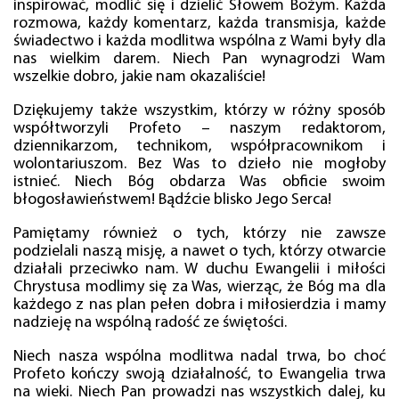
inspirować, modlić się i dzielić Słowem Bożym. Każda
rozmowa, każdy komentarz, każda transmisja, każde
świadectwo i każda modlitwa wspólna z Wami były dla
nas wielkim darem. Niech Pan wynagrodzi Wam
wszelkie dobro, jakie nam okazaliście!
Dziękujemy także wszystkim, którzy w różny sposób
współtworzyli Profeto – naszym redaktorom,
dziennikarzom, technikom, współpracownikom i
wolontariuszom. Bez Was to dzieło nie mogłoby
istnieć. Niech Bóg obdarza Was obficie swoim
błogosławieństwem! Bądźcie blisko Jego Serca!
Pamiętamy również o tych, którzy nie zawsze
podzielali naszą misję, a nawet o tych, którzy otwarcie
działali przeciwko nam. W duchu Ewangelii i miłości
Chrystusa modlimy się za Was, wierząc, że Bóg ma dla
każdego z nas plan pełen dobra i miłosierdzia i mamy
nadzieję na wspólną radość ze świętości.
Niech nasza wspólna modlitwa nadal trwa, bo choć
Profeto kończy swoją działalność, to Ewangelia trwa
na wieki. Niech Pan prowadzi nas wszystkich dalej, ku