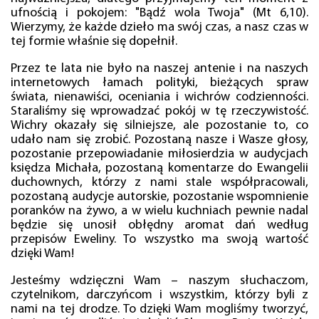
ufnością i pokojem: "Bądź wola Twoja" (Mt 6,10).
Wierzymy, że każde dzieło ma swój czas, a nasz czas w
tej formie właśnie się dopełnił.
Przez te lata nie było na naszej antenie i na naszych
internetowych łamach polityki, bieżących spraw
świata, nienawiści, oceniania i wichrów codzienności.
Staraliśmy się wprowadzać pokój w tę rzeczywistość.
Wichry okazały się silniejsze, ale pozostanie to, co
udało nam się zrobić. Pozostaną nasze i Wasze głosy,
pozostanie przepowiadanie miłosierdzia w audycjach
księdza Michała, pozostaną komentarze do Ewangelii
duchownych, którzy z nami stale współpracowali,
pozostaną audycje autorskie, pozostanie wspomnienie
poranków na żywo, a w wielu kuchniach pewnie nadal
będzie się unosił obłędny aromat dań według
przepisów Eweliny. To wszystko ma swoją wartość
dzięki Wam!
Jesteśmy wdzięczni Wam – naszym słuchaczom,
czytelnikom, darczyńcom i wszystkim, którzy byli z
nami na tej drodze. To dzięki Wam mogliśmy tworzyć,