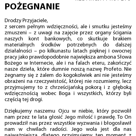
POŻEGNANIE
Drodzy Przyjaciele,
z sercem pełnym wdzięczności, ale i smutku jesteśmy
zmuszeni – z uwagi na zajęcie przez organy ścigania
naszych kont bankowych, co skutkuje brakiem
materialnych środków potrzebnych do dalszej
działalności – po kilkunastu latach pięknej i owocnej
pracy jako prawdopodobnie największa ambona Słowa
Bożego w Internecie, ale i na falach eteru, zakończyć
nasze dzieła, które dumnie noszą nazwę Profeto. Nie
żegnamy się z żalem do kogokolwiek ani nie jesteśmy
obrażeni na rzeczywistość, której nie rozumiemy, lecz
przyjmujemy to z chrześcijańską pokorą i z głęboką
wdzięcznością wobec Boga i wszystkich, którzy byli
częścią tej drogi.
Dziękujemy naszemu Ojcu w niebie, który pozwolił
nam przez te lata głosić Jego miłość i prawdę. To On
prowadził nas przez wszystkie wyzwania i błogosławił
nam w chwilach radości. Jego wola jest dla nas
najważniejsza, dlatego przyjmujemy ten moment z