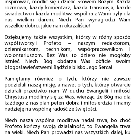
inspirować, modlić się i dzielić Słowem Bożym. Każda
rozmowa, każdy komentarz, każda transmisja, każde
świadectwo i każda modlitwa wspólna z Wami były dla
nas wielkim darem. Niech Pan wynagrodzi Wam
wszelkie dobro, jakie nam okazaliście!
Dziękujemy także wszystkim, którzy w różny sposób
współtworzyli Profeto – naszym redaktorom,
dziennikarzom, technikom, współpracownikom i
wolontariuszom. Bez Was to dzieło nie mogłoby
istnieć. Niech Bóg obdarza Was obficie swoim
błogosławieństwem! Bądźcie blisko Jego Serca!
Pamiętamy również o tych, którzy nie zawsze
podzielali naszą misję, a nawet o tych, którzy otwarcie
działali przeciwko nam. W duchu Ewangelii i miłości
Chrystusa modlimy się za Was, wierząc, że Bóg ma dla
każdego z nas plan pełen dobra i miłosierdzia i mamy
nadzieję na wspólną radość ze świętości.
Niech nasza wspólna modlitwa nadal trwa, bo choć
Profeto kończy swoją działalność, to Ewangelia trwa
na wieki. Niech Pan prowadzi nas wszystkich dalej, ku