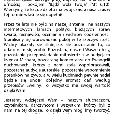
ufnością i pokojem: "Bądź wola Twoja" (Mt 6,10).
Wierzymy, że każde dzieło ma swój czas, a nasz czas w
tej formie właśnie się dopełnił.
Przez te lata nie było na naszej antenie i na naszych
internetowych łamach polityki, bieżących spraw
świata, nienawiści, oceniania i wichrów codzienności.
Staraliśmy się wprowadzać pokój w tę rzeczywistość.
Wichry okazały się silniejsze, ale pozostanie to, co
udało nam się zrobić. Pozostaną nasze i Wasze głosy,
pozostanie przepowiadanie miłosierdzia w audycjach
księdza Michała, pozostaną komentarze do Ewangelii
duchownych, którzy z nami stale współpracowali,
pozostaną audycje autorskie, pozostanie wspomnienie
poranków na żywo, a w wielu kuchniach pewnie nadal
będzie się unosił obłędny aromat dań według
przepisów Eweliny. To wszystko ma swoją wartość
dzięki Wam!
Jesteśmy wdzięczni Wam – naszym słuchaczom,
czytelnikom, darczyńcom i wszystkim, którzy byli z
nami na tej drodze. To dzięki Wam mogliśmy tworzyć,