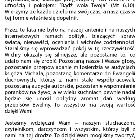
ufnością i pokojem: "Bądź wola Twoja" (Mt 6,10).
Wierzymy, że każde dzieło ma swój czas, a nasz czas w
tej formie właśnie się dopełnił.
Przez te lata nie było na naszej antenie i na naszych
internetowych łamach polityki, bieżących spraw
świata, nienawiści, oceniania i wichrów codzienności.
Staraliśmy się wprowadzać pokój w tę rzeczywistość.
Wichry okazały się silniejsze, ale pozostanie to, co
udało nam się zrobić. Pozostaną nasze i Wasze głosy,
pozostanie przepowiadanie miłosierdzia w audycjach
księdza Michała, pozostaną komentarze do Ewangelii
duchownych, którzy z nami stale współpracowali,
pozostaną audycje autorskie, pozostanie wspomnienie
poranków na żywo, a w wielu kuchniach pewnie nadal
będzie się unosił obłędny aromat dań według
przepisów Eweliny. To wszystko ma swoją wartość
dzięki Wam!
Jesteśmy wdzięczni Wam – naszym słuchaczom,
czytelnikom, darczyńcom i wszystkim, którzy byli z
nami na tej drodze. To dzięki Wam mogliśmy tworzyć,