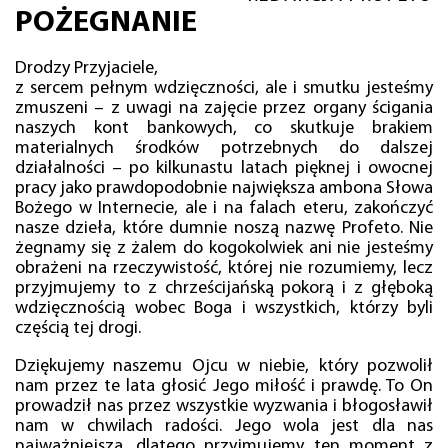
POŻEGNANIE
Drodzy Przyjaciele,
z sercem pełnym wdzięczności, ale i smutku jesteśmy
zmuszeni – z uwagi na zajęcie przez organy ścigania
naszych kont bankowych, co skutkuje brakiem
materialnych środków potrzebnych do dalszej
działalności – po kilkunastu latach pięknej i owocnej
pracy jako prawdopodobnie największa ambona Słowa
Bożego w Internecie, ale i na falach eteru, zakończyć
nasze dzieła, które dumnie noszą nazwę Profeto. Nie
żegnamy się z żalem do kogokolwiek ani nie jesteśmy
obrażeni na rzeczywistość, której nie rozumiemy, lecz
przyjmujemy to z chrześcijańską pokorą i z głęboką
wdzięcznością wobec Boga i wszystkich, którzy byli
częścią tej drogi.
Dziękujemy naszemu Ojcu w niebie, który pozwolił
nam przez te lata głosić Jego miłość i prawdę. To On
prowadził nas przez wszystkie wyzwania i błogosławił
nam w chwilach radości. Jego wola jest dla nas
najważniejsza, dlatego przyjmujemy ten moment z