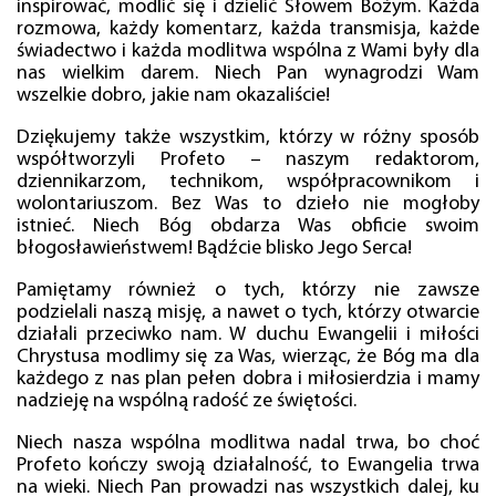
inspirować, modlić się i dzielić Słowem Bożym. Każda
rozmowa, każdy komentarz, każda transmisja, każde
świadectwo i każda modlitwa wspólna z Wami były dla
nas wielkim darem. Niech Pan wynagrodzi Wam
wszelkie dobro, jakie nam okazaliście!
Dziękujemy także wszystkim, którzy w różny sposób
współtworzyli Profeto – naszym redaktorom,
dziennikarzom, technikom, współpracownikom i
wolontariuszom. Bez Was to dzieło nie mogłoby
istnieć. Niech Bóg obdarza Was obficie swoim
błogosławieństwem! Bądźcie blisko Jego Serca!
Pamiętamy również o tych, którzy nie zawsze
podzielali naszą misję, a nawet o tych, którzy otwarcie
działali przeciwko nam. W duchu Ewangelii i miłości
Chrystusa modlimy się za Was, wierząc, że Bóg ma dla
każdego z nas plan pełen dobra i miłosierdzia i mamy
nadzieję na wspólną radość ze świętości.
Niech nasza wspólna modlitwa nadal trwa, bo choć
Profeto kończy swoją działalność, to Ewangelia trwa
na wieki. Niech Pan prowadzi nas wszystkich dalej, ku