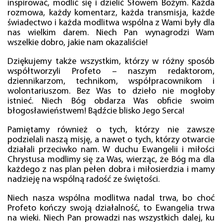
inspirować, modlić się i dzielić Słowem Bożym. Każda
rozmowa, każdy komentarz, każda transmisja, każde
świadectwo i każda modlitwa wspólna z Wami były dla
nas wielkim darem. Niech Pan wynagrodzi Wam
wszelkie dobro, jakie nam okazaliście!
Dziękujemy także wszystkim, którzy w różny sposób
współtworzyli Profeto – naszym redaktorom,
dziennikarzom, technikom, współpracownikom i
wolontariuszom. Bez Was to dzieło nie mogłoby
istnieć. Niech Bóg obdarza Was obficie swoim
błogosławieństwem! Bądźcie blisko Jego Serca!
Pamiętamy również o tych, którzy nie zawsze
podzielali naszą misję, a nawet o tych, którzy otwarcie
działali przeciwko nam. W duchu Ewangelii i miłości
Chrystusa modlimy się za Was, wierząc, że Bóg ma dla
każdego z nas plan pełen dobra i miłosierdzia i mamy
nadzieję na wspólną radość ze świętości.
Niech nasza wspólna modlitwa nadal trwa, bo choć
Profeto kończy swoją działalność, to Ewangelia trwa
na wieki. Niech Pan prowadzi nas wszystkich dalej, ku