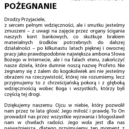
POŻEGNANIE
Drodzy Przyjaciele,
z sercem pełnym wdzięczności, ale i smutku jesteśmy
zmuszeni – z uwagi na zajęcie przez organy ścigania
naszych kont bankowych, co skutkuje brakiem
materialnych środków potrzebnych do dalszej
działalności – po kilkunastu latach pięknej i owocnej
pracy jako prawdopodobnie największa ambona Słowa
Bożego w Internecie, ale i na falach eteru, zakończyć
nasze dzieła, które dumnie noszą nazwę Profeto. Nie
żegnamy się z żalem do kogokolwiek ani nie jesteśmy
obrażeni na rzeczywistość, której nie rozumiemy, lecz
przyjmujemy to z chrześcijańską pokorą i z głęboką
wdzięcznością wobec Boga i wszystkich, którzy byli
częścią tej drogi.
Dziękujemy naszemu Ojcu w niebie, który pozwolił
nam przez te lata głosić Jego miłość i prawdę. To On
prowadził nas przez wszystkie wyzwania i błogosławił
nam w chwilach radości. Jego wola jest dla nas
najważniejsza, dlatego przyjmujemy ten moment z