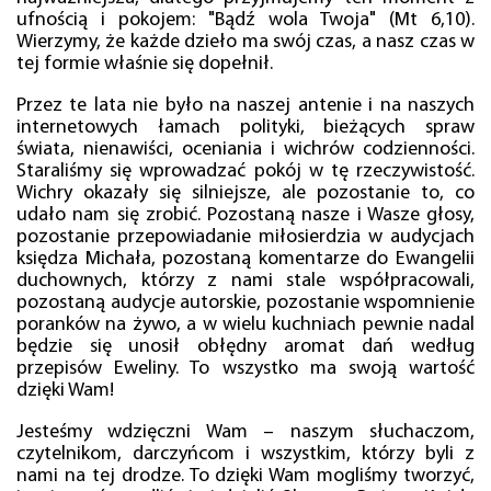
ufnością i pokojem: "Bądź wola Twoja" (Mt 6,10).
Wierzymy, że każde dzieło ma swój czas, a nasz czas w
tej formie właśnie się dopełnił.
Przez te lata nie było na naszej antenie i na naszych
internetowych łamach polityki, bieżących spraw
świata, nienawiści, oceniania i wichrów codzienności.
Staraliśmy się wprowadzać pokój w tę rzeczywistość.
Wichry okazały się silniejsze, ale pozostanie to, co
udało nam się zrobić. Pozostaną nasze i Wasze głosy,
pozostanie przepowiadanie miłosierdzia w audycjach
księdza Michała, pozostaną komentarze do Ewangelii
duchownych, którzy z nami stale współpracowali,
pozostaną audycje autorskie, pozostanie wspomnienie
poranków na żywo, a w wielu kuchniach pewnie nadal
będzie się unosił obłędny aromat dań według
przepisów Eweliny. To wszystko ma swoją wartość
dzięki Wam!
Jesteśmy wdzięczni Wam – naszym słuchaczom,
czytelnikom, darczyńcom i wszystkim, którzy byli z
nami na tej drodze. To dzięki Wam mogliśmy tworzyć,