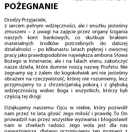
POŻEGNANIE
Drodzy Przyjaciele,
z sercem pełnym wdzięczności, ale i smutku jesteśmy
zmuszeni – z uwagi na zajęcie przez organy ścigania
naszych kont bankowych, co skutkuje brakiem
materialnych środków potrzebnych do dalszej
działalności – po kilkunastu latach pięknej i owocnej
pracy jako prawdopodobnie największa ambona Słowa
Bożego w Internecie, ale i na falach eteru, zakończyć
nasze dzieła, które dumnie noszą nazwę Profeto. Nie
żegnamy się z żalem do kogokolwiek ani nie jesteśmy
obrażeni na rzeczywistość, której nie rozumiemy, lecz
przyjmujemy to z chrześcijańską pokorą i z głęboką
wdzięcznością wobec Boga i wszystkich, którzy byli
częścią tej drogi.
Dziękujemy naszemu Ojcu w niebie, który pozwolił
nam przez te lata głosić Jego miłość i prawdę. To On
prowadził nas przez wszystkie wyzwania i błogosławił
nam w chwilach radości. Jego wola jest dla nas
najważniejsza, dlatego przyjmujemy ten moment z