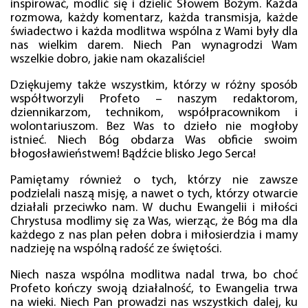
inspirować, modlić się i dzielić Słowem Bożym. Każda
rozmowa, każdy komentarz, każda transmisja, każde
świadectwo i każda modlitwa wspólna z Wami były dla
nas wielkim darem. Niech Pan wynagrodzi Wam
wszelkie dobro, jakie nam okazaliście!
Dziękujemy także wszystkim, którzy w różny sposób
współtworzyli Profeto – naszym redaktorom,
dziennikarzom, technikom, współpracownikom i
wolontariuszom. Bez Was to dzieło nie mogłoby
istnieć. Niech Bóg obdarza Was obficie swoim
błogosławieństwem! Bądźcie blisko Jego Serca!
Pamiętamy również o tych, którzy nie zawsze
podzielali naszą misję, a nawet o tych, którzy otwarcie
działali przeciwko nam. W duchu Ewangelii i miłości
Chrystusa modlimy się za Was, wierząc, że Bóg ma dla
każdego z nas plan pełen dobra i miłosierdzia i mamy
nadzieję na wspólną radość ze świętości.
Niech nasza wspólna modlitwa nadal trwa, bo choć
Profeto kończy swoją działalność, to Ewangelia trwa
na wieki. Niech Pan prowadzi nas wszystkich dalej, ku