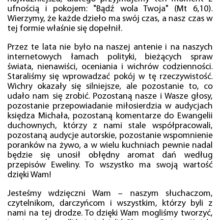
ufnością i pokojem: "Bądź wola Twoja" (Mt 6,10).
Wierzymy, że każde dzieło ma swój czas, a nasz czas w
tej formie właśnie się dopełnił.
Przez te lata nie było na naszej antenie i na naszych
internetowych łamach polityki, bieżących spraw
świata, nienawiści, oceniania i wichrów codzienności.
Staraliśmy się wprowadzać pokój w tę rzeczywistość.
Wichry okazały się silniejsze, ale pozostanie to, co
udało nam się zrobić. Pozostaną nasze i Wasze głosy,
pozostanie przepowiadanie miłosierdzia w audycjach
księdza Michała, pozostaną komentarze do Ewangelii
duchownych, którzy z nami stale współpracowali,
pozostaną audycje autorskie, pozostanie wspomnienie
poranków na żywo, a w wielu kuchniach pewnie nadal
będzie się unosił obłędny aromat dań według
przepisów Eweliny. To wszystko ma swoją wartość
dzięki Wam!
Jesteśmy wdzięczni Wam – naszym słuchaczom,
czytelnikom, darczyńcom i wszystkim, którzy byli z
nami na tej drodze. To dzięki Wam mogliśmy tworzyć,