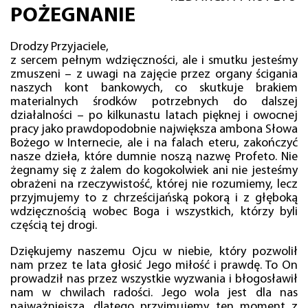
POŻEGNANIE
Drodzy Przyjaciele,
z sercem pełnym wdzięczności, ale i smutku jesteśmy
zmuszeni – z uwagi na zajęcie przez organy ścigania
naszych kont bankowych, co skutkuje brakiem
materialnych środków potrzebnych do dalszej
działalności – po kilkunastu latach pięknej i owocnej
pracy jako prawdopodobnie największa ambona Słowa
Bożego w Internecie, ale i na falach eteru, zakończyć
nasze dzieła, które dumnie noszą nazwę Profeto. Nie
żegnamy się z żalem do kogokolwiek ani nie jesteśmy
obrażeni na rzeczywistość, której nie rozumiemy, lecz
przyjmujemy to z chrześcijańską pokorą i z głęboką
wdzięcznością wobec Boga i wszystkich, którzy byli
częścią tej drogi.
Dziękujemy naszemu Ojcu w niebie, który pozwolił
nam przez te lata głosić Jego miłość i prawdę. To On
prowadził nas przez wszystkie wyzwania i błogosławił
nam w chwilach radości. Jego wola jest dla nas
najważniejsza, dlatego przyjmujemy ten moment z