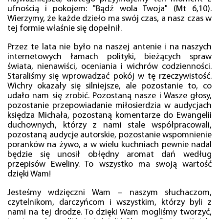
ufnością i pokojem: "Bądź wola Twoja" (Mt 6,10).
Wierzymy, że każde dzieło ma swój czas, a nasz czas w
tej formie właśnie się dopełnił.
Przez te lata nie było na naszej antenie i na naszych
internetowych łamach polityki, bieżących spraw
świata, nienawiści, oceniania i wichrów codzienności.
Staraliśmy się wprowadzać pokój w tę rzeczywistość.
Wichry okazały się silniejsze, ale pozostanie to, co
udało nam się zrobić. Pozostaną nasze i Wasze głosy,
pozostanie przepowiadanie miłosierdzia w audycjach
księdza Michała, pozostaną komentarze do Ewangelii
duchownych, którzy z nami stale współpracowali,
pozostaną audycje autorskie, pozostanie wspomnienie
poranków na żywo, a w wielu kuchniach pewnie nadal
będzie się unosił obłędny aromat dań według
przepisów Eweliny. To wszystko ma swoją wartość
dzięki Wam!
Jesteśmy wdzięczni Wam – naszym słuchaczom,
czytelnikom, darczyńcom i wszystkim, którzy byli z
nami na tej drodze. To dzięki Wam mogliśmy tworzyć,