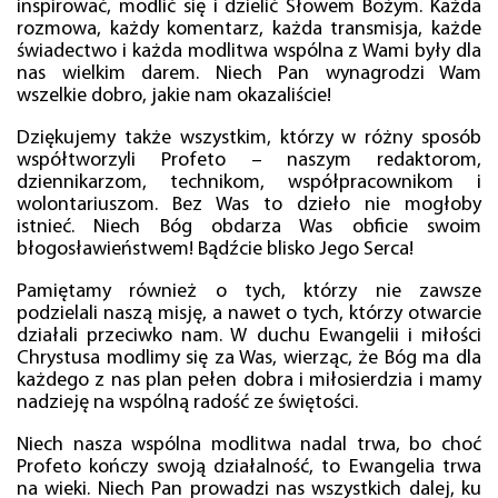
inspirować, modlić się i dzielić Słowem Bożym. Każda
rozmowa, każdy komentarz, każda transmisja, każde
świadectwo i każda modlitwa wspólna z Wami były dla
nas wielkim darem. Niech Pan wynagrodzi Wam
wszelkie dobro, jakie nam okazaliście!
Dziękujemy także wszystkim, którzy w różny sposób
współtworzyli Profeto – naszym redaktorom,
dziennikarzom, technikom, współpracownikom i
wolontariuszom. Bez Was to dzieło nie mogłoby
istnieć. Niech Bóg obdarza Was obficie swoim
błogosławieństwem! Bądźcie blisko Jego Serca!
Pamiętamy również o tych, którzy nie zawsze
podzielali naszą misję, a nawet o tych, którzy otwarcie
działali przeciwko nam. W duchu Ewangelii i miłości
Chrystusa modlimy się za Was, wierząc, że Bóg ma dla
każdego z nas plan pełen dobra i miłosierdzia i mamy
nadzieję na wspólną radość ze świętości.
Niech nasza wspólna modlitwa nadal trwa, bo choć
Profeto kończy swoją działalność, to Ewangelia trwa
na wieki. Niech Pan prowadzi nas wszystkich dalej, ku