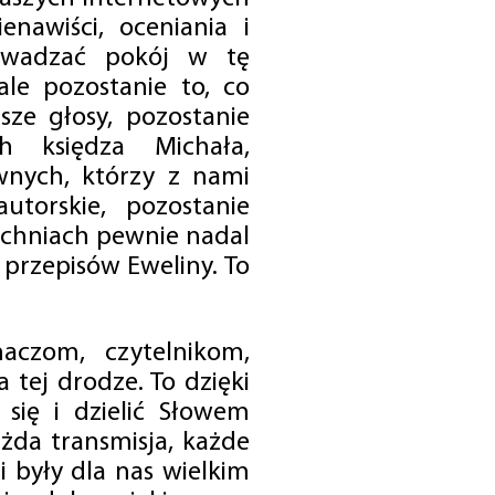
enawiści, oceniania i
rowadzać pokój w tę
 ale pozostanie to, co
sze głosy, pozostanie
h księdza Michała,
nych, którzy z nami
utorskie, pozostanie
chniach pewnie nadal
przepisów Eweliny. To
czom, czytelnikom,
 tej drodze. To dzięki
się i dzielić Słowem
da transmisja, każde
 były dla nas wielkim