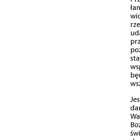
ła
wi
rz
ud
pr
po
st
ws
bę
ws
Je
da
Wa
Bo
św