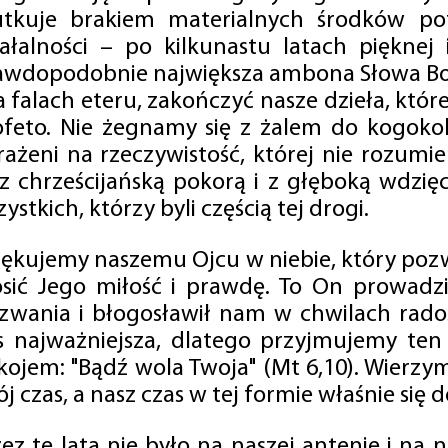
utkuje brakiem materialnych środków po
iałalności – po kilkunastu latach pięknej
awdopodobnie największa ambona Słowa Boż
na falach eteru, zakończyć nasze dzieła, kt
ofeto. Nie żegnamy się z żalem do kogokol
rażeni na rzeczywistość, której nie rozumi
 z chrześcijańską pokorą i z głęboką wdzię
ystkich, którzy byli częścią tej drogi.
iękujemy naszemu Ojcu w niebie, który pozw
osić Jego miłość i prawdę. To On prowadzi
zwania i błogosławił nam w chwilach radośc
s najważniejsza, dlatego przyjmujemy ten
kojem: "Bądź wola Twoja" (Mt 6,10). Wierzy
j czas, a nasz czas w tej formie właśnie się d
zez te lata nie było na naszej antenie i na