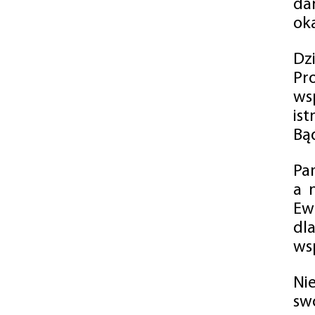
da
oka
Dz
Pr
ws
is
Bąd
Pa
a 
Ew
dl
wsp
Ni
sw