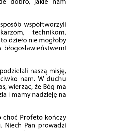
ie dobro, jakie nam
 sposób współtworzyli
karzom, technikom,
to dzieło nie mogłoby
im błogosławieństwem!
odzielali naszą misję,
rzeciwko nam. W duchu
as, wierząc, że Bóg ma
zia i mamy nadzieję na
o choć Profeto kończy
i. Niech Pan prowadzi