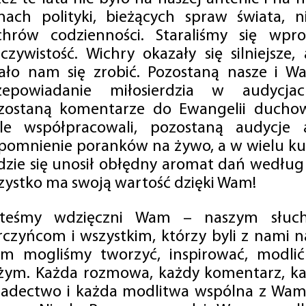
mach polityki, bieżących spraw świata, ni
chrów codzienności. Staraliśmy się wp
eczywistość. Wichry okazały się silniejsze,
ało nam się zrobić. Pozostaną nasze i Wa
zepowiadanie miłosierdzia w audycjac
zostaną komentarze do Ewangelii duchow
ale współpracowali, pozostaną audycje a
pomnienie poranków na żywo, a w wielu ku
dzie się unosił obłędny aromat dań według 
zystko ma swoją wartość dzięki Wam!
steśmy wdzięczni Wam – naszym słucha
rczyńcom i wszystkim, którzy byli z nami na
m mogliśmy tworzyć, inspirować, modlić 
żym. Każda rozmowa, każdy komentarz, każ
iadectwo i każda modlitwa wspólna z Wami