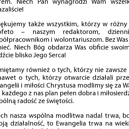
rem. Niech Pan wynagrodzi Wam wszelk
zaliście!
iękujemy także wszystkim, którzy w różny
ofeto – naszym redaktorom, dzienni
półpracownikom i wolontariuszom. Bez Was 
tnieć. Niech Bóg obdarza Was obficie swo
źcie blisko Jego Serca!
miętamy również o tych, którzy nie zawsze p
nawet o tych, którzy otwarcie działali p
angelii i miłości Chrystusa modlimy się za W
a każdego z nas plan pełen dobra i miłosierd
ólną radość ze świętości.
ech nasza wspólna modlitwa nadal trwa, b
oją działalność, to Ewangelia trwa na wiek