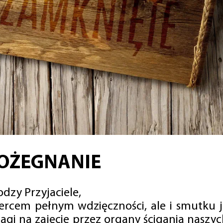
OŻEGNANIE
dzy Przyjaciele,
sercem pełnym wdzięczności, ale i smutku 
agi na zajęcie przez organy ścigania naszy