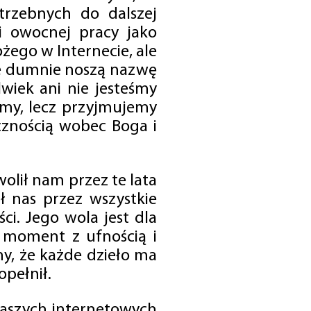
trzebnych do dalszej
 i owocnej pracy jako
ego w Internecie, ale
óre dumnie noszą nazwę
wiek ani nie jesteśmy
emy, lecz przyjmujemy
cznością wobec Boga i
olił nam przez te lata
ł nas przez wszystkie
i. Jego wola jest dla
 moment z ufnością i
my, że każde dzieło ma
opełnił.
 naszych internetowych