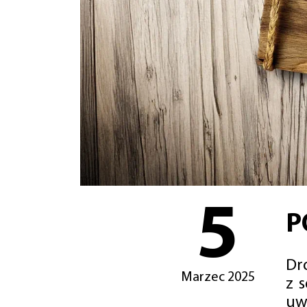
5
P
Dro
Marzec 2025
z 
uw