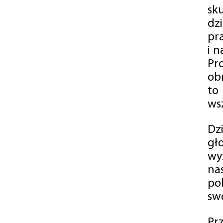
sk
dz
pr
i 
Pr
ob
to
wsz
Dz
gł
wy
na
po
swó
Pr