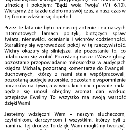
ufnością i pokojem: "Bądź wola Twoja" (Mt 6,10).
Wierzymy, że każde dzieło ma swój czas, a nasz czas w
tej formie właśnie się dopełnił.
Przez te lata nie było na naszej antenie i na naszych
internetowych łamach polityki, bieżących spraw
świata, nienawiści, oceniania i wichrów codzienności.
Staraliśmy się wprowadzać pokój w tę rzeczywistość.
Wichry okazały się silniejsze, ale pozostanie to, co
udało nam się zrobić. Pozostaną nasze i Wasze głosy,
pozostanie przepowiadanie miłosierdzia w audycjach
księdza Michała, pozostaną komentarze do Ewangelii
duchownych, którzy z nami stale współpracowali,
pozostaną audycje autorskie, pozostanie wspomnienie
poranków na żywo, a w wielu kuchniach pewnie nadal
będzie się unosił obłędny aromat dań według
przepisów Eweliny. To wszystko ma swoją wartość
dzięki Wam!
Jesteśmy wdzięczni Wam – naszym słuchaczom,
czytelnikom, darczyńcom i wszystkim, którzy byli z
nami na tej drodze. To dzięki Wam mogliśmy tworzyć,