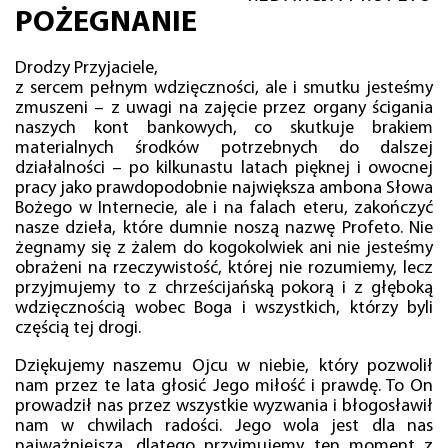
POŻEGNANIE
Drodzy Przyjaciele,
z sercem pełnym wdzięczności, ale i smutku jesteśmy
zmuszeni – z uwagi na zajęcie przez organy ścigania
naszych kont bankowych, co skutkuje brakiem
materialnych środków potrzebnych do dalszej
działalności – po kilkunastu latach pięknej i owocnej
pracy jako prawdopodobnie największa ambona Słowa
Bożego w Internecie, ale i na falach eteru, zakończyć
nasze dzieła, które dumnie noszą nazwę Profeto. Nie
żegnamy się z żalem do kogokolwiek ani nie jesteśmy
obrażeni na rzeczywistość, której nie rozumiemy, lecz
przyjmujemy to z chrześcijańską pokorą i z głęboką
wdzięcznością wobec Boga i wszystkich, którzy byli
częścią tej drogi.
Dziękujemy naszemu Ojcu w niebie, który pozwolił
nam przez te lata głosić Jego miłość i prawdę. To On
prowadził nas przez wszystkie wyzwania i błogosławił
nam w chwilach radości. Jego wola jest dla nas
najważniejsza, dlatego przyjmujemy ten moment z