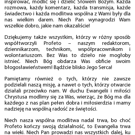
inspirować, modlić się i dzielić Słowem Bożym. Każda
rozmowa, każdy komentarz, każda transmisja, każde
świadectwo i każda modlitwa wspólna z Wami były dla
nas wielkim darem. Niech Pan wynagrodzi Wam
wszelkie dobro, jakie nam okazaliście!
Dziękujemy także wszystkim, którzy w różny sposób
współtworzyli Profeto – naszym redaktorom,
dziennikarzom, technikom, współpracownikom i
wolontariuszom. Bez Was to dzieło nie mogłoby
istnieć. Niech Bóg obdarza Was obficie swoim
błogosławieństwem! Bądźcie blisko Jego Serca!
Pamiętamy również o tych, którzy nie zawsze
podzielali naszą misję, a nawet o tych, którzy otwarcie
działali przeciwko nam. W duchu Ewangelii i miłości
Chrystusa modlimy się za Was, wierząc, że Bóg ma dla
każdego z nas plan pełen dobra i miłosierdzia i mamy
nadzieję na wspólną radość ze świętości.
Niech nasza wspólna modlitwa nadal trwa, bo choć
Profeto kończy swoją działalność, to Ewangelia trwa
na wieki. Niech Pan prowadzi nas wszystkich dalej, ku