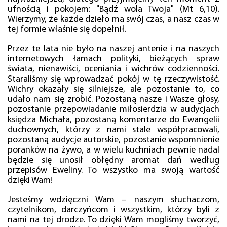
ufnością i pokojem: "Bądź wola Twoja" (Mt 6,10).
Wierzymy, że każde dzieło ma swój czas, a nasz czas w
tej formie właśnie się dopełnił.
Przez te lata nie było na naszej antenie i na naszych
internetowych łamach polityki, bieżących spraw
świata, nienawiści, oceniania i wichrów codzienności.
Staraliśmy się wprowadzać pokój w tę rzeczywistość.
Wichry okazały się silniejsze, ale pozostanie to, co
udało nam się zrobić. Pozostaną nasze i Wasze głosy,
pozostanie przepowiadanie miłosierdzia w audycjach
księdza Michała, pozostaną komentarze do Ewangelii
duchownych, którzy z nami stale współpracowali,
pozostaną audycje autorskie, pozostanie wspomnienie
poranków na żywo, a w wielu kuchniach pewnie nadal
będzie się unosił obłędny aromat dań według
przepisów Eweliny. To wszystko ma swoją wartość
dzięki Wam!
Jesteśmy wdzięczni Wam – naszym słuchaczom,
czytelnikom, darczyńcom i wszystkim, którzy byli z
nami na tej drodze. To dzięki Wam mogliśmy tworzyć,