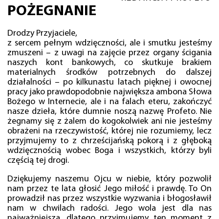
POŻEGNANIE
Drodzy Przyjaciele,
z sercem pełnym wdzięczności, ale i smutku jesteśmy
zmuszeni – z uwagi na zajęcie przez organy ścigania
naszych kont bankowych, co skutkuje brakiem
materialnych środków potrzebnych do dalszej
działalności – po kilkunastu latach pięknej i owocnej
pracy jako prawdopodobnie największa ambona Słowa
Bożego w Internecie, ale i na falach eteru, zakończyć
nasze dzieła, które dumnie noszą nazwę Profeto. Nie
żegnamy się z żalem do kogokolwiek ani nie jesteśmy
obrażeni na rzeczywistość, której nie rozumiemy, lecz
przyjmujemy to z chrześcijańską pokorą i z głęboką
wdzięcznością wobec Boga i wszystkich, którzy byli
częścią tej drogi.
Dziękujemy naszemu Ojcu w niebie, który pozwolił
nam przez te lata głosić Jego miłość i prawdę. To On
prowadził nas przez wszystkie wyzwania i błogosławił
nam w chwilach radości. Jego wola jest dla nas
najważniejsza, dlatego przyjmujemy ten moment z