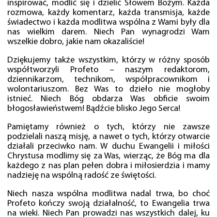
inspirować, modlić się i dzielić Słowem Bożym. Każda
rozmowa, każdy komentarz, każda transmisja, każde
świadectwo i każda modlitwa wspólna z Wami były dla
nas wielkim darem. Niech Pan wynagrodzi Wam
wszelkie dobro, jakie nam okazaliście!
Dziękujemy także wszystkim, którzy w różny sposób
współtworzyli Profeto – naszym redaktorom,
dziennikarzom, technikom, współpracownikom i
wolontariuszom. Bez Was to dzieło nie mogłoby
istnieć. Niech Bóg obdarza Was obficie swoim
błogosławieństwem! Bądźcie blisko Jego Serca!
Pamiętamy również o tych, którzy nie zawsze
podzielali naszą misję, a nawet o tych, którzy otwarcie
działali przeciwko nam. W duchu Ewangelii i miłości
Chrystusa modlimy się za Was, wierząc, że Bóg ma dla
każdego z nas plan pełen dobra i miłosierdzia i mamy
nadzieję na wspólną radość ze świętości.
Niech nasza wspólna modlitwa nadal trwa, bo choć
Profeto kończy swoją działalność, to Ewangelia trwa
na wieki. Niech Pan prowadzi nas wszystkich dalej, ku