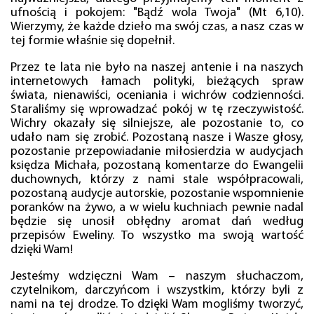
ufnością i pokojem: "Bądź wola Twoja" (Mt 6,10).
Wierzymy, że każde dzieło ma swój czas, a nasz czas w
tej formie właśnie się dopełnił.
Przez te lata nie było na naszej antenie i na naszych
internetowych łamach polityki, bieżących spraw
świata, nienawiści, oceniania i wichrów codzienności.
Staraliśmy się wprowadzać pokój w tę rzeczywistość.
Wichry okazały się silniejsze, ale pozostanie to, co
udało nam się zrobić. Pozostaną nasze i Wasze głosy,
pozostanie przepowiadanie miłosierdzia w audycjach
księdza Michała, pozostaną komentarze do Ewangelii
duchownych, którzy z nami stale współpracowali,
pozostaną audycje autorskie, pozostanie wspomnienie
poranków na żywo, a w wielu kuchniach pewnie nadal
będzie się unosił obłędny aromat dań według
przepisów Eweliny. To wszystko ma swoją wartość
dzięki Wam!
Jesteśmy wdzięczni Wam – naszym słuchaczom,
czytelnikom, darczyńcom i wszystkim, którzy byli z
nami na tej drodze. To dzięki Wam mogliśmy tworzyć,