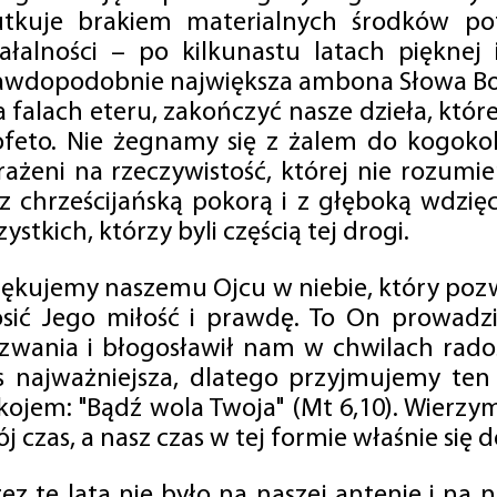
utkuje brakiem materialnych środków po
iałalności – po kilkunastu latach pięknej
awdopodobnie największa ambona Słowa Boż
na falach eteru, zakończyć nasze dzieła, kt
ofeto. Nie żegnamy się z żalem do kogokol
rażeni na rzeczywistość, której nie rozumi
 z chrześcijańską pokorą i z głęboką wdzię
ystkich, którzy byli częścią tej drogi.
iękujemy naszemu Ojcu w niebie, który pozw
osić Jego miłość i prawdę. To On prowadzi
zwania i błogosławił nam w chwilach radośc
s najważniejsza, dlatego przyjmujemy ten
kojem: "Bądź wola Twoja" (Mt 6,10). Wierzy
j czas, a nasz czas w tej formie właśnie się d
zez te lata nie było na naszej antenie i na