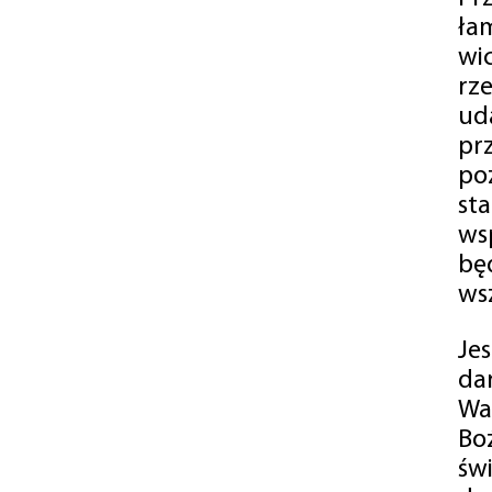
ła
wi
rz
ud
pr
po
st
ws
bę
ws
Je
da
Wa
Bo
św