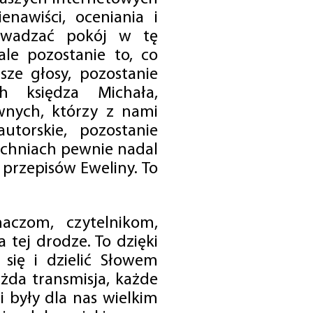
enawiści, oceniania i
rowadzać pokój w tę
 ale pozostanie to, co
sze głosy, pozostanie
h księdza Michała,
nych, którzy z nami
utorskie, pozostanie
chniach pewnie nadal
przepisów Eweliny. To
czom, czytelnikom,
 tej drodze. To dzięki
się i dzielić Słowem
da transmisja, każde
 były dla nas wielkim