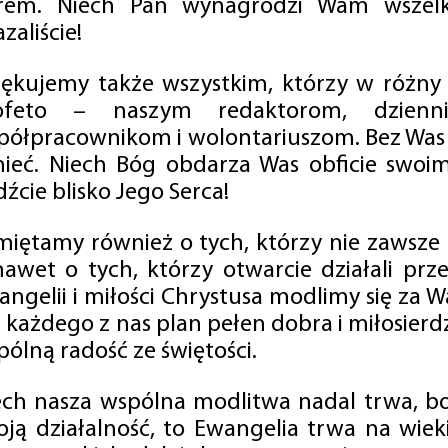
rem. Niech Pan wynagrodzi Wam wszelk
zaliście!
iękujemy także wszystkim, którzy w różny
ofeto – naszym redaktorom, dzienni
półpracownikom i wolontariuszom. Bez Was 
tnieć. Niech Bóg obdarza Was obficie swo
źcie blisko Jego Serca!
miętamy również o tych, którzy nie zawsze p
nawet o tych, którzy otwarcie działali p
angelii i miłości Chrystusa modlimy się za W
a każdego z nas plan pełen dobra i miłosierd
ólną radość ze świętości.
ech nasza wspólna modlitwa nadal trwa, b
oją działalność, to Ewangelia trwa na wiek