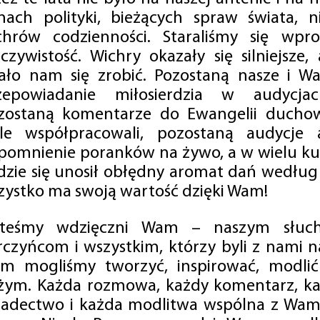
mach polityki, bieżących spraw świata, ni
chrów codzienności. Staraliśmy się wp
eczywistość. Wichry okazały się silniejsze,
ało nam się zrobić. Pozostaną nasze i Wa
zepowiadanie miłosierdzia w audycjac
zostaną komentarze do Ewangelii duchow
ale współpracowali, pozostaną audycje a
pomnienie poranków na żywo, a w wielu ku
dzie się unosił obłędny aromat dań według 
zystko ma swoją wartość dzięki Wam!
steśmy wdzięczni Wam – naszym słucha
rczyńcom i wszystkim, którzy byli z nami na
m mogliśmy tworzyć, inspirować, modlić 
żym. Każda rozmowa, każdy komentarz, każ
iadectwo i każda modlitwa wspólna z Wami