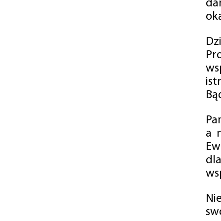
da
oka
Dz
Pr
ws
is
Bąd
Pa
a 
Ew
dl
wsp
Ni
sw