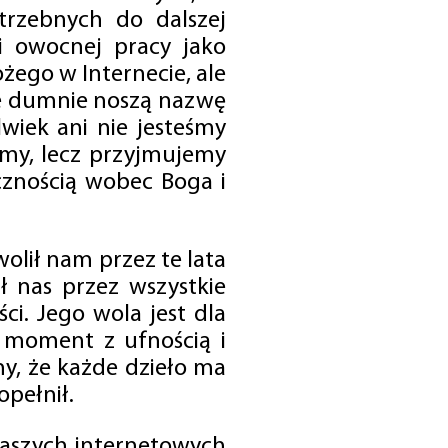
trzebnych do dalszej
 i owocnej pracy jako
ego w Internecie, ale
óre dumnie noszą nazwę
wiek ani nie jesteśmy
emy, lecz przyjmujemy
cznością wobec Boga i
olił nam przez te lata
ł nas przez wszystkie
i. Jego wola jest dla
 moment z ufnością i
my, że każde dzieło ma
opełnił.
 naszych internetowych