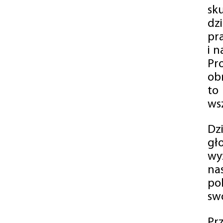
sk
dz
pr
i 
Pr
ob
to
wsz
Dz
gł
wy
na
po
swó
Pr