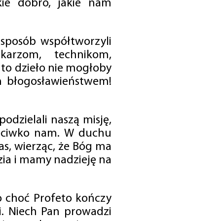
ie dobro, jakie nam
 sposób współtworzyli
karzom, technikom,
to dzieło nie mogłoby
im błogosławieństwem!
odzielali naszą misję,
rzeciwko nam. W duchu
as, wierząc, że Bóg ma
zia i mamy nadzieję na
o choć Profeto kończy
i. Niech Pan prowadzi