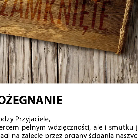
OŻEGNANIE
dzy Przyjaciele,
sercem pełnym wdzięczności, ale i smutku 
agi na zajęcie przez organy ścigania naszy