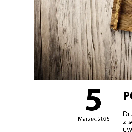
5
P
Dro
Marzec 2025
z 
uw