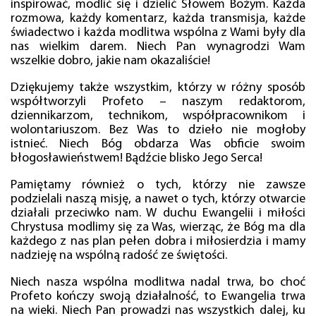
inspirować, modlić się i dzielić Słowem Bożym. Każda
rozmowa, każdy komentarz, każda transmisja, każde
świadectwo i każda modlitwa wspólna z Wami były dla
nas wielkim darem. Niech Pan wynagrodzi Wam
wszelkie dobro, jakie nam okazaliście!
Dziękujemy także wszystkim, którzy w różny sposób
współtworzyli Profeto – naszym redaktorom,
dziennikarzom, technikom, współpracownikom i
wolontariuszom. Bez Was to dzieło nie mogłoby
istnieć. Niech Bóg obdarza Was obficie swoim
błogosławieństwem! Bądźcie blisko Jego Serca!
Pamiętamy również o tych, którzy nie zawsze
podzielali naszą misję, a nawet o tych, którzy otwarcie
działali przeciwko nam. W duchu Ewangelii i miłości
Chrystusa modlimy się za Was, wierząc, że Bóg ma dla
każdego z nas plan pełen dobra i miłosierdzia i mamy
nadzieję na wspólną radość ze świętości.
Niech nasza wspólna modlitwa nadal trwa, bo choć
Profeto kończy swoją działalność, to Ewangelia trwa
na wieki. Niech Pan prowadzi nas wszystkich dalej, ku