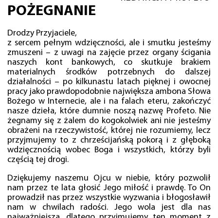
POŻEGNANIE
Drodzy Przyjaciele,
z sercem pełnym wdzięczności, ale i smutku jesteśmy
zmuszeni – z uwagi na zajęcie przez organy ścigania
naszych kont bankowych, co skutkuje brakiem
materialnych środków potrzebnych do dalszej
działalności – po kilkunastu latach pięknej i owocnej
pracy jako prawdopodobnie największa ambona Słowa
Bożego w Internecie, ale i na falach eteru, zakończyć
nasze dzieła, które dumnie noszą nazwę Profeto. Nie
żegnamy się z żalem do kogokolwiek ani nie jesteśmy
obrażeni na rzeczywistość, której nie rozumiemy, lecz
przyjmujemy to z chrześcijańską pokorą i z głęboką
wdzięcznością wobec Boga i wszystkich, którzy byli
częścią tej drogi.
Dziękujemy naszemu Ojcu w niebie, który pozwolił
nam przez te lata głosić Jego miłość i prawdę. To On
prowadził nas przez wszystkie wyzwania i błogosławił
nam w chwilach radości. Jego wola jest dla nas
najważniejsza, dlatego przyjmujemy ten moment z