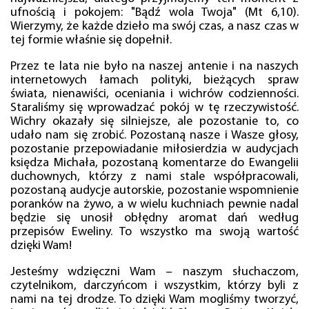
ufnością i pokojem: "Bądź wola Twoja" (Mt 6,10).
Wierzymy, że każde dzieło ma swój czas, a nasz czas w
tej formie właśnie się dopełnił.
Przez te lata nie było na naszej antenie i na naszych
internetowych łamach polityki, bieżących spraw
świata, nienawiści, oceniania i wichrów codzienności.
Staraliśmy się wprowadzać pokój w tę rzeczywistość.
Wichry okazały się silniejsze, ale pozostanie to, co
udało nam się zrobić. Pozostaną nasze i Wasze głosy,
pozostanie przepowiadanie miłosierdzia w audycjach
księdza Michała, pozostaną komentarze do Ewangelii
duchownych, którzy z nami stale współpracowali,
pozostaną audycje autorskie, pozostanie wspomnienie
poranków na żywo, a w wielu kuchniach pewnie nadal
będzie się unosił obłędny aromat dań według
przepisów Eweliny. To wszystko ma swoją wartość
dzięki Wam!
Jesteśmy wdzięczni Wam – naszym słuchaczom,
czytelnikom, darczyńcom i wszystkim, którzy byli z
nami na tej drodze. To dzięki Wam mogliśmy tworzyć,