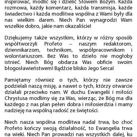
inspirować, modlić się i dzielić Słowem Bożym. Każda
rozmowa, każdy komentarz, każda transmisja, każde
świadectwo i każda modlitwa wspólna z Wami były dla
nas wielkim darem. Niech Pan wynagrodzi Wam
wszelkie dobro, jakie nam okazaliście!
Dziękujemy także wszystkim, którzy w różny sposób
współtworzyli Profeto – naszym redaktorom,
dziennikarzom, technikom, współpracownikom i
wolontariuszom. Bez Was to dzieło nie mogłoby
istnieć. Niech Bóg obdarza Was obficie swoim
błogosławieństwem! Bądźcie blisko Jego Serca!
Pamiętamy również o tych, którzy nie zawsze
podzielali naszą misję, a nawet o tych, którzy otwarcie
działali przeciwko nam. W duchu Ewangelii i miłości
Chrystusa modlimy się za Was, wierząc, że Bóg ma dla
każdego z nas plan pełen dobra i miłosierdzia i mamy
nadzieję na wspólną radość ze świętości.
Niech nasza wspólna modlitwa nadal trwa, bo choć
Profeto kończy swoją działalność, to Ewangelia trwa
na wieki. Niech Pan prowadzi nas wszystkich dalej, ku