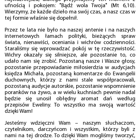
ufnością i pokojem: "Bądź wola Twoja" (Mt 6,10).
Wierzymy, że każde dzieło ma swój czas, a nasz czas w
tej formie właśnie się dopełnił.
Przez te lata nie było na naszej antenie i na naszych
internetowych łamach polityki, bieżących spraw
świata, nienawiści, oceniania i wichrów codzienności.
Staraliśmy się wprowadzać pokój w tę rzeczywistość.
Wichry okazały się silniejsze, ale pozostanie to, co
udało nam się zrobić. Pozostaną nasze i Wasze głosy,
pozostanie przepowiadanie miłosierdzia w audycjach
księdza Michała, pozostaną komentarze do Ewangelii
duchownych, którzy z nami stale współpracowali,
pozostaną audycje autorskie, pozostanie wspomnienie
poranków na żywo, a w wielu kuchniach pewnie nadal
będzie się unosił obłędny aromat dań według
przepisów Eweliny. To wszystko ma swoją wartość
dzięki Wam!
Jesteśmy wdzięczni Wam – naszym słuchaczom,
czytelnikom, darczyńcom i wszystkim, którzy byli z
nami na tej drodze. To dzięki Wam mogliśmy tworzyć,