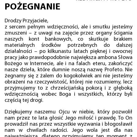
POŻEGNANIE
Drodzy Przyjaciele,
z sercem pełnym wdzięczności, ale i smutku jesteśmy
zmuszeni – z uwagi na zajęcie przez organy ścigania
naszych kont bankowych, co skutkuje brakiem
materialnych środków potrzebnych do dalszej
działalności – po kilkunastu latach pięknej i owocnej
pracy jako prawdopodobnie największa ambona Słowa
Bożego w Internecie, ale i na falach eteru, zakończyć
nasze dzieła, które dumnie noszą nazwę Profeto. Nie
żegnamy się z żalem do kogokolwiek ani nie jesteśmy
obrażeni na rzeczywistość, której nie rozumiemy, lecz
przyjmujemy to z chrześcijańską pokorą i z głęboką
wdzięcznością wobec Boga i wszystkich, którzy byli
częścią tej drogi.
Dziękujemy naszemu Ojcu w niebie, który pozwolił
nam przez te lata głosić Jego miłość i prawdę. To On
prowadził nas przez wszystkie wyzwania i błogosławił
nam w chwilach radości. Jego wola jest dla nas
najważniejsza, dlatego przyjmujemy ten moment z