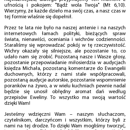
ufnością i pokojem: "Bądź wola Twoja" (Mt 6,10).
Wierzymy, że każde dzieło ma swój czas, a nasz czas w
tej formie właśnie się dopełnił.
Przez te lata nie było na naszej antenie i na naszych
internetowych łamach polityki, bieżących spraw
świata, nienawiści, oceniania i wichrów codzienności.
Staraliśmy się wprowadzać pokój w tę rzeczywistość.
Wichry okazały się silniejsze, ale pozostanie to, co
udało nam się zrobić. Pozostaną nasze i Wasze głosy,
pozostanie przepowiadanie miłosierdzia w audycjach
księdza Michała, pozostaną komentarze do Ewangelii
duchownych, którzy z nami stale współpracowali,
pozostaną audycje autorskie, pozostanie wspomnienie
poranków na żywo, a w wielu kuchniach pewnie nadal
będzie się unosił obłędny aromat dań według
przepisów Eweliny. To wszystko ma swoją wartość
dzięki Wam!
Jesteśmy wdzięczni Wam – naszym słuchaczom,
czytelnikom, darczyńcom i wszystkim, którzy byli z
nami na tej drodze. To dzięki Wam mogliśmy tworzyć,