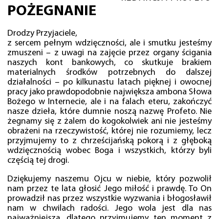
POŻEGNANIE
Drodzy Przyjaciele,
z sercem pełnym wdzięczności, ale i smutku jesteśmy
zmuszeni – z uwagi na zajęcie przez organy ścigania
naszych kont bankowych, co skutkuje brakiem
materialnych środków potrzebnych do dalszej
działalności – po kilkunastu latach pięknej i owocnej
pracy jako prawdopodobnie największa ambona Słowa
Bożego w Internecie, ale i na falach eteru, zakończyć
nasze dzieła, które dumnie noszą nazwę Profeto. Nie
żegnamy się z żalem do kogokolwiek ani nie jesteśmy
obrażeni na rzeczywistość, której nie rozumiemy, lecz
przyjmujemy to z chrześcijańską pokorą i z głęboką
wdzięcznością wobec Boga i wszystkich, którzy byli
częścią tej drogi.
Dziękujemy naszemu Ojcu w niebie, który pozwolił
nam przez te lata głosić Jego miłość i prawdę. To On
prowadził nas przez wszystkie wyzwania i błogosławił
nam w chwilach radości. Jego wola jest dla nas
najważniejsza, dlatego przyjmujemy ten moment z