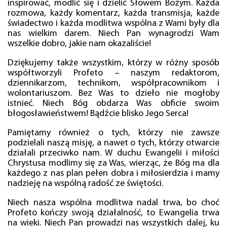
inspirować, modlić się i dzielić Słowem Bożym. Każda
rozmowa, każdy komentarz, każda transmisja, każde
świadectwo i każda modlitwa wspólna z Wami były dla
nas wielkim darem. Niech Pan wynagrodzi Wam
wszelkie dobro, jakie nam okazaliście!
Dziękujemy także wszystkim, którzy w różny sposób
współtworzyli Profeto – naszym redaktorom,
dziennikarzom, technikom, współpracownikom i
wolontariuszom. Bez Was to dzieło nie mogłoby
istnieć. Niech Bóg obdarza Was obficie swoim
błogosławieństwem! Bądźcie blisko Jego Serca!
Pamiętamy również o tych, którzy nie zawsze
podzielali naszą misję, a nawet o tych, którzy otwarcie
działali przeciwko nam. W duchu Ewangelii i miłości
Chrystusa modlimy się za Was, wierząc, że Bóg ma dla
każdego z nas plan pełen dobra i miłosierdzia i mamy
nadzieję na wspólną radość ze świętości.
Niech nasza wspólna modlitwa nadal trwa, bo choć
Profeto kończy swoją działalność, to Ewangelia trwa
na wieki. Niech Pan prowadzi nas wszystkich dalej, ku