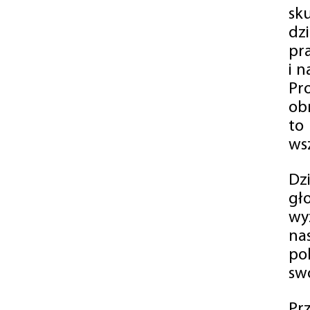
sk
dz
pr
i 
Pr
ob
to
wsz
Dz
gł
wy
na
po
swó
Pr