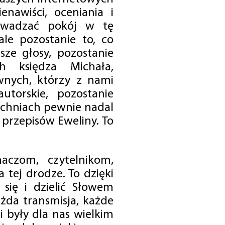
enawiści, oceniania i
rowadzać pokój w tę
 ale pozostanie to, co
sze głosy, pozostanie
h księdza Michała,
nych, którzy z nami
utorskie, pozostanie
chniach pewnie nadal
przepisów Eweliny. To
czom, czytelnikom,
 tej drodze. To dzięki
się i dzielić Słowem
da transmisja, każde
 były dla nas wielkim