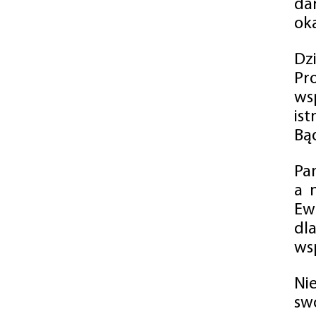
da
oka
Dz
Pr
ws
is
Bąd
Pa
a 
Ew
dl
wsp
Ni
sw