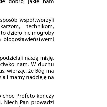
ie dobro, jakie nam
 sposób współtworzyli
karzom, technikom,
to dzieło nie mogłoby
im błogosławieństwem!
odzielali naszą misję,
rzeciwko nam. W duchu
as, wierząc, że Bóg ma
zia i mamy nadzieję na
o choć Profeto kończy
i. Niech Pan prowadzi