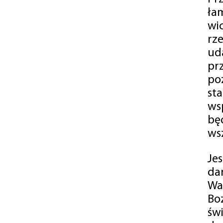
ła
wi
rz
ud
pr
po
st
ws
bę
ws
Je
da
Wa
Bo
św