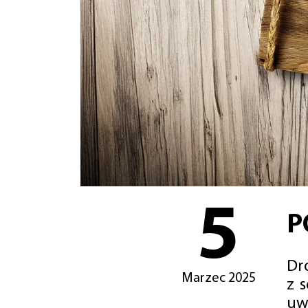
5
P
Dro
Marzec 2025
z 
uw