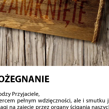
OŻEGNANIE
dzy Przyjaciele,
sercem pełnym wdzięczności, ale i smutku 
agi na zajęcie przez organy ścigania naszy