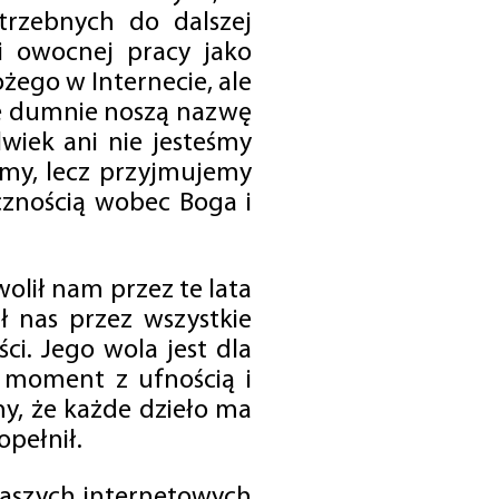
trzebnych do dalszej
 i owocnej pracy jako
ego w Internecie, ale
óre dumnie noszą nazwę
wiek ani nie jesteśmy
emy, lecz przyjmujemy
cznością wobec Boga i
olił nam przez te lata
ł nas przez wszystkie
i. Jego wola jest dla
 moment z ufnością i
my, że każde dzieło ma
opełnił.
 naszych internetowych