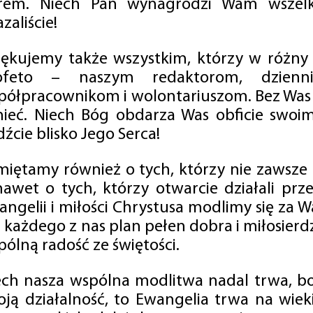
rem. Niech Pan wynagrodzi Wam wszelk
zaliście!
iękujemy także wszystkim, którzy w różny
ofeto – naszym redaktorom, dzienni
półpracownikom i wolontariuszom. Bez Was 
tnieć. Niech Bóg obdarza Was obficie swo
źcie blisko Jego Serca!
miętamy również o tych, którzy nie zawsze p
nawet o tych, którzy otwarcie działali p
angelii i miłości Chrystusa modlimy się za W
a każdego z nas plan pełen dobra i miłosierd
ólną radość ze świętości.
ech nasza wspólna modlitwa nadal trwa, b
oją działalność, to Ewangelia trwa na wiek