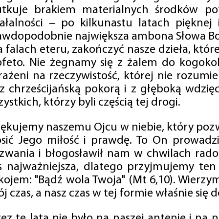
utkuje brakiem materialnych środków po
iałalności – po kilkunastu latach pięknej
awdopodobnie największa ambona Słowa Boż
na falach eteru, zakończyć nasze dzieła, kt
ofeto. Nie żegnamy się z żalem do kogokol
rażeni na rzeczywistość, której nie rozumi
 z chrześcijańską pokorą i z głęboką wdzię
ystkich, którzy byli częścią tej drogi.
iękujemy naszemu Ojcu w niebie, który pozw
osić Jego miłość i prawdę. To On prowadzi
zwania i błogosławił nam w chwilach radośc
s najważniejsza, dlatego przyjmujemy ten
kojem: "Bądź wola Twoja" (Mt 6,10). Wierzy
j czas, a nasz czas w tej formie właśnie się d
zez te lata nie było na naszej antenie i na