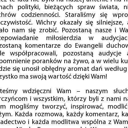
mach polityki, bieżących spraw świata, ni
chrów codzienności. Staraliśmy się wp
eczywistość. Wichry okazały się silniejsze,
ało nam się zrobić. Pozostaną nasze i Wa
zepowiadanie miłosierdzia w audycjac
zostaną komentarze do Ewangelii duchow
ale współpracowali, pozostaną audycje a
pomnienie poranków na żywo, a w wielu ku
dzie się unosił obłędny aromat dań według 
zystko ma swoją wartość dzięki Wam!
steśmy wdzięczni Wam – naszym słucha
rczyńcom i wszystkim, którzy byli z nami na
m mogliśmy tworzyć, inspirować, modlić 
żym. Każda rozmowa, każdy komentarz, każ
iadectwo i każda modlitwa wspólna z Wami