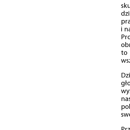
sk
dz
pr
i 
Pr
ob
to
wsz
Dz
gł
wy
na
po
swó
Pr