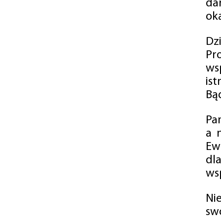
da
oka
Dz
Pr
ws
is
Bąd
Pa
a 
Ew
dl
wsp
Ni
sw