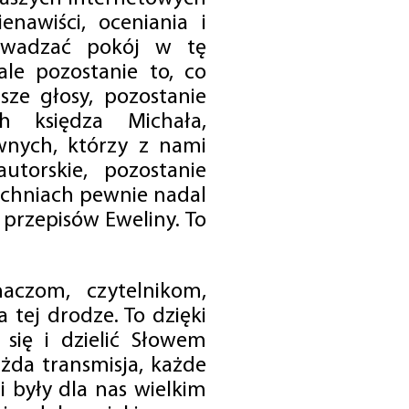
enawiści, oceniania i
rowadzać pokój w tę
 ale pozostanie to, co
sze głosy, pozostanie
h księdza Michała,
nych, którzy z nami
utorskie, pozostanie
chniach pewnie nadal
przepisów Eweliny. To
czom, czytelnikom,
 tej drodze. To dzięki
się i dzielić Słowem
da transmisja, każde
 były dla nas wielkim