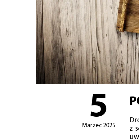
5
P
Dro
Marzec 2025
z 
uw