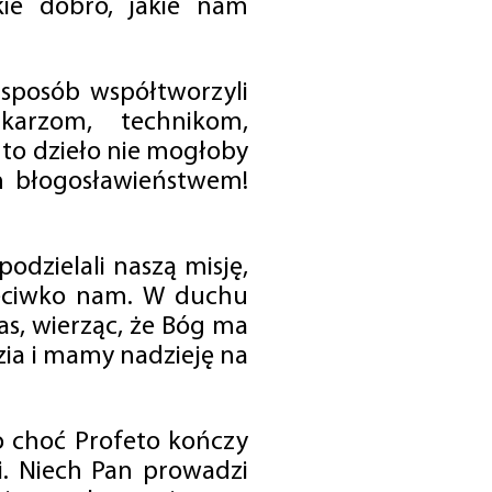
ie dobro, jakie nam
 sposób współtworzyli
karzom, technikom,
to dzieło nie mogłoby
im błogosławieństwem!
odzielali naszą misję,
rzeciwko nam. W duchu
as, wierząc, że Bóg ma
zia i mamy nadzieję na
o choć Profeto kończy
i. Niech Pan prowadzi