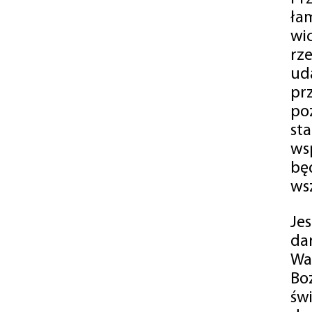
ła
wi
rz
ud
pr
po
st
ws
bę
ws
Je
da
Wa
Bo
św