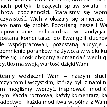
mach polityki, bieżących spraw świata, ni
chrów codzienności. Staraliśmy się wp
eczywistość. Wichry okazały się silniejsze,
ało nam się zrobić. Pozostaną nasze i Wa
zepowiadanie miłosierdzia w audycjac
zostaną komentarze do Ewangelii duchow
ale współpracowali, pozostaną audycje a
pomnienie poranków na żywo, a w wielu ku
dzie się unosił obłędny aromat dań według 
zystko ma swoją wartość dzięki Wam!
steśmy wdzięczni Wam – naszym słucha
rczyńcom i wszystkim, którzy byli z nami na
m mogliśmy tworzyć, inspirować, modlić 
żym. Każda rozmowa, każdy komentarz, każ
iadectwo i każda modlitwa wspólna z Wami