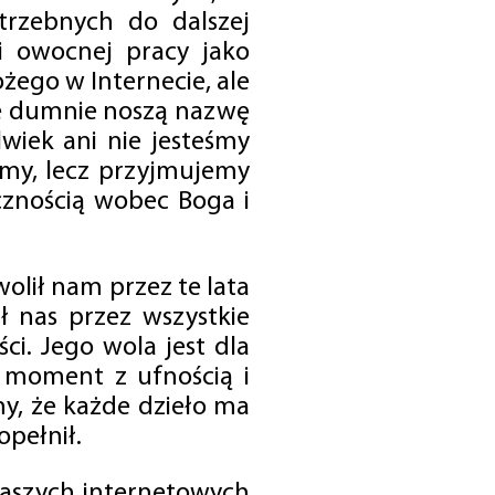
trzebnych do dalszej
 i owocnej pracy jako
ego w Internecie, ale
óre dumnie noszą nazwę
wiek ani nie jesteśmy
emy, lecz przyjmujemy
cznością wobec Boga i
olił nam przez te lata
ł nas przez wszystkie
i. Jego wola jest dla
 moment z ufnością i
my, że każde dzieło ma
opełnił.
 naszych internetowych