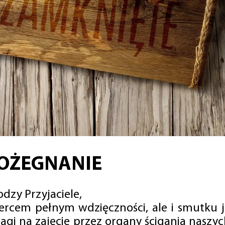
OŻEGNANIE
dzy Przyjaciele,
sercem pełnym wdzięczności, ale i smutku 
agi na zajęcie przez organy ścigania naszy