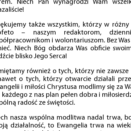
rem. Niech Pan wynagrodzi Wam wszelk
zaliście!
iękujemy także wszystkim, którzy w różny
ofeto – naszym redaktorom, dzienni
półpracownikom i wolontariuszom. Bez Was 
tnieć. Niech Bóg obdarza Was obficie swo
źcie blisko Jego Serca!
miętamy również o tych, którzy nie zawsze p
nawet o tych, którzy otwarcie działali p
angelii i miłości Chrystusa modlimy się za W
a każdego z nas plan pełen dobra i miłosierd
ólną radość ze świętości.
ech nasza wspólna modlitwa nadal trwa, b
oją działalność, to Ewangelia trwa na wiek