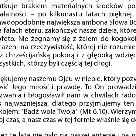
utkuje brakiem materialnych środków po
iałalności – po kilkunastu latach pięknej
awdopodobnie największa ambona Słowa Boż
na falach eteru, zakończyć nasze dzieła, kt
ofeto. Nie żegnamy się z żalem do kogokol
rażeni na rzeczywistość, której nie rozumi
 z chrześcijańską pokorą i z głęboką wdzię
ystkich, którzy byli częścią tej drogi.
iękujemy naszemu Ojcu w niebie, który pozw
osić Jego miłość i prawdę. To On prowadzi
zwania i błogosławił nam w chwilach radośc
s najważniejsza, dlatego przyjmujemy ten
kojem: "Bądź wola Twoja" (Mt 6,10). Wierzy
j czas, a nasz czas w tej formie właśnie się d
zez te lata nie było na naszej antenie i na