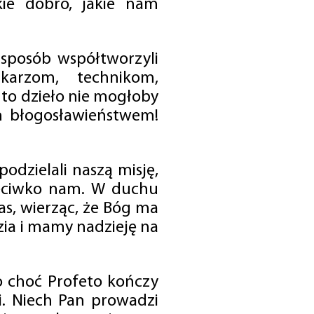
ie dobro, jakie nam
 sposób współtworzyli
karzom, technikom,
to dzieło nie mogłoby
im błogosławieństwem!
odzielali naszą misję,
rzeciwko nam. W duchu
as, wierząc, że Bóg ma
zia i mamy nadzieję na
o choć Profeto kończy
i. Niech Pan prowadzi