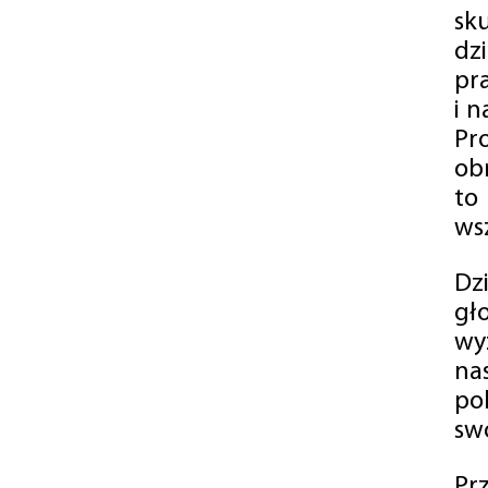
sk
dz
pr
i 
Pr
ob
to
wsz
Dz
gł
wy
na
po
swó
Pr