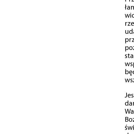
ła
wi
rz
ud
pr
po
st
ws
bę
ws
Je
da
Wa
Bo
św