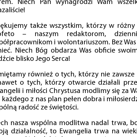
rem. Niech Pan wynagrodzi Wam wszelk
zaliście!
iękujemy także wszystkim, którzy w różny
ofeto – naszym redaktorom, dzienni
półpracownikom i wolontariuszom. Bez Was 
tnieć. Niech Bóg obdarza Was obficie swo
źcie blisko Jego Serca!
miętamy również o tych, którzy nie zawsze p
nawet o tych, którzy otwarcie działali p
angelii i miłości Chrystusa modlimy się za W
a każdego z nas plan pełen dobra i miłosierd
ólną radość ze świętości.
ech nasza wspólna modlitwa nadal trwa, b
oją działalność, to Ewangelia trwa na wiek