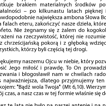
utkuje brakiem materialnych środków po
iałalności – po kilkunastu latach pięknej
awdopodobnie największa ambona Słowa Boż
na falach eteru, zakończyć nasze dzieła, kt
ofeto. Nie żegnamy się z żalem do kogokol
rażeni na rzeczywistość, której nie rozumi
 z chrześcijańską pokorą i z głęboką wdzię
ystkich, którzy byli częścią tej drogi.
iękujemy naszemu Ojcu w niebie, który pozw
osić Jego miłość i prawdę. To On prowadzi
zwania i błogosławił nam w chwilach radośc
s najważniejsza, dlatego przyjmujemy ten
kojem: "Bądź wola Twoja" (Mt 6,10). Wierzy
j czas, a nasz czas w tej formie właśnie się d
zez te lata nie było na naszej antenie i na