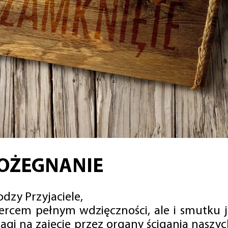
OŻEGNANIE
dzy Przyjaciele,
sercem pełnym wdzięczności, ale i smutku 
agi na zajęcie przez organy ścigania naszy