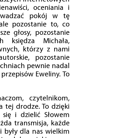
enawiści, oceniania i
rowadzać pokój w tę
 ale pozostanie to, co
sze głosy, pozostanie
h księdza Michała,
nych, którzy z nami
utorskie, pozostanie
chniach pewnie nadal
przepisów Eweliny. To
czom, czytelnikom,
 tej drodze. To dzięki
się i dzielić Słowem
da transmisja, każde
 były dla nas wielkim