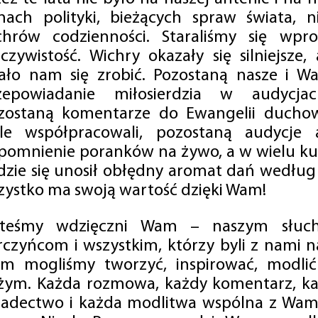
mach polityki, bieżących spraw świata, ni
chrów codzienności. Staraliśmy się wp
eczywistość. Wichry okazały się silniejsze,
ało nam się zrobić. Pozostaną nasze i Wa
zepowiadanie miłosierdzia w audycjac
zostaną komentarze do Ewangelii duchow
ale współpracowali, pozostaną audycje a
pomnienie poranków na żywo, a w wielu ku
dzie się unosił obłędny aromat dań według 
zystko ma swoją wartość dzięki Wam!
steśmy wdzięczni Wam – naszym słucha
rczyńcom i wszystkim, którzy byli z nami na
m mogliśmy tworzyć, inspirować, modlić 
żym. Każda rozmowa, każdy komentarz, każ
iadectwo i każda modlitwa wspólna z Wami