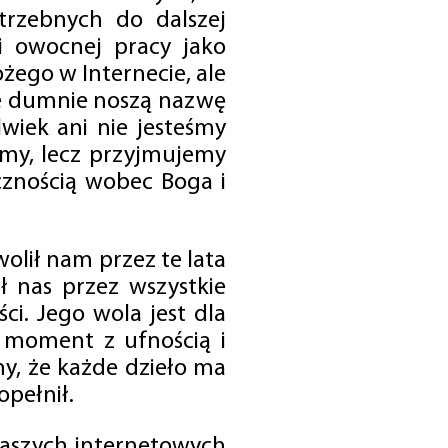
trzebnych do dalszej
 i owocnej pracy jako
ego w Internecie, ale
óre dumnie noszą nazwę
wiek ani nie jesteśmy
emy, lecz przyjmujemy
cznością wobec Boga i
olił nam przez te lata
ł nas przez wszystkie
i. Jego wola jest dla
 moment z ufnością i
my, że każde dzieło ma
opełnił.
 naszych internetowych