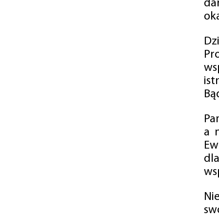
da
oka
Dz
Pr
ws
is
Bąd
Pa
a 
Ew
dl
wsp
Ni
sw