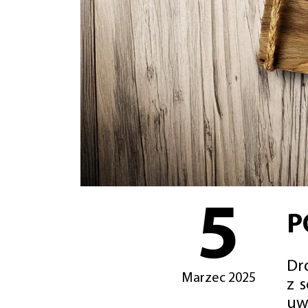
5
P
Dro
Marzec 2025
z 
uw