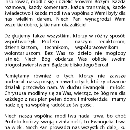
inspirować, modlić się i dzielić Słowem Bożym. Każda
rozmowa, każdy komentarz, każda transmisja, każde
świadectwo i każda modlitwa wspólna z Wami były dla
nas wielkim darem. Niech Pan wynagrodzi Wam
wszelkie dobro, jakie nam okazaliście!
Dziękujemy także wszystkim, którzy w różny sposób
współtworzyli Profeto – naszym redaktorom,
dziennikarzom, technikom, współpracownikom i
wolontariuszom. Bez Was to dzieło nie mogłoby
istnieć. Niech Bóg obdarza Was obficie swoim
błogosławieństwem! Bądźcie blisko Jego Serca!
Pamiętamy również o tych, którzy nie zawsze
podzielali naszą misję, a nawet o tych, którzy otwarcie
działali przeciwko nam. W duchu Ewangelii i miłości
Chrystusa modlimy się za Was, wierząc, że Bóg ma dla
każdego z nas plan pełen dobra i miłosierdzia i mamy
nadzieję na wspólną radość ze świętości.
Niech nasza wspólna modlitwa nadal trwa, bo choć
Profeto kończy swoją działalność, to Ewangelia trwa
na wieki. Niech Pan prowadzi nas wszystkich dalej, ku