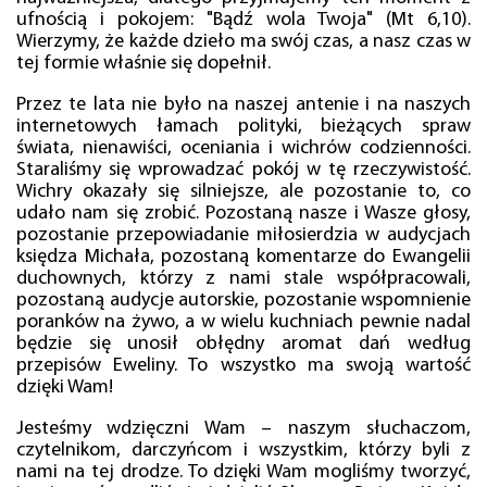
ufnością i pokojem: "Bądź wola Twoja" (Mt 6,10).
Wierzymy, że każde dzieło ma swój czas, a nasz czas w
tej formie właśnie się dopełnił.
Przez te lata nie było na naszej antenie i na naszych
internetowych łamach polityki, bieżących spraw
świata, nienawiści, oceniania i wichrów codzienności.
Staraliśmy się wprowadzać pokój w tę rzeczywistość.
Wichry okazały się silniejsze, ale pozostanie to, co
udało nam się zrobić. Pozostaną nasze i Wasze głosy,
pozostanie przepowiadanie miłosierdzia w audycjach
księdza Michała, pozostaną komentarze do Ewangelii
duchownych, którzy z nami stale współpracowali,
pozostaną audycje autorskie, pozostanie wspomnienie
poranków na żywo, a w wielu kuchniach pewnie nadal
będzie się unosił obłędny aromat dań według
przepisów Eweliny. To wszystko ma swoją wartość
dzięki Wam!
Jesteśmy wdzięczni Wam – naszym słuchaczom,
czytelnikom, darczyńcom i wszystkim, którzy byli z
nami na tej drodze. To dzięki Wam mogliśmy tworzyć,