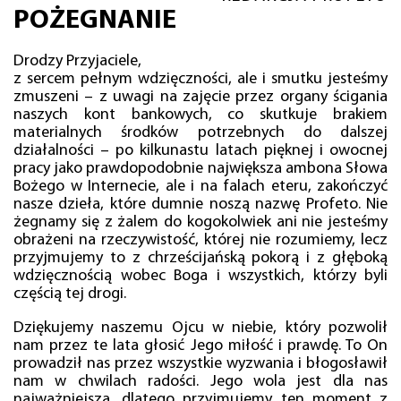
POŻEGNANIE
Drodzy Przyjaciele,
z sercem pełnym wdzięczności, ale i smutku jesteśmy
zmuszeni – z uwagi na zajęcie przez organy ścigania
naszych kont bankowych, co skutkuje brakiem
materialnych środków potrzebnych do dalszej
działalności – po kilkunastu latach pięknej i owocnej
pracy jako prawdopodobnie największa ambona Słowa
Bożego w Internecie, ale i na falach eteru, zakończyć
nasze dzieła, które dumnie noszą nazwę Profeto. Nie
żegnamy się z żalem do kogokolwiek ani nie jesteśmy
obrażeni na rzeczywistość, której nie rozumiemy, lecz
przyjmujemy to z chrześcijańską pokorą i z głęboką
wdzięcznością wobec Boga i wszystkich, którzy byli
częścią tej drogi.
Dziękujemy naszemu Ojcu w niebie, który pozwolił
nam przez te lata głosić Jego miłość i prawdę. To On
prowadził nas przez wszystkie wyzwania i błogosławił
nam w chwilach radości. Jego wola jest dla nas
najważniejsza, dlatego przyjmujemy ten moment z