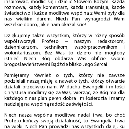
inspirować, modlić się i dzielić Słowem Bożym. Każda
rozmowa, każdy komentarz, każda transmisja, każde
świadectwo i każda modlitwa wspólna z Wami były dla
nas wielkim darem. Niech Pan wynagrodzi Wam
wszelkie dobro, jakie nam okazaliście!
Dziękujemy także wszystkim, którzy w różny sposób
współtworzyli Profeto – naszym redaktorom,
dziennikarzom, technikom, współpracownikom i
wolontariuszom. Bez Was to dzieło nie mogłoby
istnieć. Niech Bóg obdarza Was obficie swoim
błogosławieństwem! Bądźcie blisko Jego Serca!
Pamiętamy również o tych, którzy nie zawsze
podzielali naszą misję, a nawet o tych, którzy otwarcie
działali przeciwko nam. W duchu Ewangelii i miłości
Chrystusa modlimy się za Was, wierząc, że Bóg ma dla
każdego z nas plan pełen dobra i miłosierdzia i mamy
nadzieję na wspólną radość ze świętości.
Niech nasza wspólna modlitwa nadal trwa, bo choć
Profeto kończy swoją działalność, to Ewangelia trwa
na wieki. Niech Pan prowadzi nas wszystkich dalej, ku