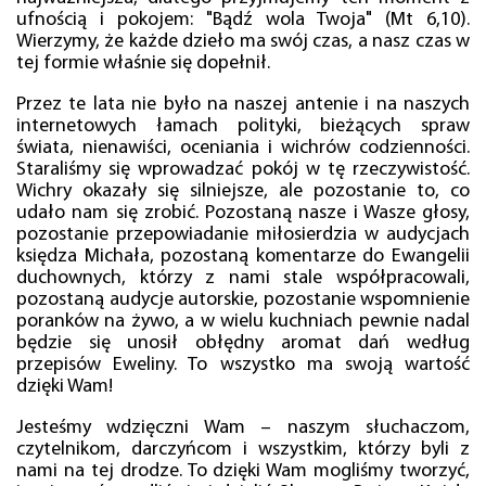
ufnością i pokojem: "Bądź wola Twoja" (Mt 6,10).
Wierzymy, że każde dzieło ma swój czas, a nasz czas w
tej formie właśnie się dopełnił.
Przez te lata nie było na naszej antenie i na naszych
internetowych łamach polityki, bieżących spraw
świata, nienawiści, oceniania i wichrów codzienności.
Staraliśmy się wprowadzać pokój w tę rzeczywistość.
Wichry okazały się silniejsze, ale pozostanie to, co
udało nam się zrobić. Pozostaną nasze i Wasze głosy,
pozostanie przepowiadanie miłosierdzia w audycjach
księdza Michała, pozostaną komentarze do Ewangelii
duchownych, którzy z nami stale współpracowali,
pozostaną audycje autorskie, pozostanie wspomnienie
poranków na żywo, a w wielu kuchniach pewnie nadal
będzie się unosił obłędny aromat dań według
przepisów Eweliny. To wszystko ma swoją wartość
dzięki Wam!
Jesteśmy wdzięczni Wam – naszym słuchaczom,
czytelnikom, darczyńcom i wszystkim, którzy byli z
nami na tej drodze. To dzięki Wam mogliśmy tworzyć,