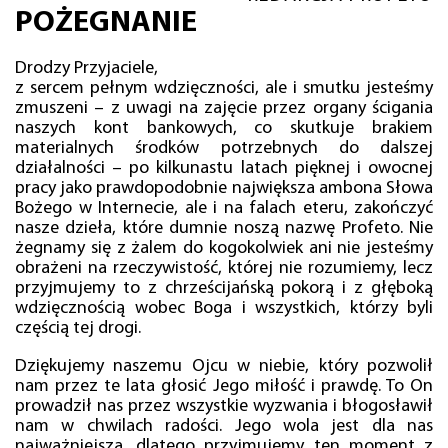
POŻEGNANIE
Drodzy Przyjaciele,
z sercem pełnym wdzięczności, ale i smutku jesteśmy
zmuszeni – z uwagi na zajęcie przez organy ścigania
naszych kont bankowych, co skutkuje brakiem
materialnych środków potrzebnych do dalszej
działalności – po kilkunastu latach pięknej i owocnej
pracy jako prawdopodobnie największa ambona Słowa
Bożego w Internecie, ale i na falach eteru, zakończyć
nasze dzieła, które dumnie noszą nazwę Profeto. Nie
żegnamy się z żalem do kogokolwiek ani nie jesteśmy
obrażeni na rzeczywistość, której nie rozumiemy, lecz
przyjmujemy to z chrześcijańską pokorą i z głęboką
wdzięcznością wobec Boga i wszystkich, którzy byli
częścią tej drogi.
Dziękujemy naszemu Ojcu w niebie, który pozwolił
nam przez te lata głosić Jego miłość i prawdę. To On
prowadził nas przez wszystkie wyzwania i błogosławił
nam w chwilach radości. Jego wola jest dla nas
najważniejsza, dlatego przyjmujemy ten moment z