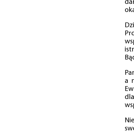
da
oka
Dz
Pr
ws
is
Bąd
Pa
a 
Ew
dl
wsp
Ni
sw