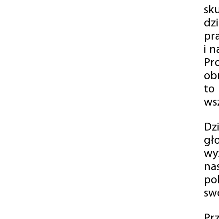
sk
dz
pr
i 
Pr
ob
to
wsz
Dz
gł
wy
na
po
swó
Pr