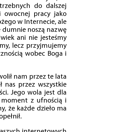
trzebnych do dalszej
 i owocnej pracy jako
ego w Internecie, ale
óre dumnie noszą nazwę
wiek ani nie jesteśmy
emy, lecz przyjmujemy
cznością wobec Boga i
olił nam przez te lata
ł nas przez wszystkie
i. Jego wola jest dla
 moment z ufnością i
my, że każde dzieło ma
opełnił.
 naszych internetowych