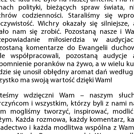
mach polityki, bieżących spraw świata, ni
chrów codzienności. Staraliśmy się wp
eczywistość. Wichry okazały się silniejsze,
ało nam się zrobić. Pozostaną nasze i Wa
zepowiadanie miłosierdzia w audycjac
zostaną komentarze do Ewangelii duchow
ale współpracowali, pozostaną audycje a
pomnienie poranków na żywo, a w wielu ku
dzie się unosił obłędny aromat dań według 
zystko ma swoją wartość dzięki Wam!
steśmy wdzięczni Wam – naszym słucha
rczyńcom i wszystkim, którzy byli z nami na
m mogliśmy tworzyć, inspirować, modlić 
żym. Każda rozmowa, każdy komentarz, każ
iadectwo i każda modlitwa wspólna z Wami