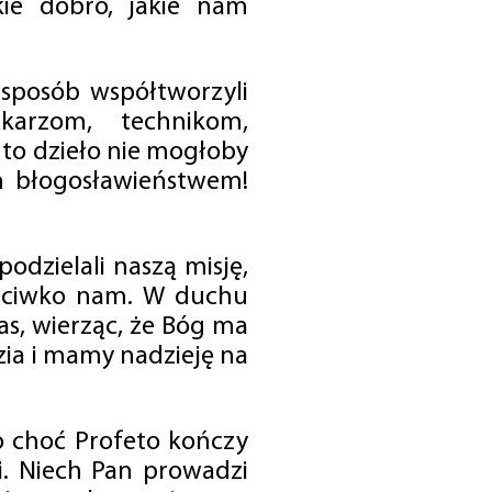
ie dobro, jakie nam
 sposób współtworzyli
karzom, technikom,
to dzieło nie mogłoby
im błogosławieństwem!
odzielali naszą misję,
rzeciwko nam. W duchu
as, wierząc, że Bóg ma
zia i mamy nadzieję na
o choć Profeto kończy
i. Niech Pan prowadzi