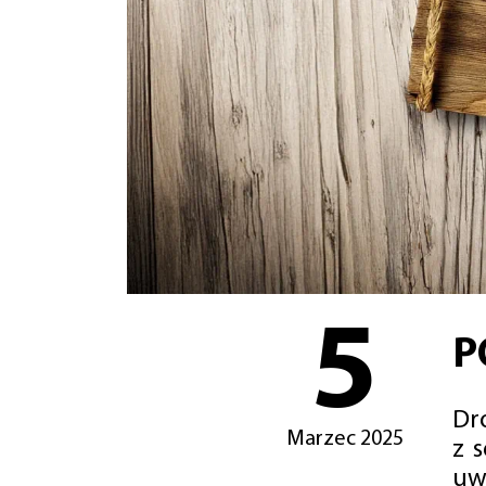
5
P
Dro
Marzec 2025
z 
uw