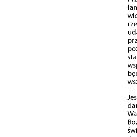
ła
wi
rz
ud
pr
po
st
ws
bę
ws
Je
da
Wa
Bo
św