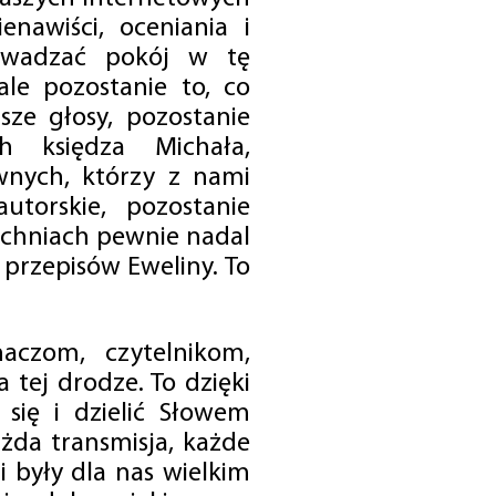
enawiści, oceniania i
rowadzać pokój w tę
 ale pozostanie to, co
sze głosy, pozostanie
h księdza Michała,
nych, którzy z nami
utorskie, pozostanie
chniach pewnie nadal
przepisów Eweliny. To
czom, czytelnikom,
 tej drodze. To dzięki
się i dzielić Słowem
da transmisja, każde
 były dla nas wielkim