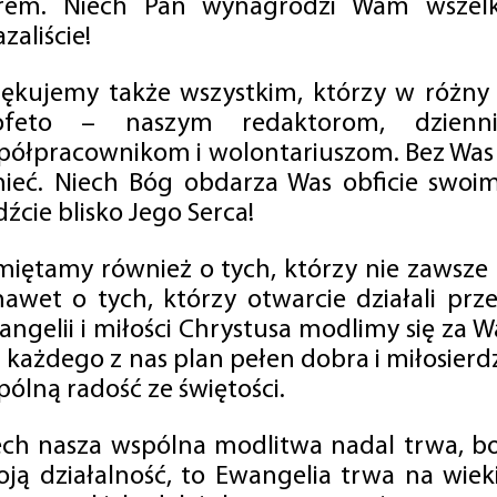
rem. Niech Pan wynagrodzi Wam wszelk
zaliście!
iękujemy także wszystkim, którzy w różny
ofeto – naszym redaktorom, dzienni
półpracownikom i wolontariuszom. Bez Was 
tnieć. Niech Bóg obdarza Was obficie swo
źcie blisko Jego Serca!
miętamy również o tych, którzy nie zawsze p
nawet o tych, którzy otwarcie działali p
angelii i miłości Chrystusa modlimy się za W
a każdego z nas plan pełen dobra i miłosierd
ólną radość ze świętości.
ech nasza wspólna modlitwa nadal trwa, b
oją działalność, to Ewangelia trwa na wiek