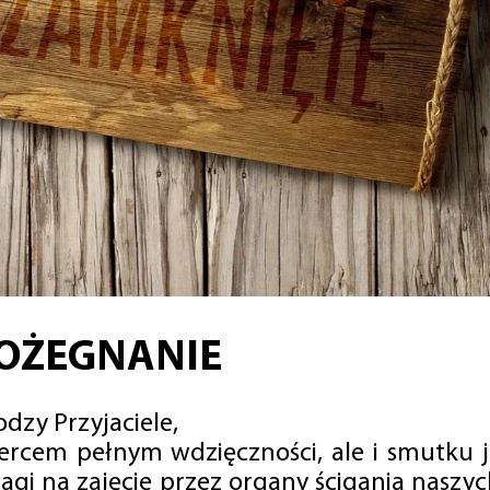
OŻEGNANIE
dzy Przyjaciele,
sercem pełnym wdzięczności, ale i smutku 
agi na zajęcie przez organy ścigania naszy