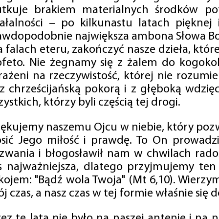
utkuje brakiem materialnych środków po
iałalności – po kilkunastu latach pięknej
awdopodobnie największa ambona Słowa Boż
na falach eteru, zakończyć nasze dzieła, kt
ofeto. Nie żegnamy się z żalem do kogokol
rażeni na rzeczywistość, której nie rozumi
 z chrześcijańską pokorą i z głęboką wdzię
ystkich, którzy byli częścią tej drogi.
iękujemy naszemu Ojcu w niebie, który pozw
osić Jego miłość i prawdę. To On prowadzi
zwania i błogosławił nam w chwilach radośc
s najważniejsza, dlatego przyjmujemy ten
kojem: "Bądź wola Twoja" (Mt 6,10). Wierzy
j czas, a nasz czas w tej formie właśnie się d
zez te lata nie było na naszej antenie i na