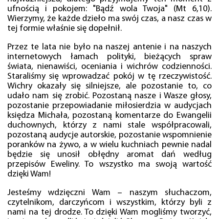
ufnością i pokojem: "Bądź wola Twoja" (Mt 6,10).
Wierzymy, że każde dzieło ma swój czas, a nasz czas w
tej formie właśnie się dopełnił.
Przez te lata nie było na naszej antenie i na naszych
internetowych łamach polityki, bieżących spraw
świata, nienawiści, oceniania i wichrów codzienności.
Staraliśmy się wprowadzać pokój w tę rzeczywistość.
Wichry okazały się silniejsze, ale pozostanie to, co
udało nam się zrobić. Pozostaną nasze i Wasze głosy,
pozostanie przepowiadanie miłosierdzia w audycjach
księdza Michała, pozostaną komentarze do Ewangelii
duchownych, którzy z nami stale współpracowali,
pozostaną audycje autorskie, pozostanie wspomnienie
poranków na żywo, a w wielu kuchniach pewnie nadal
będzie się unosił obłędny aromat dań według
przepisów Eweliny. To wszystko ma swoją wartość
dzięki Wam!
Jesteśmy wdzięczni Wam – naszym słuchaczom,
czytelnikom, darczyńcom i wszystkim, którzy byli z
nami na tej drodze. To dzięki Wam mogliśmy tworzyć,