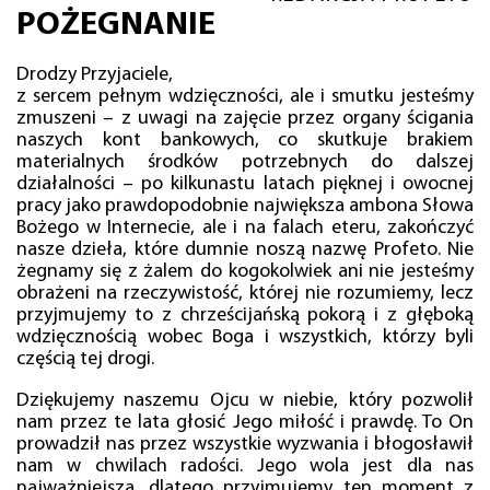
POŻEGNANIE
Drodzy Przyjaciele,
z sercem pełnym wdzięczności, ale i smutku jesteśmy
zmuszeni – z uwagi na zajęcie przez organy ścigania
naszych kont bankowych, co skutkuje brakiem
materialnych środków potrzebnych do dalszej
działalności – po kilkunastu latach pięknej i owocnej
pracy jako prawdopodobnie największa ambona Słowa
Bożego w Internecie, ale i na falach eteru, zakończyć
nasze dzieła, które dumnie noszą nazwę Profeto. Nie
żegnamy się z żalem do kogokolwiek ani nie jesteśmy
obrażeni na rzeczywistość, której nie rozumiemy, lecz
przyjmujemy to z chrześcijańską pokorą i z głęboką
wdzięcznością wobec Boga i wszystkich, którzy byli
częścią tej drogi.
Dziękujemy naszemu Ojcu w niebie, który pozwolił
nam przez te lata głosić Jego miłość i prawdę. To On
prowadził nas przez wszystkie wyzwania i błogosławił
nam w chwilach radości. Jego wola jest dla nas
najważniejsza, dlatego przyjmujemy ten moment z