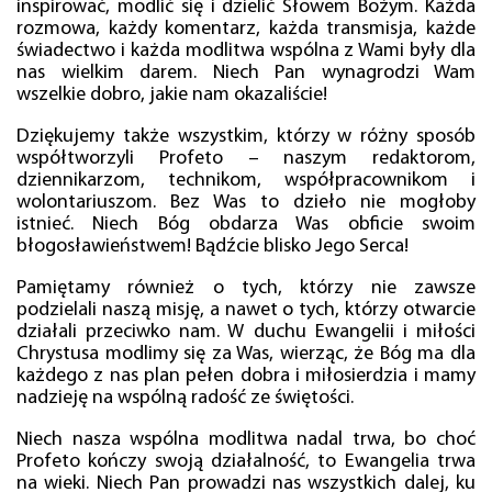
inspirować, modlić się i dzielić Słowem Bożym. Każda
rozmowa, każdy komentarz, każda transmisja, każde
świadectwo i każda modlitwa wspólna z Wami były dla
nas wielkim darem. Niech Pan wynagrodzi Wam
wszelkie dobro, jakie nam okazaliście!
Dziękujemy także wszystkim, którzy w różny sposób
współtworzyli Profeto – naszym redaktorom,
dziennikarzom, technikom, współpracownikom i
wolontariuszom. Bez Was to dzieło nie mogłoby
istnieć. Niech Bóg obdarza Was obficie swoim
błogosławieństwem! Bądźcie blisko Jego Serca!
Pamiętamy również o tych, którzy nie zawsze
podzielali naszą misję, a nawet o tych, którzy otwarcie
działali przeciwko nam. W duchu Ewangelii i miłości
Chrystusa modlimy się za Was, wierząc, że Bóg ma dla
każdego z nas plan pełen dobra i miłosierdzia i mamy
nadzieję na wspólną radość ze świętości.
Niech nasza wspólna modlitwa nadal trwa, bo choć
Profeto kończy swoją działalność, to Ewangelia trwa
na wieki. Niech Pan prowadzi nas wszystkich dalej, ku