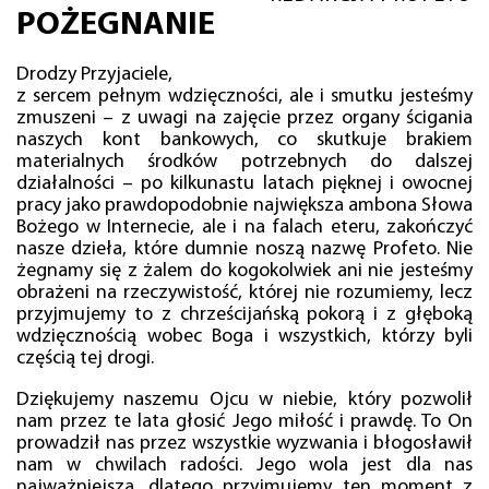
POŻEGNANIE
Drodzy Przyjaciele,
z sercem pełnym wdzięczności, ale i smutku jesteśmy
zmuszeni – z uwagi na zajęcie przez organy ścigania
naszych kont bankowych, co skutkuje brakiem
materialnych środków potrzebnych do dalszej
działalności – po kilkunastu latach pięknej i owocnej
pracy jako prawdopodobnie największa ambona Słowa
Bożego w Internecie, ale i na falach eteru, zakończyć
nasze dzieła, które dumnie noszą nazwę Profeto. Nie
żegnamy się z żalem do kogokolwiek ani nie jesteśmy
obrażeni na rzeczywistość, której nie rozumiemy, lecz
przyjmujemy to z chrześcijańską pokorą i z głęboką
wdzięcznością wobec Boga i wszystkich, którzy byli
częścią tej drogi.
Dziękujemy naszemu Ojcu w niebie, który pozwolił
nam przez te lata głosić Jego miłość i prawdę. To On
prowadził nas przez wszystkie wyzwania i błogosławił
nam w chwilach radości. Jego wola jest dla nas
najważniejsza, dlatego przyjmujemy ten moment z