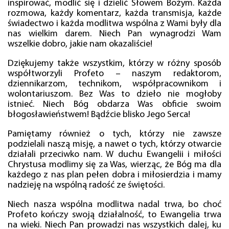
inspirować, modlić się i dzielić Słowem Bożym. Każda
rozmowa, każdy komentarz, każda transmisja, każde
świadectwo i każda modlitwa wspólna z Wami były dla
nas wielkim darem. Niech Pan wynagrodzi Wam
wszelkie dobro, jakie nam okazaliście!
Dziękujemy także wszystkim, którzy w różny sposób
współtworzyli Profeto – naszym redaktorom,
dziennikarzom, technikom, współpracownikom i
wolontariuszom. Bez Was to dzieło nie mogłoby
istnieć. Niech Bóg obdarza Was obficie swoim
błogosławieństwem! Bądźcie blisko Jego Serca!
Pamiętamy również o tych, którzy nie zawsze
podzielali naszą misję, a nawet o tych, którzy otwarcie
działali przeciwko nam. W duchu Ewangelii i miłości
Chrystusa modlimy się za Was, wierząc, że Bóg ma dla
każdego z nas plan pełen dobra i miłosierdzia i mamy
nadzieję na wspólną radość ze świętości.
Niech nasza wspólna modlitwa nadal trwa, bo choć
Profeto kończy swoją działalność, to Ewangelia trwa
na wieki. Niech Pan prowadzi nas wszystkich dalej, ku