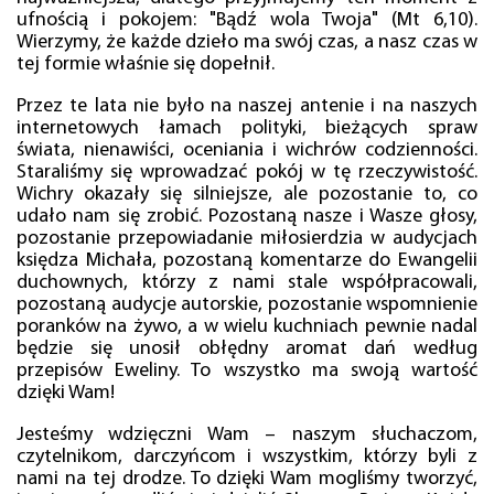
ufnością i pokojem: "Bądź wola Twoja" (Mt 6,10).
Wierzymy, że każde dzieło ma swój czas, a nasz czas w
tej formie właśnie się dopełnił.
Przez te lata nie było na naszej antenie i na naszych
internetowych łamach polityki, bieżących spraw
świata, nienawiści, oceniania i wichrów codzienności.
Staraliśmy się wprowadzać pokój w tę rzeczywistość.
Wichry okazały się silniejsze, ale pozostanie to, co
udało nam się zrobić. Pozostaną nasze i Wasze głosy,
pozostanie przepowiadanie miłosierdzia w audycjach
księdza Michała, pozostaną komentarze do Ewangelii
duchownych, którzy z nami stale współpracowali,
pozostaną audycje autorskie, pozostanie wspomnienie
poranków na żywo, a w wielu kuchniach pewnie nadal
będzie się unosił obłędny aromat dań według
przepisów Eweliny. To wszystko ma swoją wartość
dzięki Wam!
Jesteśmy wdzięczni Wam – naszym słuchaczom,
czytelnikom, darczyńcom i wszystkim, którzy byli z
nami na tej drodze. To dzięki Wam mogliśmy tworzyć,