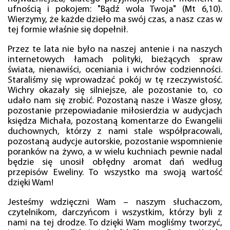
ufnością i pokojem: "Bądź wola Twoja" (Mt 6,10).
Wierzymy, że każde dzieło ma swój czas, a nasz czas w
tej formie właśnie się dopełnił.
Przez te lata nie było na naszej antenie i na naszych
internetowych łamach polityki, bieżących spraw
świata, nienawiści, oceniania i wichrów codzienności.
Staraliśmy się wprowadzać pokój w tę rzeczywistość.
Wichry okazały się silniejsze, ale pozostanie to, co
udało nam się zrobić. Pozostaną nasze i Wasze głosy,
pozostanie przepowiadanie miłosierdzia w audycjach
księdza Michała, pozostaną komentarze do Ewangelii
duchownych, którzy z nami stale współpracowali,
pozostaną audycje autorskie, pozostanie wspomnienie
poranków na żywo, a w wielu kuchniach pewnie nadal
będzie się unosił obłędny aromat dań według
przepisów Eweliny. To wszystko ma swoją wartość
dzięki Wam!
Jesteśmy wdzięczni Wam – naszym słuchaczom,
czytelnikom, darczyńcom i wszystkim, którzy byli z
nami na tej drodze. To dzięki Wam mogliśmy tworzyć,