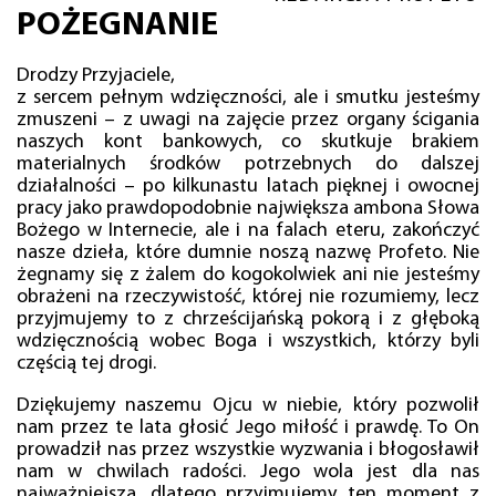
POŻEGNANIE
Drodzy Przyjaciele,
z sercem pełnym wdzięczności, ale i smutku jesteśmy
zmuszeni – z uwagi na zajęcie przez organy ścigania
naszych kont bankowych, co skutkuje brakiem
materialnych środków potrzebnych do dalszej
działalności – po kilkunastu latach pięknej i owocnej
pracy jako prawdopodobnie największa ambona Słowa
Bożego w Internecie, ale i na falach eteru, zakończyć
nasze dzieła, które dumnie noszą nazwę Profeto. Nie
żegnamy się z żalem do kogokolwiek ani nie jesteśmy
obrażeni na rzeczywistość, której nie rozumiemy, lecz
przyjmujemy to z chrześcijańską pokorą i z głęboką
wdzięcznością wobec Boga i wszystkich, którzy byli
częścią tej drogi.
Dziękujemy naszemu Ojcu w niebie, który pozwolił
nam przez te lata głosić Jego miłość i prawdę. To On
prowadził nas przez wszystkie wyzwania i błogosławił
nam w chwilach radości. Jego wola jest dla nas
najważniejsza, dlatego przyjmujemy ten moment z