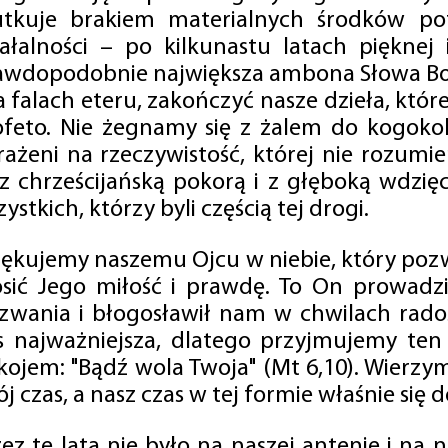
utkuje brakiem materialnych środków po
iałalności – po kilkunastu latach pięknej
awdopodobnie największa ambona Słowa Boż
na falach eteru, zakończyć nasze dzieła, kt
ofeto. Nie żegnamy się z żalem do kogokol
rażeni na rzeczywistość, której nie rozumi
 z chrześcijańską pokorą i z głęboką wdzię
ystkich, którzy byli częścią tej drogi.
iękujemy naszemu Ojcu w niebie, który pozw
osić Jego miłość i prawdę. To On prowadzi
zwania i błogosławił nam w chwilach radośc
s najważniejsza, dlatego przyjmujemy ten
kojem: "Bądź wola Twoja" (Mt 6,10). Wierzy
j czas, a nasz czas w tej formie właśnie się d
zez te lata nie było na naszej antenie i na