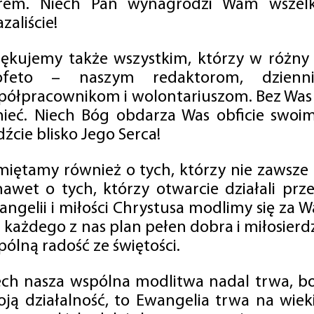
rem. Niech Pan wynagrodzi Wam wszelk
zaliście!
iękujemy także wszystkim, którzy w różny
ofeto – naszym redaktorom, dzienni
półpracownikom i wolontariuszom. Bez Was 
tnieć. Niech Bóg obdarza Was obficie swo
źcie blisko Jego Serca!
miętamy również o tych, którzy nie zawsze p
nawet o tych, którzy otwarcie działali p
angelii i miłości Chrystusa modlimy się za W
a każdego z nas plan pełen dobra i miłosierd
ólną radość ze świętości.
ech nasza wspólna modlitwa nadal trwa, b
oją działalność, to Ewangelia trwa na wiek