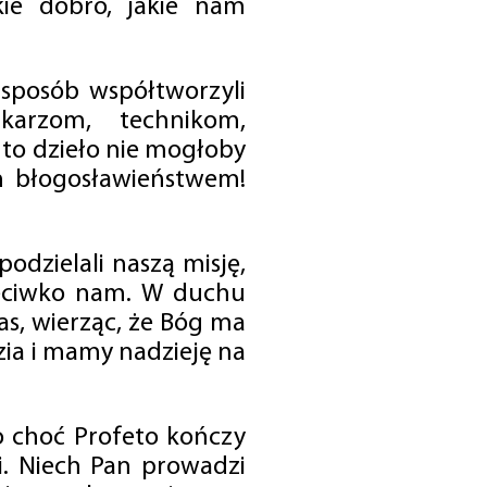
ie dobro, jakie nam
 sposób współtworzyli
karzom, technikom,
to dzieło nie mogłoby
im błogosławieństwem!
odzielali naszą misję,
rzeciwko nam. W duchu
as, wierząc, że Bóg ma
zia i mamy nadzieję na
o choć Profeto kończy
i. Niech Pan prowadzi