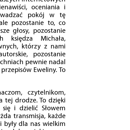
enawiści, oceniania i
rowadzać pokój w tę
 ale pozostanie to, co
sze głosy, pozostanie
h księdza Michała,
nych, którzy z nami
utorskie, pozostanie
chniach pewnie nadal
przepisów Eweliny. To
czom, czytelnikom,
 tej drodze. To dzięki
się i dzielić Słowem
da transmisja, każde
 były dla nas wielkim