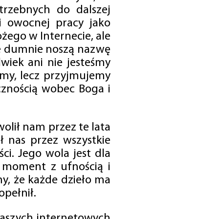
trzebnych do dalszej
 i owocnej pracy jako
ego w Internecie, ale
óre dumnie noszą nazwę
wiek ani nie jesteśmy
emy, lecz przyjmujemy
cznością wobec Boga i
olił nam przez te lata
ł nas przez wszystkie
i. Jego wola jest dla
 moment z ufnością i
my, że każde dzieło ma
opełnił.
 naszych internetowych