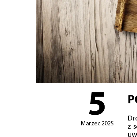
5
P
Dro
Marzec 2025
z 
uw