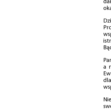
da
oka
Dz
Pr
ws
is
Bąd
Pa
a 
Ew
dl
wsp
Ni
sw