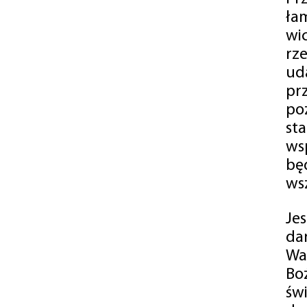
ła
wi
rz
ud
pr
po
st
ws
bę
ws
Je
da
Wa
Bo
św