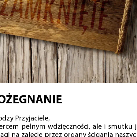
OŻEGNANIE
dzy Przyjaciele,
sercem pełnym wdzięczności, ale i smutku 
agi na zajęcie przez organy ścigania naszy