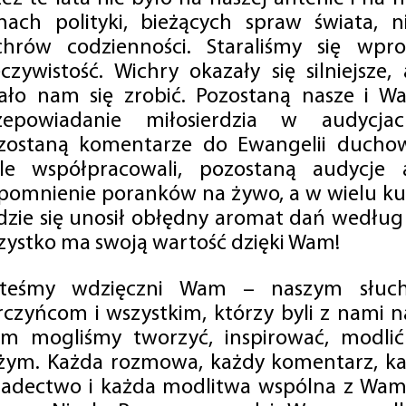
mach polityki, bieżących spraw świata, ni
chrów codzienności. Staraliśmy się wp
eczywistość. Wichry okazały się silniejsze,
ało nam się zrobić. Pozostaną nasze i Wa
zepowiadanie miłosierdzia w audycjac
zostaną komentarze do Ewangelii duchow
ale współpracowali, pozostaną audycje a
pomnienie poranków na żywo, a w wielu ku
dzie się unosił obłędny aromat dań według 
zystko ma swoją wartość dzięki Wam!
steśmy wdzięczni Wam – naszym słucha
rczyńcom i wszystkim, którzy byli z nami na
m mogliśmy tworzyć, inspirować, modlić 
żym. Każda rozmowa, każdy komentarz, każ
iadectwo i każda modlitwa wspólna z Wami