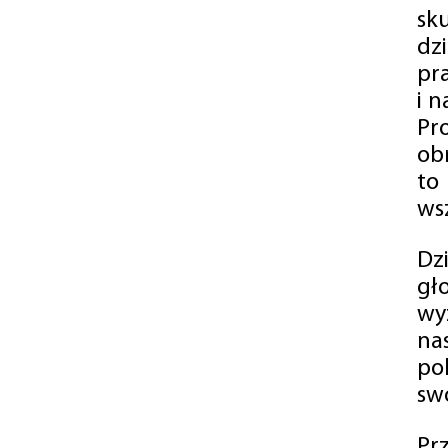
sk
dz
pr
i 
Pr
ob
to
wsz
Dz
gł
wy
na
po
swó
Pr