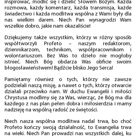
inspirować, modlić się i dzielić Słowem Bożym. Każda
rozmowa, każdy komentarz, każda transmisja, każde
świadectwo i każda modlitwa wspólna z Wami były dla
nas wielkim darem. Niech Pan wynagrodzi Wam
wszelkie dobro, jakie nam okazaliście!
Dziękujemy także wszystkim, którzy w różny sposób
współtworzyli Profeto – naszym redaktorom,
dziennikarzom, technikom, współpracownikom i
wolontariuszom. Bez Was to dzieło nie mogłoby
istnieć. Niech Bóg obdarza Was obficie swoim
błogosławieństwem! Bądźcie blisko Jego Serca!
Pamiętamy również o tych, którzy nie zawsze
podzielali naszą misję, a nawet o tych, którzy otwarcie
działali przeciwko nam. W duchu Ewangelii i miłości
Chrystusa modlimy się za Was, wierząc, że Bóg ma dla
każdego z nas plan pełen dobra i miłosierdzia i mamy
nadzieję na wspólną radość ze świętości.
Niech nasza wspólna modlitwa nadal trwa, bo choć
Profeto kończy swoją działalność, to Ewangelia trwa
na wieki. Niech Pan prowadzi nas wszystkich dalej, ku