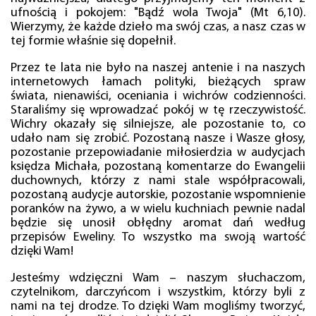
ufnością i pokojem: "Bądź wola Twoja" (Mt 6,10).
Wierzymy, że każde dzieło ma swój czas, a nasz czas w
tej formie właśnie się dopełnił.
Przez te lata nie było na naszej antenie i na naszych
internetowych łamach polityki, bieżących spraw
świata, nienawiści, oceniania i wichrów codzienności.
Staraliśmy się wprowadzać pokój w tę rzeczywistość.
Wichry okazały się silniejsze, ale pozostanie to, co
udało nam się zrobić. Pozostaną nasze i Wasze głosy,
pozostanie przepowiadanie miłosierdzia w audycjach
księdza Michała, pozostaną komentarze do Ewangelii
duchownych, którzy z nami stale współpracowali,
pozostaną audycje autorskie, pozostanie wspomnienie
poranków na żywo, a w wielu kuchniach pewnie nadal
będzie się unosił obłędny aromat dań według
przepisów Eweliny. To wszystko ma swoją wartość
dzięki Wam!
Jesteśmy wdzięczni Wam – naszym słuchaczom,
czytelnikom, darczyńcom i wszystkim, którzy byli z
nami na tej drodze. To dzięki Wam mogliśmy tworzyć,