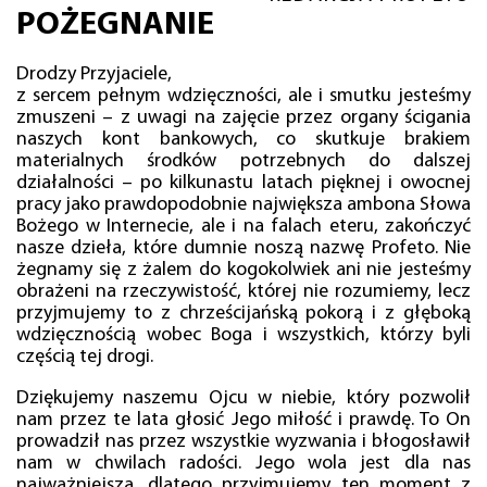
POŻEGNANIE
Drodzy Przyjaciele,
z sercem pełnym wdzięczności, ale i smutku jesteśmy
zmuszeni – z uwagi na zajęcie przez organy ścigania
naszych kont bankowych, co skutkuje brakiem
materialnych środków potrzebnych do dalszej
działalności – po kilkunastu latach pięknej i owocnej
pracy jako prawdopodobnie największa ambona Słowa
Bożego w Internecie, ale i na falach eteru, zakończyć
nasze dzieła, które dumnie noszą nazwę Profeto. Nie
żegnamy się z żalem do kogokolwiek ani nie jesteśmy
obrażeni na rzeczywistość, której nie rozumiemy, lecz
przyjmujemy to z chrześcijańską pokorą i z głęboką
wdzięcznością wobec Boga i wszystkich, którzy byli
częścią tej drogi.
Dziękujemy naszemu Ojcu w niebie, który pozwolił
nam przez te lata głosić Jego miłość i prawdę. To On
prowadził nas przez wszystkie wyzwania i błogosławił
nam w chwilach radości. Jego wola jest dla nas
najważniejsza, dlatego przyjmujemy ten moment z