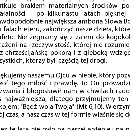
utkuje brakiem materialnych środków po
iałalności – po kilkunastu latach pięknej
awdopodobnie największa ambona Słowa Boż
na falach eteru, zakończyć nasze dzieła, kt
ofeto. Nie żegnamy się z żalem do kogokol
rażeni na rzeczywistość, której nie rozumi
 z chrześcijańską pokorą i z głęboką wdzię
ystkich, którzy byli częścią tej drogi.
iękujemy naszemu Ojcu w niebie, który pozw
osić Jego miłość i prawdę. To On prowadzi
zwania i błogosławił nam w chwilach radośc
s najważniejsza, dlatego przyjmujemy ten
kojem: "Bądź wola Twoja" (Mt 6,10). Wierzy
j czas, a nasz czas w tej formie właśnie się d
zez te lata nie było na naszej antenie i na