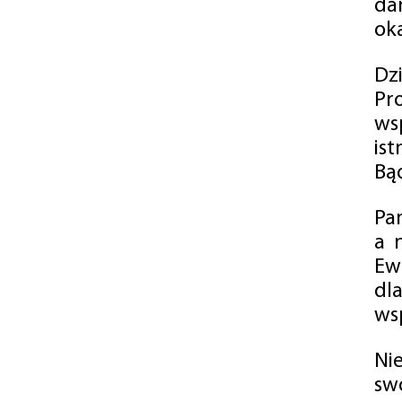
da
oka
Dz
Pr
ws
is
Bąd
Pa
a 
Ew
dl
wsp
Ni
sw