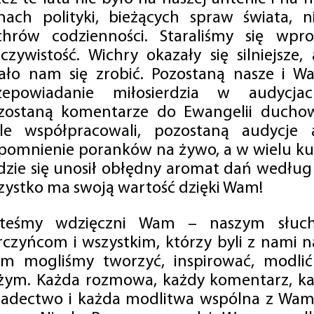
mach polityki, bieżących spraw świata, ni
chrów codzienności. Staraliśmy się wp
eczywistość. Wichry okazały się silniejsze,
ało nam się zrobić. Pozostaną nasze i Wa
zepowiadanie miłosierdzia w audycjac
zostaną komentarze do Ewangelii duchow
ale współpracowali, pozostaną audycje a
pomnienie poranków na żywo, a w wielu ku
dzie się unosił obłędny aromat dań według 
zystko ma swoją wartość dzięki Wam!
steśmy wdzięczni Wam – naszym słucha
rczyńcom i wszystkim, którzy byli z nami na
m mogliśmy tworzyć, inspirować, modlić 
żym. Każda rozmowa, każdy komentarz, każ
iadectwo i każda modlitwa wspólna z Wami