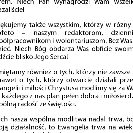
rem. Niech Pan wynagrodzi Wam wszelk
zaliście!
iękujemy także wszystkim, którzy w różny
ofeto – naszym redaktorom, dzienni
półpracownikom i wolontariuszom. Bez Was 
tnieć. Niech Bóg obdarza Was obficie swo
źcie blisko Jego Serca!
miętamy również o tych, którzy nie zawsze p
nawet o tych, którzy otwarcie działali p
angelii i miłości Chrystusa modlimy się za W
a każdego z nas plan pełen dobra i miłosierd
ólną radość ze świętości.
ech nasza wspólna modlitwa nadal trwa, b
oją działalność, to Ewangelia trwa na wiek