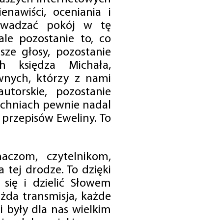
enawiści, oceniania i
rowadzać pokój w tę
 ale pozostanie to, co
sze głosy, pozostanie
h księdza Michała,
nych, którzy z nami
utorskie, pozostanie
chniach pewnie nadal
przepisów Eweliny. To
czom, czytelnikom,
 tej drodze. To dzięki
się i dzielić Słowem
da transmisja, każde
 były dla nas wielkim