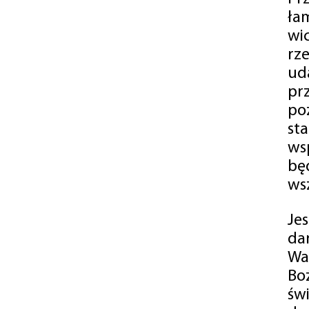
ła
wi
rz
ud
pr
po
st
ws
bę
ws
Je
da
Wa
Bo
św