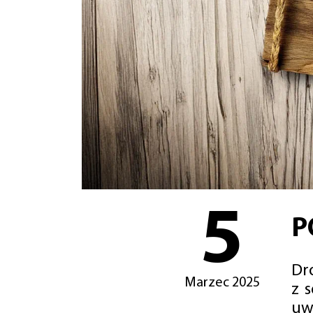
5
P
Dro
Marzec 2025
z 
uw