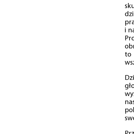
sk
dz
pr
i 
Pr
ob
to
wsz
Dz
gł
wy
na
po
swó
Pr