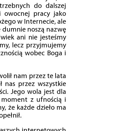
trzebnych do dalszej
 i owocnej pracy jako
ego w Internecie, ale
óre dumnie noszą nazwę
wiek ani nie jesteśmy
emy, lecz przyjmujemy
cznością wobec Boga i
olił nam przez te lata
ł nas przez wszystkie
i. Jego wola jest dla
 moment z ufnością i
my, że każde dzieło ma
opełnił.
 naszych internetowych