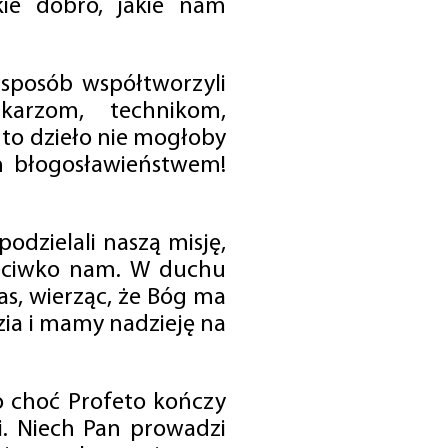
ie dobro, jakie nam
 sposób współtworzyli
karzom, technikom,
to dzieło nie mogłoby
im błogosławieństwem!
odzielali naszą misję,
rzeciwko nam. W duchu
as, wierząc, że Bóg ma
zia i mamy nadzieję na
o choć Profeto kończy
i. Niech Pan prowadzi