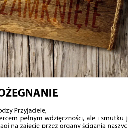
OŻEGNANIE
dzy Przyjaciele,
sercem pełnym wdzięczności, ale i smutku 
agi na zajęcie przez organy ścigania naszy