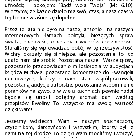
ufnością i pokojem: "Bądź wola Twoja" (Mt 6,10).
Wierzymy, że każde dzieło ma swój czas, a nasz czas w
tej formie właśnie się dopełnił.
Przez te lata nie było na naszej antenie i na naszych
internetowych łamach polityki, bieżących spraw
świata, nienawiści, oceniania i wichrów codzienności.
Staraliśmy się wprowadzać pokój w tę rzeczywistość.
Wichry okazały się silniejsze, ale pozostanie to, co
udało nam się zrobić. Pozostaną nasze i Wasze głosy,
pozostanie przepowiadanie miłosierdzia w audycjach
księdza Michała, pozostaną komentarze do Ewangelii
duchownych, którzy z nami stale współpracowali,
pozostaną audycje autorskie, pozostanie wspomnienie
poranków na żywo, a w wielu kuchniach pewnie nadal
będzie się unosił obłędny aromat dań według
przepisów Eweliny. To wszystko ma swoją wartość
dzięki Wam!
Jesteśmy wdzięczni Wam – naszym słuchaczom,
czytelnikom, darczyńcom i wszystkim, którzy byli z
nami na tej drodze. To dzięki Wam mogliśmy tworzyć,