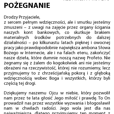
POŻEGNANIE
Drodzy Przyjaciele,
z sercem pełnym wdzięczności, ale i smutku jesteśmy
zmuszeni – z uwagi na zajęcie przez organy ścigania
naszych kont bankowych, co skutkuje brakiem
materialnych środków potrzebnych do dalszej
działalności – po kilkunastu latach pięknej i owocnej
pracy jako prawdopodobnie największa ambona Słowa
Bożego w Internecie, ale i na falach eteru, zakończyć
nasze dzieła, które dumnie noszą nazwę Profeto. Nie
żegnamy się z żalem do kogokolwiek ani nie jesteśmy
obrażeni na rzeczywistość, której nie rozumiemy, lecz
przyjmujemy to z chrześcijańską pokorą i z głęboką
wdzięcznością wobec Boga i wszystkich, którzy byli
częścią tej drogi.
Dziękujemy naszemu Ojcu w niebie, który pozwolił
nam przez te lata głosić Jego miłość i prawdę. To On
prowadził nas przez wszystkie wyzwania i błogosławił
nam w chwilach radości. Jego wola jest dla nas
najważniejsza, dlatego przyjmujemy ten moment z