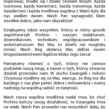
inspirować, modlić się i dzielić Słowem Bożym. Każda
rozmowa, każdy komentarz, każda transmisja, każde
świadectwo i każda modlitwa wspólna z Wami były dla
nas wielkim darem. Niech Pan wynagrodzi Wam
wszelkie dobro, jakie nam okazaliście!
Dziękujemy także wszystkim, którzy w różny sposób
współtworzyli Profeto – naszym redaktorom,
dziennikarzom, technikom, współpracownikom i
wolontariuszom. Bez Was to dzieło nie mogłoby
istnieć. Niech Bóg obdarza Was obficie swoim
błogosławieństwem! Bądźcie blisko Jego Serca!
Pamiętamy również o tych, którzy nie zawsze
podzielali naszą misję, a nawet o tych, którzy otwarcie
działali przeciwko nam. W duchu Ewangelii i miłości
Chrystusa modlimy się za Was, wierząc, że Bóg ma dla
każdego z nas plan pełen dobra i miłosierdzia i mamy
nadzieję na wspólną radość ze świętości.
Niech nasza wspólna modlitwa nadal trwa, bo choć
Profeto kończy swoją działalność, to Ewangelia trwa
na wieki. Niech Pan prowadzi nas wszystkich dalej, ku