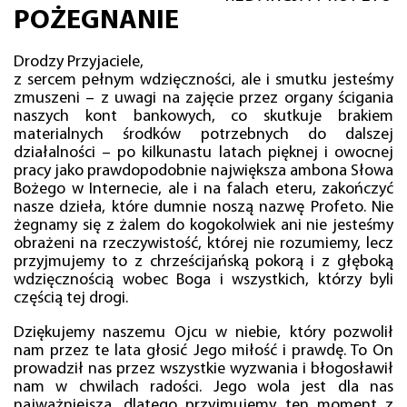
POŻEGNANIE
Drodzy Przyjaciele,
z sercem pełnym wdzięczności, ale i smutku jesteśmy
zmuszeni – z uwagi na zajęcie przez organy ścigania
naszych kont bankowych, co skutkuje brakiem
materialnych środków potrzebnych do dalszej
działalności – po kilkunastu latach pięknej i owocnej
pracy jako prawdopodobnie największa ambona Słowa
Bożego w Internecie, ale i na falach eteru, zakończyć
nasze dzieła, które dumnie noszą nazwę Profeto. Nie
żegnamy się z żalem do kogokolwiek ani nie jesteśmy
obrażeni na rzeczywistość, której nie rozumiemy, lecz
przyjmujemy to z chrześcijańską pokorą i z głęboką
wdzięcznością wobec Boga i wszystkich, którzy byli
częścią tej drogi.
Dziękujemy naszemu Ojcu w niebie, który pozwolił
nam przez te lata głosić Jego miłość i prawdę. To On
prowadził nas przez wszystkie wyzwania i błogosławił
nam w chwilach radości. Jego wola jest dla nas
najważniejsza, dlatego przyjmujemy ten moment z