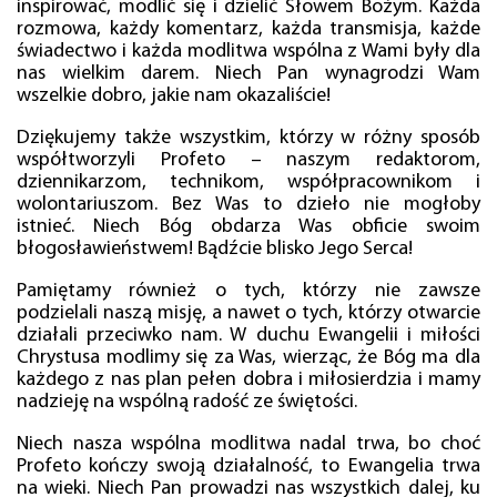
inspirować, modlić się i dzielić Słowem Bożym. Każda
rozmowa, każdy komentarz, każda transmisja, każde
świadectwo i każda modlitwa wspólna z Wami były dla
nas wielkim darem. Niech Pan wynagrodzi Wam
wszelkie dobro, jakie nam okazaliście!
Dziękujemy także wszystkim, którzy w różny sposób
współtworzyli Profeto – naszym redaktorom,
dziennikarzom, technikom, współpracownikom i
wolontariuszom. Bez Was to dzieło nie mogłoby
istnieć. Niech Bóg obdarza Was obficie swoim
błogosławieństwem! Bądźcie blisko Jego Serca!
Pamiętamy również o tych, którzy nie zawsze
podzielali naszą misję, a nawet o tych, którzy otwarcie
działali przeciwko nam. W duchu Ewangelii i miłości
Chrystusa modlimy się za Was, wierząc, że Bóg ma dla
każdego z nas plan pełen dobra i miłosierdzia i mamy
nadzieję na wspólną radość ze świętości.
Niech nasza wspólna modlitwa nadal trwa, bo choć
Profeto kończy swoją działalność, to Ewangelia trwa
na wieki. Niech Pan prowadzi nas wszystkich dalej, ku