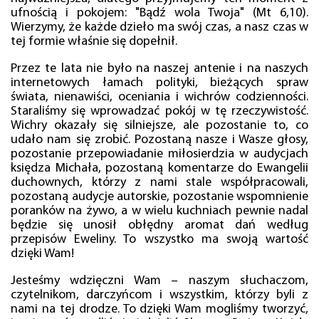
ufnością i pokojem: "Bądź wola Twoja" (Mt 6,10).
Wierzymy, że każde dzieło ma swój czas, a nasz czas w
tej formie właśnie się dopełnił.
Przez te lata nie było na naszej antenie i na naszych
internetowych łamach polityki, bieżących spraw
świata, nienawiści, oceniania i wichrów codzienności.
Staraliśmy się wprowadzać pokój w tę rzeczywistość.
Wichry okazały się silniejsze, ale pozostanie to, co
udało nam się zrobić. Pozostaną nasze i Wasze głosy,
pozostanie przepowiadanie miłosierdzia w audycjach
księdza Michała, pozostaną komentarze do Ewangelii
duchownych, którzy z nami stale współpracowali,
pozostaną audycje autorskie, pozostanie wspomnienie
poranków na żywo, a w wielu kuchniach pewnie nadal
będzie się unosił obłędny aromat dań według
przepisów Eweliny. To wszystko ma swoją wartość
dzięki Wam!
Jesteśmy wdzięczni Wam – naszym słuchaczom,
czytelnikom, darczyńcom i wszystkim, którzy byli z
nami na tej drodze. To dzięki Wam mogliśmy tworzyć,