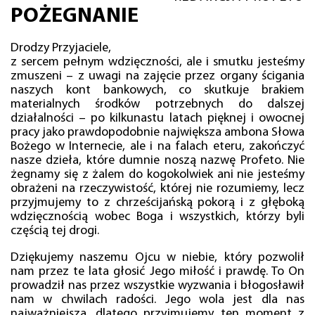
POŻEGNANIE
Drodzy Przyjaciele,
z sercem pełnym wdzięczności, ale i smutku jesteśmy
zmuszeni – z uwagi na zajęcie przez organy ścigania
naszych kont bankowych, co skutkuje brakiem
materialnych środków potrzebnych do dalszej
działalności – po kilkunastu latach pięknej i owocnej
pracy jako prawdopodobnie największa ambona Słowa
Bożego w Internecie, ale i na falach eteru, zakończyć
nasze dzieła, które dumnie noszą nazwę Profeto. Nie
żegnamy się z żalem do kogokolwiek ani nie jesteśmy
obrażeni na rzeczywistość, której nie rozumiemy, lecz
przyjmujemy to z chrześcijańską pokorą i z głęboką
wdzięcznością wobec Boga i wszystkich, którzy byli
częścią tej drogi.
Dziękujemy naszemu Ojcu w niebie, który pozwolił
nam przez te lata głosić Jego miłość i prawdę. To On
prowadził nas przez wszystkie wyzwania i błogosławił
nam w chwilach radości. Jego wola jest dla nas
najważniejsza, dlatego przyjmujemy ten moment z