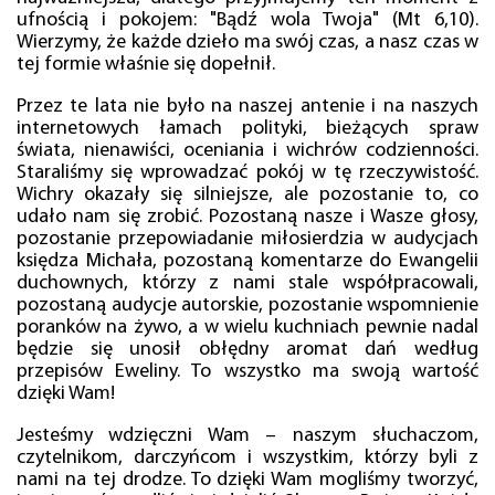
ufnością i pokojem: "Bądź wola Twoja" (Mt 6,10).
Wierzymy, że każde dzieło ma swój czas, a nasz czas w
tej formie właśnie się dopełnił.
Przez te lata nie było na naszej antenie i na naszych
internetowych łamach polityki, bieżących spraw
świata, nienawiści, oceniania i wichrów codzienności.
Staraliśmy się wprowadzać pokój w tę rzeczywistość.
Wichry okazały się silniejsze, ale pozostanie to, co
udało nam się zrobić. Pozostaną nasze i Wasze głosy,
pozostanie przepowiadanie miłosierdzia w audycjach
księdza Michała, pozostaną komentarze do Ewangelii
duchownych, którzy z nami stale współpracowali,
pozostaną audycje autorskie, pozostanie wspomnienie
poranków na żywo, a w wielu kuchniach pewnie nadal
będzie się unosił obłędny aromat dań według
przepisów Eweliny. To wszystko ma swoją wartość
dzięki Wam!
Jesteśmy wdzięczni Wam – naszym słuchaczom,
czytelnikom, darczyńcom i wszystkim, którzy byli z
nami na tej drodze. To dzięki Wam mogliśmy tworzyć,