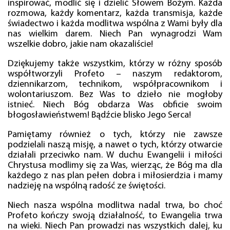
inspirować, modlić się i dzielić Słowem Bożym. Każda
rozmowa, każdy komentarz, każda transmisja, każde
świadectwo i każda modlitwa wspólna z Wami były dla
nas wielkim darem. Niech Pan wynagrodzi Wam
wszelkie dobro, jakie nam okazaliście!
Dziękujemy także wszystkim, którzy w różny sposób
współtworzyli Profeto – naszym redaktorom,
dziennikarzom, technikom, współpracownikom i
wolontariuszom. Bez Was to dzieło nie mogłoby
istnieć. Niech Bóg obdarza Was obficie swoim
błogosławieństwem! Bądźcie blisko Jego Serca!
Pamiętamy również o tych, którzy nie zawsze
podzielali naszą misję, a nawet o tych, którzy otwarcie
działali przeciwko nam. W duchu Ewangelii i miłości
Chrystusa modlimy się za Was, wierząc, że Bóg ma dla
każdego z nas plan pełen dobra i miłosierdzia i mamy
nadzieję na wspólną radość ze świętości.
Niech nasza wspólna modlitwa nadal trwa, bo choć
Profeto kończy swoją działalność, to Ewangelia trwa
na wieki. Niech Pan prowadzi nas wszystkich dalej, ku