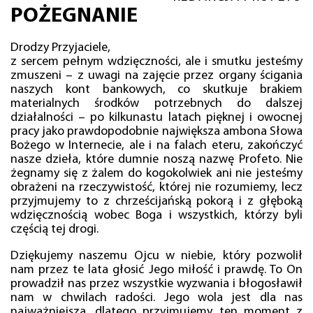
POŻEGNANIE
Drodzy Przyjaciele,
z sercem pełnym wdzięczności, ale i smutku jesteśmy
zmuszeni – z uwagi na zajęcie przez organy ścigania
naszych kont bankowych, co skutkuje brakiem
materialnych środków potrzebnych do dalszej
działalności – po kilkunastu latach pięknej i owocnej
pracy jako prawdopodobnie największa ambona Słowa
Bożego w Internecie, ale i na falach eteru, zakończyć
nasze dzieła, które dumnie noszą nazwę Profeto. Nie
żegnamy się z żalem do kogokolwiek ani nie jesteśmy
obrażeni na rzeczywistość, której nie rozumiemy, lecz
przyjmujemy to z chrześcijańską pokorą i z głęboką
wdzięcznością wobec Boga i wszystkich, którzy byli
częścią tej drogi.
Dziękujemy naszemu Ojcu w niebie, który pozwolił
nam przez te lata głosić Jego miłość i prawdę. To On
prowadził nas przez wszystkie wyzwania i błogosławił
nam w chwilach radości. Jego wola jest dla nas
najważniejsza, dlatego przyjmujemy ten moment z