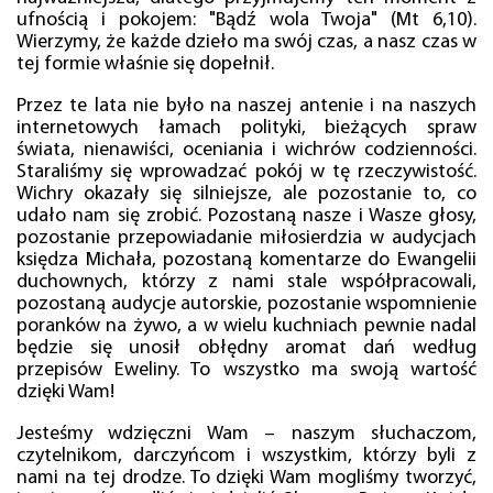
ufnością i pokojem: "Bądź wola Twoja" (Mt 6,10).
Wierzymy, że każde dzieło ma swój czas, a nasz czas w
tej formie właśnie się dopełnił.
Przez te lata nie było na naszej antenie i na naszych
internetowych łamach polityki, bieżących spraw
świata, nienawiści, oceniania i wichrów codzienności.
Staraliśmy się wprowadzać pokój w tę rzeczywistość.
Wichry okazały się silniejsze, ale pozostanie to, co
udało nam się zrobić. Pozostaną nasze i Wasze głosy,
pozostanie przepowiadanie miłosierdzia w audycjach
księdza Michała, pozostaną komentarze do Ewangelii
duchownych, którzy z nami stale współpracowali,
pozostaną audycje autorskie, pozostanie wspomnienie
poranków na żywo, a w wielu kuchniach pewnie nadal
będzie się unosił obłędny aromat dań według
przepisów Eweliny. To wszystko ma swoją wartość
dzięki Wam!
Jesteśmy wdzięczni Wam – naszym słuchaczom,
czytelnikom, darczyńcom i wszystkim, którzy byli z
nami na tej drodze. To dzięki Wam mogliśmy tworzyć,