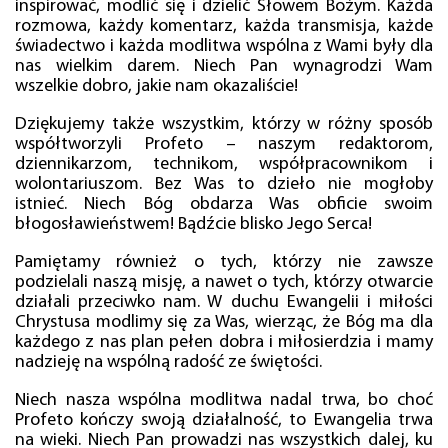
inspirować, modlić się i dzielić Słowem Bożym. Każda
rozmowa, każdy komentarz, każda transmisja, każde
świadectwo i każda modlitwa wspólna z Wami były dla
nas wielkim darem. Niech Pan wynagrodzi Wam
wszelkie dobro, jakie nam okazaliście!
Dziękujemy także wszystkim, którzy w różny sposób
współtworzyli Profeto – naszym redaktorom,
dziennikarzom, technikom, współpracownikom i
wolontariuszom. Bez Was to dzieło nie mogłoby
istnieć. Niech Bóg obdarza Was obficie swoim
błogosławieństwem! Bądźcie blisko Jego Serca!
Pamiętamy również o tych, którzy nie zawsze
podzielali naszą misję, a nawet o tych, którzy otwarcie
działali przeciwko nam. W duchu Ewangelii i miłości
Chrystusa modlimy się za Was, wierząc, że Bóg ma dla
każdego z nas plan pełen dobra i miłosierdzia i mamy
nadzieję na wspólną radość ze świętości.
Niech nasza wspólna modlitwa nadal trwa, bo choć
Profeto kończy swoją działalność, to Ewangelia trwa
na wieki. Niech Pan prowadzi nas wszystkich dalej, ku