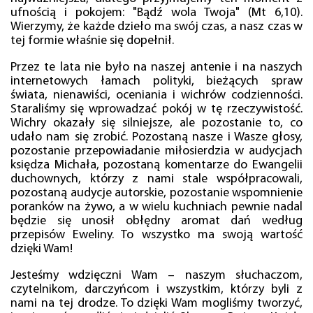
ufnością i pokojem: "Bądź wola Twoja" (Mt 6,10).
Wierzymy, że każde dzieło ma swój czas, a nasz czas w
tej formie właśnie się dopełnił.
Przez te lata nie było na naszej antenie i na naszych
internetowych łamach polityki, bieżących spraw
świata, nienawiści, oceniania i wichrów codzienności.
Staraliśmy się wprowadzać pokój w tę rzeczywistość.
Wichry okazały się silniejsze, ale pozostanie to, co
udało nam się zrobić. Pozostaną nasze i Wasze głosy,
pozostanie przepowiadanie miłosierdzia w audycjach
księdza Michała, pozostaną komentarze do Ewangelii
duchownych, którzy z nami stale współpracowali,
pozostaną audycje autorskie, pozostanie wspomnienie
poranków na żywo, a w wielu kuchniach pewnie nadal
będzie się unosił obłędny aromat dań według
przepisów Eweliny. To wszystko ma swoją wartość
dzięki Wam!
Jesteśmy wdzięczni Wam – naszym słuchaczom,
czytelnikom, darczyńcom i wszystkim, którzy byli z
nami na tej drodze. To dzięki Wam mogliśmy tworzyć,