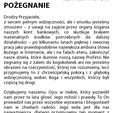
POŻEGNANIE
Drodzy Przyjaciele,
z sercem pełnym wdzięczności, ale i smutku jesteśmy
zmuszeni – z uwagi na zajęcie przez organy ścigania
naszych kont bankowych, co skutkuje brakiem
materialnych środków potrzebnych do dalszej
działalności – po kilkunastu latach pięknej i owocnej
pracy jako prawdopodobnie największa ambona Słowa
Bożego w Internecie, ale i na falach eteru, zakończyć
nasze dzieła, które dumnie noszą nazwę Profeto. Nie
żegnamy się z żalem do kogokolwiek ani nie jesteśmy
obrażeni na rzeczywistość, której nie rozumiemy, lecz
przyjmujemy to z chrześcijańską pokorą i z głęboką
wdzięcznością wobec Boga i wszystkich, którzy byli
częścią tej drogi.
Dziękujemy naszemu Ojcu w niebie, który pozwolił
nam przez te lata głosić Jego miłość i prawdę. To On
prowadził nas przez wszystkie wyzwania i błogosławił
nam w chwilach radości. Jego wola jest dla nas
najważniejsza, dlatego przyjmujemy ten moment z