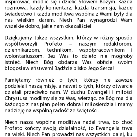
inspirować, modlić się i dzielić Słowem Bożym. Każda
rozmowa, każdy komentarz, każda transmisja, każde
świadectwo i każda modlitwa wspólna z Wami były dla
nas wielkim darem. Niech Pan wynagrodzi Wam
wszelkie dobro, jakie nam okazaliście!
Dziękujemy także wszystkim, którzy w różny sposób
współtworzyli Profeto – naszym redaktorom,
dziennikarzom, technikom, współpracownikom i
wolontariuszom. Bez Was to dzieło nie mogłoby
istnieć. Niech Bóg obdarza Was obficie swoim
błogosławieństwem! Bądźcie blisko Jego Serca!
Pamiętamy również o tych, którzy nie zawsze
podzielali naszą misję, a nawet o tych, którzy otwarcie
działali przeciwko nam. W duchu Ewangelii i miłości
Chrystusa modlimy się za Was, wierząc, że Bóg ma dla
każdego z nas plan pełen dobra i miłosierdzia i mamy
nadzieję na wspólną radość ze świętości.
Niech nasza wspólna modlitwa nadal trwa, bo choć
Profeto kończy swoją działalność, to Ewangelia trwa
na wieki. Niech Pan prowadzi nas wszystkich dalej, ku