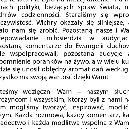
mach polityki, bieżących spraw świata, ni
chrów codzienności. Staraliśmy się wp
eczywistość. Wichry okazały się silniejsze,
ało nam się zrobić. Pozostaną nasze i Wa
zepowiadanie miłosierdzia w audycjac
zostaną komentarze do Ewangelii duchow
ale współpracowali, pozostaną audycje a
pomnienie poranków na żywo, a w wielu ku
dzie się unosił obłędny aromat dań według 
zystko ma swoją wartość dzięki Wam!
steśmy wdzięczni Wam – naszym słucha
rczyńcom i wszystkim, którzy byli z nami na
m mogliśmy tworzyć, inspirować, modlić 
żym. Każda rozmowa, każdy komentarz, każ
iadectwo i każda modlitwa wspólna z Wami