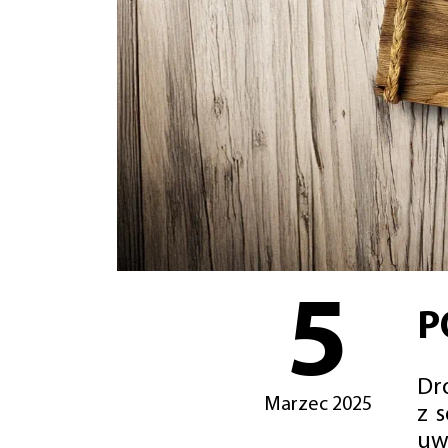
5
P
Dro
Marzec 2025
z 
uw