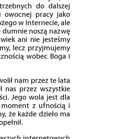
trzebnych do dalszej
 i owocnej pracy jako
ego w Internecie, ale
óre dumnie noszą nazwę
wiek ani nie jesteśmy
emy, lecz przyjmujemy
cznością wobec Boga i
olił nam przez te lata
ł nas przez wszystkie
i. Jego wola jest dla
 moment z ufnością i
my, że każde dzieło ma
opełnił.
 naszych internetowych