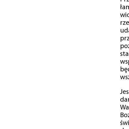
ła
wi
rz
ud
pr
po
st
ws
bę
ws
Je
da
Wa
Bo
św