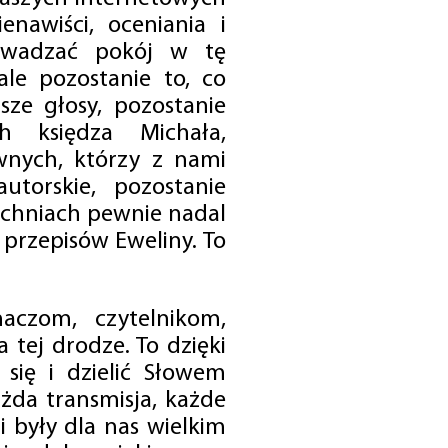
enawiści, oceniania i
rowadzać pokój w tę
 ale pozostanie to, co
sze głosy, pozostanie
h księdza Michała,
nych, którzy z nami
utorskie, pozostanie
chniach pewnie nadal
przepisów Eweliny. To
czom, czytelnikom,
 tej drodze. To dzięki
się i dzielić Słowem
da transmisja, każde
 były dla nas wielkim