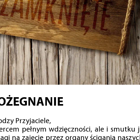
OŻEGNANIE
dzy Przyjaciele,
sercem pełnym wdzięczności, ale i smutku 
agi na zajęcie przez organy ścigania naszy