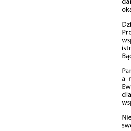
da
oka
Dz
Pr
ws
is
Bąd
Pa
a 
Ew
dl
wsp
Ni
sw