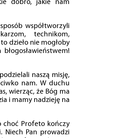
ie dobro, jakie nam
 sposób współtworzyli
karzom, technikom,
to dzieło nie mogłoby
im błogosławieństwem!
odzielali naszą misję,
rzeciwko nam. W duchu
as, wierząc, że Bóg ma
zia i mamy nadzieję na
o choć Profeto kończy
i. Niech Pan prowadzi