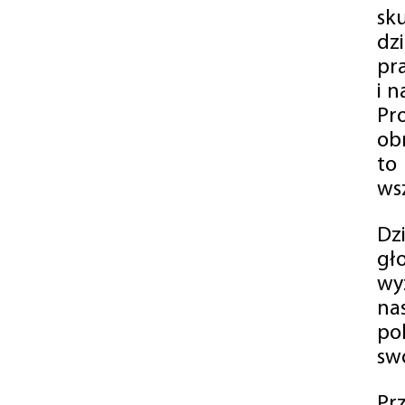
sk
dz
pr
i 
Pr
ob
to
wsz
Dz
gł
wy
na
po
swó
Pr