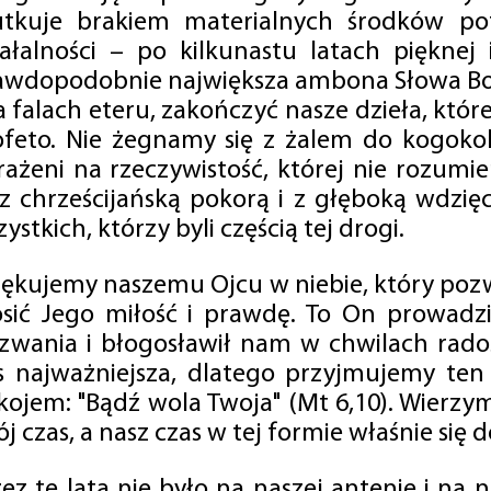
utkuje brakiem materialnych środków po
iałalności – po kilkunastu latach pięknej
awdopodobnie największa ambona Słowa Boż
na falach eteru, zakończyć nasze dzieła, kt
ofeto. Nie żegnamy się z żalem do kogokol
rażeni na rzeczywistość, której nie rozumi
 z chrześcijańską pokorą i z głęboką wdzię
ystkich, którzy byli częścią tej drogi.
iękujemy naszemu Ojcu w niebie, który pozw
osić Jego miłość i prawdę. To On prowadzi
zwania i błogosławił nam w chwilach radośc
s najważniejsza, dlatego przyjmujemy ten
kojem: "Bądź wola Twoja" (Mt 6,10). Wierzy
j czas, a nasz czas w tej formie właśnie się d
zez te lata nie było na naszej antenie i na