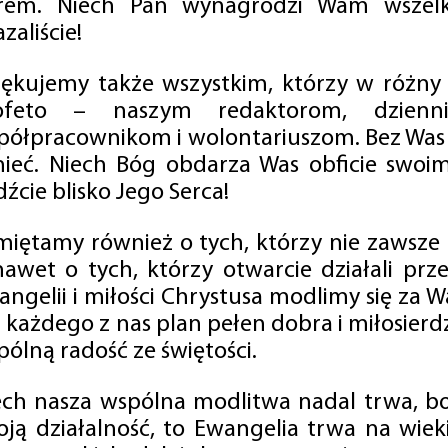
rem. Niech Pan wynagrodzi Wam wszelk
zaliście!
iękujemy także wszystkim, którzy w różny
ofeto – naszym redaktorom, dzienni
półpracownikom i wolontariuszom. Bez Was 
tnieć. Niech Bóg obdarza Was obficie swo
źcie blisko Jego Serca!
miętamy również o tych, którzy nie zawsze p
nawet o tych, którzy otwarcie działali p
angelii i miłości Chrystusa modlimy się za W
a każdego z nas plan pełen dobra i miłosierd
ólną radość ze świętości.
ech nasza wspólna modlitwa nadal trwa, b
oją działalność, to Ewangelia trwa na wiek