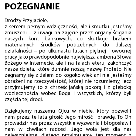
POŻEGNANIE
Drodzy Przyjaciele,
z sercem pełnym wdzięczności, ale i smutku jesteśmy
zmuszeni – z uwagi na zajęcie przez organy ścigania
naszych kont bankowych, co skutkuje brakiem
materialnych środków potrzebnych do dalszej
działalności – po kilkunastu latach pięknej i owocnej
pracy jako prawdopodobnie największa ambona Słowa
Bożego w Internecie, ale i na falach eteru, zakończyć
nasze dzieła, które dumnie noszą nazwę Profeto. Nie
żegnamy się z żalem do kogokolwiek ani nie jesteśmy
obrażeni na rzeczywistość, której nie rozumiemy, lecz
przyjmujemy to z chrześcijańską pokorą i z głęboką
wdzięcznością wobec Boga i wszystkich, którzy byli
częścią tej drogi.
Dziękujemy naszemu Ojcu w niebie, który pozwolił
nam przez te lata głosić Jego miłość i prawdę. To On
prowadził nas przez wszystkie wyzwania i błogosławił
nam w chwilach radości. Jego wola jest dla nas
najważniejsza, dlatego przyjmujemy ten moment z