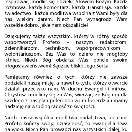
inspirować, modlić się i dzielić Słowem Bożym. Każda
rozmowa, każdy komentarz, każda transmisja, każde
świadectwo i każda modlitwa wspólna z Wami były dla
nas wielkim darem. Niech Pan wynagrodzi Wam
wszelkie dobro, jakie nam okazaliście!
Dziękujemy także wszystkim, którzy w różny sposób
współtworzyli Profeto – naszym redaktorom,
dziennikarzom, technikom, współpracownikom i
wolontariuszom. Bez Was to dzieło nie mogłoby
istnieć. Niech Bóg obdarza Was obficie swoim
błogosławieństwem! Bądźcie blisko Jego Serca!
Pamiętamy również o tych, którzy nie zawsze
podzielali naszą misję, a nawet o tych, którzy otwarcie
działali przeciwko nam. W duchu Ewangelii i miłości
Chrystusa modlimy się za Was, wierząc, że Bóg ma dla
każdego z nas plan pełen dobra i miłosierdzia i mamy
nadzieję na wspólną radość ze świętości.
Niech nasza wspólna modlitwa nadal trwa, bo choć
Profeto kończy swoją działalność, to Ewangelia trwa
na wieki. Niech Pan prowadzi nas wszystkich dalej, ku