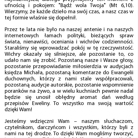
ufnością i pokojem: "Bądź wola Twoja" (Mt 6,10).
Wierzymy, że każde dzieło ma swój czas, a nasz czas w
tej formie właśnie się dopełnił.
Przez te lata nie było na naszej antenie i na naszych
internetowych łamach polityki, bieżących spraw
świata, nienawiści, oceniania i wichrów codzienności.
Staraliśmy się wprowadzać pokój w tę rzeczywistość.
Wichry okazały się silniejsze, ale pozostanie to, co
udało nam się zrobić. Pozostaną nasze i Wasze głosy,
pozostanie przepowiadanie miłosierdzia w audycjach
księdza Michała, pozostaną komentarze do Ewangelii
duchownych, którzy z nami stale współpracowali,
pozostaną audycje autorskie, pozostanie wspomnienie
poranków na żywo, a w wielu kuchniach pewnie nadal
będzie się unosił obłędny aromat dań według
przepisów Eweliny. To wszystko ma swoją wartość
dzięki Wam!
Jesteśmy wdzięczni Wam – naszym słuchaczom,
czytelnikom, darczyńcom i wszystkim, którzy byli z
nami na tej drodze. To dzięki Wam mogliśmy tworzyć,