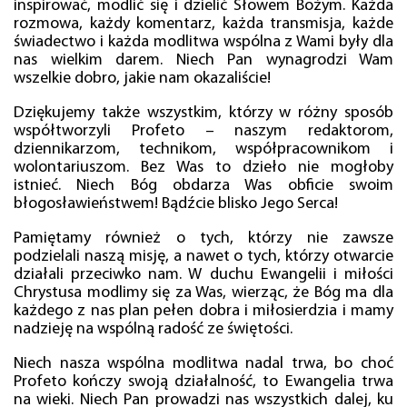
inspirować, modlić się i dzielić Słowem Bożym. Każda
rozmowa, każdy komentarz, każda transmisja, każde
świadectwo i każda modlitwa wspólna z Wami były dla
nas wielkim darem. Niech Pan wynagrodzi Wam
wszelkie dobro, jakie nam okazaliście!
Dziękujemy także wszystkim, którzy w różny sposób
współtworzyli Profeto – naszym redaktorom,
dziennikarzom, technikom, współpracownikom i
wolontariuszom. Bez Was to dzieło nie mogłoby
istnieć. Niech Bóg obdarza Was obficie swoim
błogosławieństwem! Bądźcie blisko Jego Serca!
Pamiętamy również o tych, którzy nie zawsze
podzielali naszą misję, a nawet o tych, którzy otwarcie
działali przeciwko nam. W duchu Ewangelii i miłości
Chrystusa modlimy się za Was, wierząc, że Bóg ma dla
każdego z nas plan pełen dobra i miłosierdzia i mamy
nadzieję na wspólną radość ze świętości.
Niech nasza wspólna modlitwa nadal trwa, bo choć
Profeto kończy swoją działalność, to Ewangelia trwa
na wieki. Niech Pan prowadzi nas wszystkich dalej, ku