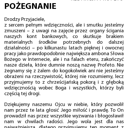
POŻEGNANIE
Drodzy Przyjaciele,
z sercem pełnym wdzięczności, ale i smutku jesteśmy
zmuszeni – z uwagi na zajęcie przez organy ścigania
naszych kont bankowych, co skutkuje brakiem
materialnych środków potrzebnych do dalszej
działalności – po kilkunastu latach pięknej i owocnej
pracy jako prawdopodobnie największa ambona Słowa
Bożego w Internecie, ale i na falach eteru, zakończyć
nasze dzieła, które dumnie noszą nazwę Profeto. Nie
żegnamy się z żalem do kogokolwiek ani nie jesteśmy
obrażeni na rzeczywistość, której nie rozumiemy, lecz
przyjmujemy to z chrześcijańską pokorą i z głęboką
wdzięcznością wobec Boga i wszystkich, którzy byli
częścią tej drogi.
Dziękujemy naszemu Ojcu w niebie, który pozwolił
nam przez te lata głosić Jego miłość i prawdę. To On
prowadził nas przez wszystkie wyzwania i błogosławił
nam w chwilach radości. Jego wola jest dla nas
najważniejsza, dlatego przyjmujemy ten moment z