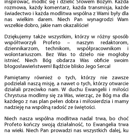
inspirować, modlić się i dzielić Słowem Bożym. Każda
rozmowa, każdy komentarz, każda transmisja, każde
świadectwo i każda modlitwa wspólna z Wami były dla
nas wielkim darem. Niech Pan wynagrodzi Wam
wszelkie dobro, jakie nam okazaliście!
Dziękujemy także wszystkim, którzy w różny sposób
współtworzyli Profeto – naszym redaktorom,
dziennikarzom, technikom, współpracownikom i
wolontariuszom. Bez Was to dzieło nie mogłoby
istnieć. Niech Bóg obdarza Was obficie swoim
błogosławieństwem! Bądźcie blisko Jego Serca!
Pamiętamy również o tych, którzy nie zawsze
podzielali naszą misję, a nawet o tych, którzy otwarcie
działali przeciwko nam. W duchu Ewangelii i miłości
Chrystusa modlimy się za Was, wierząc, że Bóg ma dla
każdego z nas plan pełen dobra i miłosierdzia i mamy
nadzieję na wspólną radość ze świętości.
Niech nasza wspólna modlitwa nadal trwa, bo choć
Profeto kończy swoją działalność, to Ewangelia trwa
na wieki. Niech Pan prowadzi nas wszystkich dalej, ku