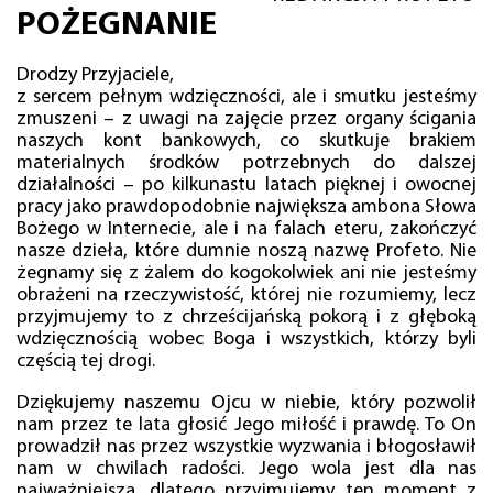
POŻEGNANIE
Drodzy Przyjaciele,
z sercem pełnym wdzięczności, ale i smutku jesteśmy
zmuszeni – z uwagi na zajęcie przez organy ścigania
naszych kont bankowych, co skutkuje brakiem
materialnych środków potrzebnych do dalszej
działalności – po kilkunastu latach pięknej i owocnej
pracy jako prawdopodobnie największa ambona Słowa
Bożego w Internecie, ale i na falach eteru, zakończyć
nasze dzieła, które dumnie noszą nazwę Profeto. Nie
żegnamy się z żalem do kogokolwiek ani nie jesteśmy
obrażeni na rzeczywistość, której nie rozumiemy, lecz
przyjmujemy to z chrześcijańską pokorą i z głęboką
wdzięcznością wobec Boga i wszystkich, którzy byli
częścią tej drogi.
Dziękujemy naszemu Ojcu w niebie, który pozwolił
nam przez te lata głosić Jego miłość i prawdę. To On
prowadził nas przez wszystkie wyzwania i błogosławił
nam w chwilach radości. Jego wola jest dla nas
najważniejsza, dlatego przyjmujemy ten moment z