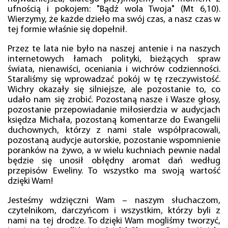
ufnością i pokojem: "Bądź wola Twoja" (Mt 6,10).
Wierzymy, że każde dzieło ma swój czas, a nasz czas w
tej formie właśnie się dopełnił.
Przez te lata nie było na naszej antenie i na naszych
internetowych łamach polityki, bieżących spraw
świata, nienawiści, oceniania i wichrów codzienności.
Staraliśmy się wprowadzać pokój w tę rzeczywistość.
Wichry okazały się silniejsze, ale pozostanie to, co
udało nam się zrobić. Pozostaną nasze i Wasze głosy,
pozostanie przepowiadanie miłosierdzia w audycjach
księdza Michała, pozostaną komentarze do Ewangelii
duchownych, którzy z nami stale współpracowali,
pozostaną audycje autorskie, pozostanie wspomnienie
poranków na żywo, a w wielu kuchniach pewnie nadal
będzie się unosił obłędny aromat dań według
przepisów Eweliny. To wszystko ma swoją wartość
dzięki Wam!
Jesteśmy wdzięczni Wam – naszym słuchaczom,
czytelnikom, darczyńcom i wszystkim, którzy byli z
nami na tej drodze. To dzięki Wam mogliśmy tworzyć,