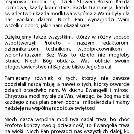
inspirować, modlić się i dzielić Słowem Bożym. Każda
rozmowa, każdy komentarz, każda transmisja, każde
świadectwo i każda modlitwa wspólna z Wami były dla
nas wielkim darem. Niech Pan wynagrodzi Wam
wszelkie dobro, jakie nam okazaliście!
Dziękujemy także wszystkim, którzy w różny sposób
współtworzyli Profeto – naszym redaktorom,
dziennikarzom, technikom, współpracownikom i
wolontariuszom. Bez Was to dzieło nie mogłoby
istnieć. Niech Bóg obdarza Was obficie swoim
błogosławieństwem! Bądźcie blisko Jego Serca!
Pamiętamy również o tych, którzy nie zawsze
podzielali naszą misję, a nawet o tych, którzy otwarcie
działali przeciwko nam. W duchu Ewangelii i miłości
Chrystusa modlimy się za Was, wierząc, że Bóg ma dla
każdego z nas plan pełen dobra i miłosierdzia i mamy
nadzieję na wspólną radość ze świętości.
Niech nasza wspólna modlitwa nadal trwa, bo choć
Profeto kończy swoją działalność, to Ewangelia trwa
na wieki. Niech Pan prowadzi nas wszystkich dalej, ku