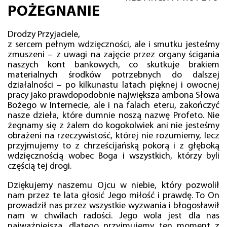
POŻEGNANIE
Drodzy Przyjaciele,
z sercem pełnym wdzięczności, ale i smutku jesteśmy
zmuszeni – z uwagi na zajęcie przez organy ścigania
naszych kont bankowych, co skutkuje brakiem
materialnych środków potrzebnych do dalszej
działalności – po kilkunastu latach pięknej i owocnej
pracy jako prawdopodobnie największa ambona Słowa
Bożego w Internecie, ale i na falach eteru, zakończyć
nasze dzieła, które dumnie noszą nazwę Profeto. Nie
żegnamy się z żalem do kogokolwiek ani nie jesteśmy
obrażeni na rzeczywistość, której nie rozumiemy, lecz
przyjmujemy to z chrześcijańską pokorą i z głęboką
wdzięcznością wobec Boga i wszystkich, którzy byli
częścią tej drogi.
Dziękujemy naszemu Ojcu w niebie, który pozwolił
nam przez te lata głosić Jego miłość i prawdę. To On
prowadził nas przez wszystkie wyzwania i błogosławił
nam w chwilach radości. Jego wola jest dla nas
najważniejsza, dlatego przyjmujemy ten moment z