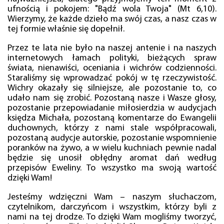
ufnością i pokojem: "Bądź wola Twoja" (Mt 6,10).
Wierzymy, że każde dzieło ma swój czas, a nasz czas w
tej formie właśnie się dopełnił.
Przez te lata nie było na naszej antenie i na naszych
internetowych łamach polityki, bieżących spraw
świata, nienawiści, oceniania i wichrów codzienności.
Staraliśmy się wprowadzać pokój w tę rzeczywistość.
Wichry okazały się silniejsze, ale pozostanie to, co
udało nam się zrobić. Pozostaną nasze i Wasze głosy,
pozostanie przepowiadanie miłosierdzia w audycjach
księdza Michała, pozostaną komentarze do Ewangelii
duchownych, którzy z nami stale współpracowali,
pozostaną audycje autorskie, pozostanie wspomnienie
poranków na żywo, a w wielu kuchniach pewnie nadal
będzie się unosił obłędny aromat dań według
przepisów Eweliny. To wszystko ma swoją wartość
dzięki Wam!
Jesteśmy wdzięczni Wam – naszym słuchaczom,
czytelnikom, darczyńcom i wszystkim, którzy byli z
nami na tej drodze. To dzięki Wam mogliśmy tworzyć,