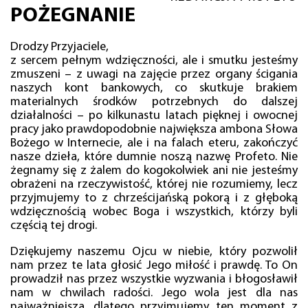
POŻEGNANIE
Drodzy Przyjaciele,
z sercem pełnym wdzięczności, ale i smutku jesteśmy
zmuszeni – z uwagi na zajęcie przez organy ścigania
naszych kont bankowych, co skutkuje brakiem
materialnych środków potrzebnych do dalszej
działalności – po kilkunastu latach pięknej i owocnej
pracy jako prawdopodobnie największa ambona Słowa
Bożego w Internecie, ale i na falach eteru, zakończyć
nasze dzieła, które dumnie noszą nazwę Profeto. Nie
żegnamy się z żalem do kogokolwiek ani nie jesteśmy
obrażeni na rzeczywistość, której nie rozumiemy, lecz
przyjmujemy to z chrześcijańską pokorą i z głęboką
wdzięcznością wobec Boga i wszystkich, którzy byli
częścią tej drogi.
Dziękujemy naszemu Ojcu w niebie, który pozwolił
nam przez te lata głosić Jego miłość i prawdę. To On
prowadził nas przez wszystkie wyzwania i błogosławił
nam w chwilach radości. Jego wola jest dla nas
najważniejsza, dlatego przyjmujemy ten moment z