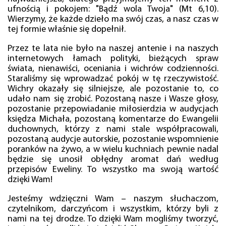
ufnością i pokojem: "Bądź wola Twoja" (Mt 6,10).
Wierzymy, że każde dzieło ma swój czas, a nasz czas w
tej formie właśnie się dopełnił.
Przez te lata nie było na naszej antenie i na naszych
internetowych łamach polityki, bieżących spraw
świata, nienawiści, oceniania i wichrów codzienności.
Staraliśmy się wprowadzać pokój w tę rzeczywistość.
Wichry okazały się silniejsze, ale pozostanie to, co
udało nam się zrobić. Pozostaną nasze i Wasze głosy,
pozostanie przepowiadanie miłosierdzia w audycjach
księdza Michała, pozostaną komentarze do Ewangelii
duchownych, którzy z nami stale współpracowali,
pozostaną audycje autorskie, pozostanie wspomnienie
poranków na żywo, a w wielu kuchniach pewnie nadal
będzie się unosił obłędny aromat dań według
przepisów Eweliny. To wszystko ma swoją wartość
dzięki Wam!
Jesteśmy wdzięczni Wam – naszym słuchaczom,
czytelnikom, darczyńcom i wszystkim, którzy byli z
nami na tej drodze. To dzięki Wam mogliśmy tworzyć,