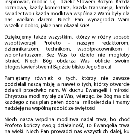
inspirować, modlić się i dzielić Słowem Bożym. Każda
rozmowa, każdy komentarz, każda transmisja, każde
świadectwo i każda modlitwa wspólna z Wami były dla
nas wielkim darem. Niech Pan wynagrodzi Wam
wszelkie dobro, jakie nam okazaliście!
Dziękujemy także wszystkim, którzy w różny sposób
współtworzyli Profeto – naszym redaktorom,
dziennikarzom, technikom, współpracownikom i
wolontariuszom. Bez Was to dzieło nie mogłoby
istnieć. Niech Bóg obdarza Was obficie swoim
błogosławieństwem! Bądźcie blisko Jego Serca!
Pamiętamy również o tych, którzy nie zawsze
podzielali naszą misję, a nawet o tych, którzy otwarcie
działali przeciwko nam. W duchu Ewangelii i miłości
Chrystusa modlimy się za Was, wierząc, że Bóg ma dla
każdego z nas plan pełen dobra i miłosierdzia i mamy
nadzieję na wspólną radość ze świętości.
Niech nasza wspólna modlitwa nadal trwa, bo choć
Profeto kończy swoją działalność, to Ewangelia trwa
na wieki. Niech Pan prowadzi nas wszystkich dalej, ku